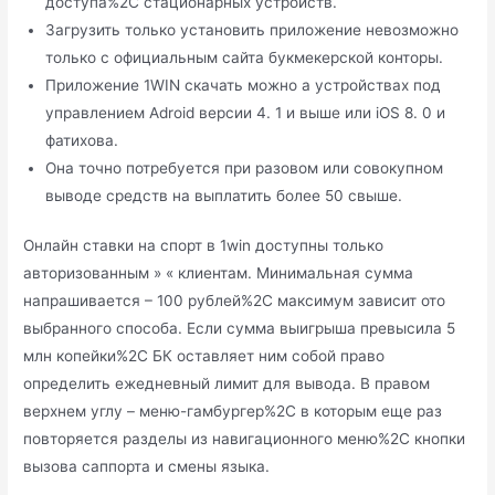
доступа%2C стационарных устройств.
Загрузить только установить приложение невозможно
только с официальным сайта букмекерской конторы.
Приложение 1WIN скачать можно а устройствах под
управлением Adroid версии 4. 1 и выше или iOS 8. 0 и
фатихова.
Она точно потребуется при разовом или совокупном
выводе средств на выплатить более 50 свыше.
Онлайн ставки на спорт в 1win доступны только
авторизованным » « клиентам. Минимальная сумма
напрашивается – 100 рублей%2C максимум зависит ото
выбранного способа. Если сумма выигрыша превысила 5
млн копейки%2C БК оставляет ним собой право
определить ежедневный лимит для вывода. В правом
верхнем углу – меню-гамбургер%2C в которым еще раз
повторяется разделы из навигационного меню%2C кнопки
вызова саппорта и смены языка.