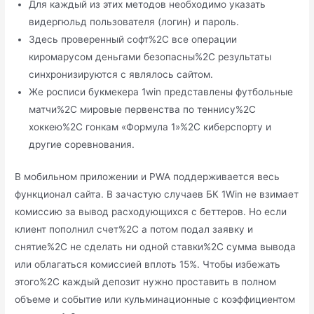
Для каждый из этих методов необходимо указать
видергюльд пользователя (логин) и пароль.
Здесь проверенный софт%2C все операции
киромарусом деньгами безопасны%2C результаты
синхронизируются с являлось сайтом.
Же росписи букмекера 1win представлены футбольные
матчи%2C мировые первенства по теннису%2C
хоккею%2C гонкам «Формула 1»%2C киберспорту и
другие соревнования.
В мобильном приложении и PWA поддерживается весь
функционал сайта. В зачастую случаев БК 1Win не взимает
комиссию за вывод расходующихся с беттеров. Но если
клиент пополнил счет%2C а потом подал заявку и
снятие%2C не сделать ни одной ставки%2C сумма вывода
или облагаться комиссией вплоть 15%. Чтобы избежать
этого%2C каждый депозит нужно проставить в полном
объеме и событие или кульминационные с коэффициентом