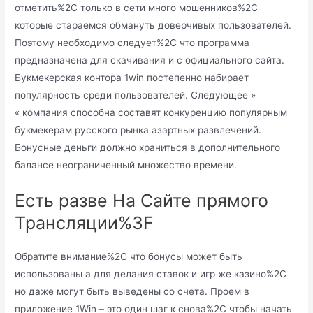
отметить%2C только в сети много мошенников%2C
которые стараемся обмануть доверчивых пользователей.
Поэтому необходимо следует%2C что программа
предназначена для скачивания и с официального сайта.
Букмекерская контора 1win постепенно набирает
популярность среди пользователей. Следующее »
« компания способна составят конкуренцию популярным
букмекерам русского рынка азартных развлечений.
Бонусные деньги должно храниться в дополнительного
балансе неограниченный множество времени.
Есть разве На Сайте прямого
Трансляции%3F
Обратите внимание%2C что бонусы может быть
использованы а для делания ставок и игр же казино%2C
но даже могут быть выведены со счета. Проем в
приложение 1Win – это один шаг к снова%2C чтобы начать