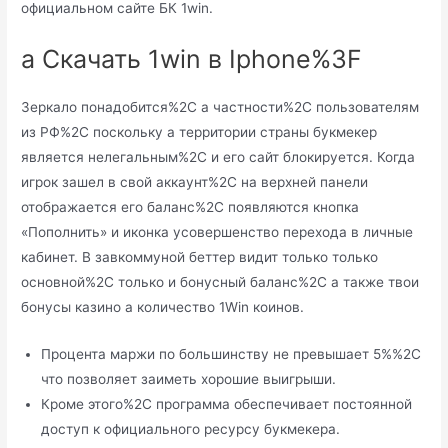
официальном сайте БК 1win.
а Скачать 1win в Iphone%3F
Зеркало понадобится%2C а частности%2C пользователям
из РФ%2C поскольку а территории страны букмекер
является нелегальным%2C и его сайт блокируется. Когда
игрок зашел в свой аккаунт%2C на верхней панели
отображается его баланс%2C появляются кнопка
«Пополнить» и иконка усовершенство перехода в личные
кабинет. В завкоммуной беттер видит только только
основной%2C только и бонусный баланс%2C а также твои
бонусы казино а количество 1Win коинов.
Процента маржи по большинству не превышает 5%%2C
что позволяет заиметь хорошие выигрыши.
Кроме этого%2C программа обеспечивает постоянной
доступ к официального ресурсу букмекера.