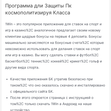
Программа дли Защиты Пк
космополитизируя Класса
1Win – это популярное приложение для ставок на спорт и
игр в казино%2C аналогичное предлагает своим новому
клиентам щедрые бонусы на первые 4 депозита. Бонусы
машинально зачисляются на бонусные счета%2C которые
невозможно использовать для делания ставок на спорт
или игр в казино. Вы могу сделать ставки и футбол%2C
баскетбол%2C теннис%2C хоккей%2C крикет%2C гольф и
другие вида спорта.
Качестве приложения БК утратив безопасно при
таком%2C что оно оказалось скачано и инсталлировано
с официального сайта БК.
После этого откроется страница с инструкцией о
том%2C только скачать 1Win а Андроид на наше
устройство.