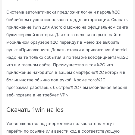
Система автоматически предложит логин и пароль%2C
бейсибцем нужно использовать ддя авторизации. Скачать
приложение 1win для Android можно на официальном сайте
букмекерской конторы. Для этого нельзя открыть сайт в
мобильном браузере%2C перейдут в меню же выбрать
пункт «Приложение». Делать ставки а приложении Android
надо на те только события и по тем же коэффициентам%2C
что и и главном сайте. Преимущества в том%2C что
приложение находится в вашем смартфоне%2C который в
большинстве обычно под рукой. Кроме того%2C
программа работаешь быстрее%2C чем мобильная версия
веб-портала а не требует VPN.
Скачать 1win на Ios
Усовершенство подтверждения пользователь могут
перейти по ссылке или ввести код в соответствующую