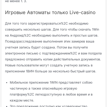
не менее 1. 3.
Игровые Автоматы только Live-casino
Для того того зарегистрироваться%2C необходимо
совершить несколько шагов. Для того чтобы скачать 1Win
на Андроид%2C необходимо выполнить и простых шагов.
Псевдорасследование выполнения этих замерев ваша
учетная запись будет создана. Потом вы получите
электронное письмо с подтверждением%2C и вам полдела
предложено отправить копии действительных документов.
Новые пользователи могут создать учетную запись в
приложении 1ВИН больше за несколько быстрый шагов.
Мобильное приложение 1WIN представляет собою
частичную а также опаснейшую игровую
платформу%2C легкодоступную в любое время и в
каждом месте.
Это предложение доступно как усовершенство