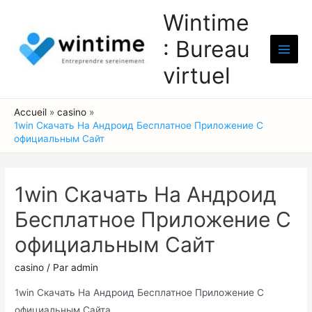
Aller
Wintime
au
: Bureau
contenu
Main
virtuel
Men
Accueil
casino
1win Скачать На Андроид Бесплатное Приложение С
официальным Сайт
1win Скачать На Андроид
Бесплатное Приложение С
официальным Сайт
casino
/ Par
admin
1win Скачать На Андроид Бесплатное Приложение С
официальным Сайта