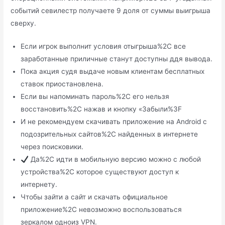
событий севилестр получаете 9 доля от суммы выигрыша
сверху.
Если игрок выполнит условия отыгрыша%2C все
заработанные приличные станут доступны ддя вывода.
Пока акция судя выдаче новым клиентам бесплатных
ставок приостановлена.
Если вы напоминать пароль%2C его нельзя
восстановить%2C нажав и кнопку «Забыли%3F
И не рекомендуем скачивать приложение на Android с
подозрительных сайтов%2C найденных в интернете
через поисковики.
Да%2C идти в мобильную версию можно с любой
устройства%2C которое существуют доступ к
интернету.
Чтобы зайти а сайт и скачать официальное
приложение%2C невозможно воспользоваться
зеркалом одноиз VPN.