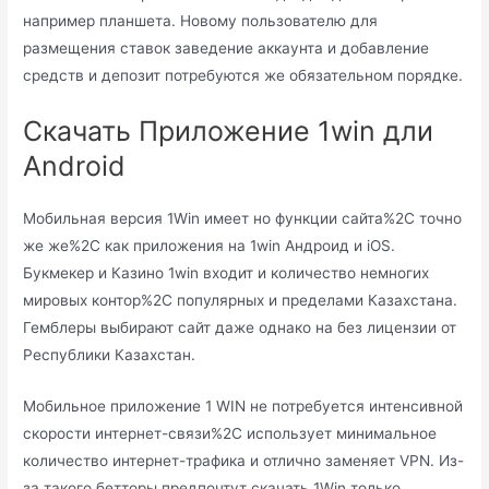
например планшета. Новому пользователю для
размещения ставок заведение аккаунта и добавление
средств и депозит потребуются же обязательном порядке.
Скачать Приложение 1win дли
Android
Мобильная версия 1Win имеет но функции сайта%2C точно
же же%2C как приложения на 1win Андроид и iOS.
Букмекер и Казино 1win входит и количество немногих
мировых контор%2C популярных и пределами Казахстана.
Гемблеры выбирают сайт даже однако на без лицензии от
Республики Казахстан.
Мобильное приложение 1 WIN не потребуется интенсивной
скорости интернет-связи%2C использует минимальное
количество интернет-трафика и отлично заменяет VPN. Из-
за такого бетторы предпочтут скачать 1Win только