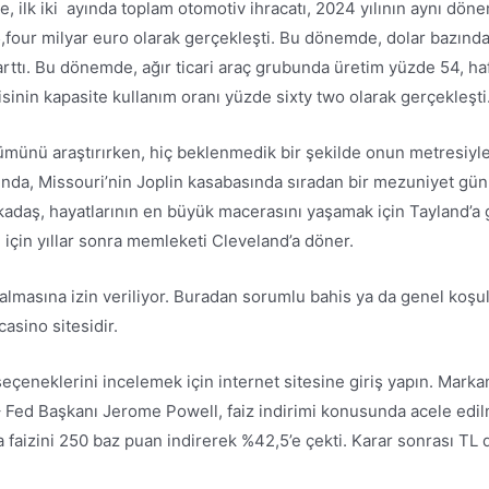
öre, ilk iki ayında toplam otomotiv ihracatı, 2024 yılının aynı dö
,four milyar euro olarak gerçekleşti. Bu dönemde, dolar bazında
 arttı. Bu dönemde, ağır ticari araç grubunda üretim yüzde 54, ha
nin kapasite kullanım oranı yüzde sixty two olarak gerçekleşti
ölümünü araştırırken, hiç beklenmedik bir şekilde onun metresiyle
ılında, Missouri’nin Joplin kasabasında sıradan bir mezuniyet gü
daş, hayatlarının en büyük macerasını yaşamak için Tayland’a gi
için yıllar sonra memleketi Cleveland’a döner.
 almasına izin veriliyor. Buradan sorumlu bahis ya da genel koşul
casino sitesidir.
çeneklerini incelemek için internet sitesine giriş yapın. Markan
– Fed Başkanı Jerome Powell, faiz indirimi konusunda acele ed
ka faizini 250 baz puan indirerek %42,5’e çekti. Karar sonrası TL 