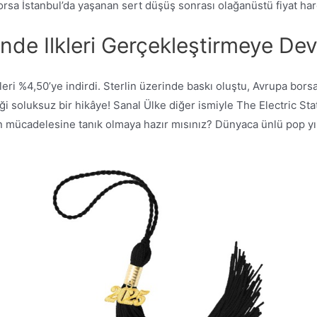
orsa İstanbul’da yaşanan sert düşüş sonrası olağanüstü fiyat har
nde Ilkleri Gerçekleştirmeye De
eri %4,50’ye indirdi. Sterlin üzerinde baskı oluştu, Avrupa borsal
ği soluksuz bir hikâye! Sanal Ülke diğer ismiyle The Electric St
dan mücadelesine tanık olmaya hazır mısınız? Dünyaca ünlü pop yı