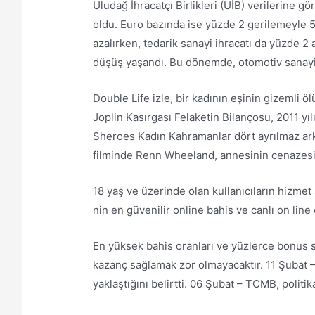
Uludağ İhracatçı Birlikleri (UİB) verilerine g
oldu. Euro bazında ise yüzde 2 gerilemeyle 5
azalırken, tedarik sanayi ihracatı da yüzde 2
düşüş yaşandı. Bu dönemde, otomotiv sanayisi
Double Life izle, bir kadının eşinin gizemli 
Joplin Kasırgası Felaketin Bilançosu, 2011 y
Sheroes Kadın Kahramanlar dört ayrılmaz arka
filminde Renn Wheeland, annesinin cenazesi 
18 yaş ve üzerinde olan kullanıcıların hizmet
nin en güvenilir online bahis ve canlı on line 
En yüksek bahis oranları ve yüzlerce bonus se
kazanç sağlamak zor olmayacaktır. 11 Şubat 
yaklaştığını belirtti. 06 Şubat – TCMB, politi