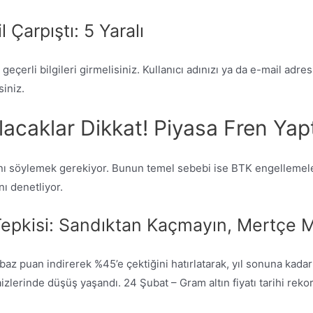
 Çarpıştı: 5 Yaralı
çerli bilgileri girmelisiniz. Kullanıcı adınızı ya da e-mail adresi
siniz.
acaklar Dikkat! Piyasa Fren Yapt
ı söylemek gerekiyor. Bunun temel sebebi ise BTK engellemeleri 
ı denetliyor.
ı Tepkisi: Sandıktan Kaçmayın, Mertçe 
 baz puan indirerek %45’e çektiğini hatırlatarak, yıl sonuna kad
faizlerinde düşüş yaşandı. 24 Şubat – Gram altın fiyatı tarihi reko