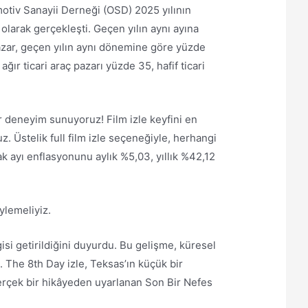
otiv Sanayii Derneği (OSD) 2025 yılının
olarak gerçekleşti. Geçen yılın aynı ayına
pazar, geçen yılın aynı dönemine göre yüzde
ğır ticari araç pazarı yüzde 35, hafif ticari
ir deneyim sunuyoruz! Film izle keyfini en
. Üstelik full film izle seçeneğiyle, herhangi
k ayı enflasyonunu aylık %5,03, yıllık %42,12
ylemeliyiz.
i getirildiğini duyurdu. Bu gelişme, küresel
 The 8th Day izle, Teksas’ın küçük bir
… Gerçek bir hikâyeden uyarlanan Son Bir Nefes