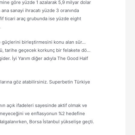
nemine göre yüzde 1 azalarak 5,9 milyar dolar
 ana sanayi ihracatı yüzde 3 oranında
fif ticari araç grubunda ise yüzde eight
.
 güçlerini birleştirmesini konu alan sür…
nü, tarihe geçecek korkunç bir felakete dö…
der. İyi Yarım diğer adıyla The Good Half
larına göz atabilirsiniz. Superbetin Türkiye
ın açık ifadeleri sayesinde aktif olmak ve
ilmeyeceğini ve enflasyonun %2 hedefine
dalgalanırken, Borsa İstanbul yükselişe geçti.