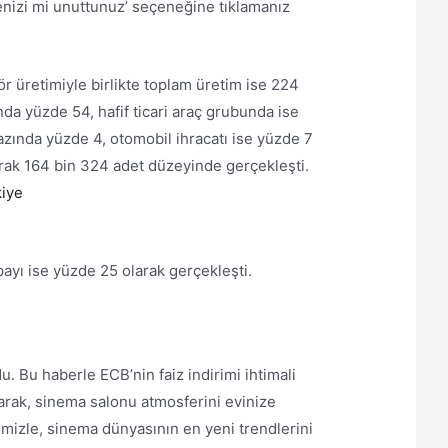
renizi mi unuttunuz’ seçeneğine tıklamanız
tör üretimiyle birlikte toplam üretim ise 224
nda yüzde 54, hafif ticari araç grubunda ise
bazında yüzde 4, otomobil ihracatı ise yüzde 7
rak 164 bin 324 adet düzeyinde gerçekleşti.
kiye
 payı ise yüzde 25 olarak gerçekleşti.
 Bu haberle ECB’nin faiz indirimi ihtimali
unarak, sinema salonu atmosferini evinize
imizle, sinema dünyasının en yeni trendlerini