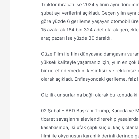
Traktör ihracatı ise 2024 yılının aynı dönemi
şubat ayı verilerini açıkladı. Geçen yılın ay
göre yüzde 6 gerileme yaşayan otomobil üreti
15 azalarak 164 bin 324 adet olarak gerçekleşti
araç pazarı ise yüzde 30 daraldı.
GüzelFilm ile film dünyasına damgasını vuran 
yüksek kaliteyle yaşamanız için, yılın en çok
bir ücret ödemeden, kesintisiz ve reklamsız 
olarak açıkladı. Enflasyondaki gerileme, faiz in
Gizlilik unsurlarına bağlı olarak bu konuda k
02 Şubat – ABD Başkanı Trump, Kanada ve Meks
ticaret savaşlarını alevlendirerek piyasalar
kasabasında, iki ufak çaplı suçlu, kaçış planl
filmi ile okyanusun karanlık derinliklerinde