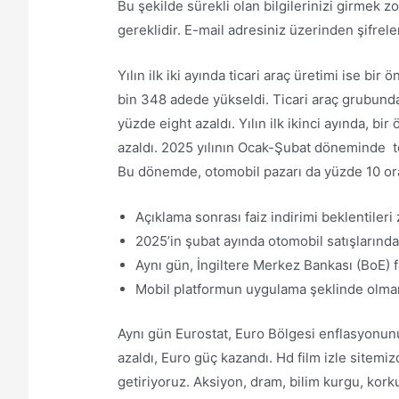
Bu şekilde sürekli olan bilgilerinizi girmek 
gereklidir. E-mail adresiniz üzerinden şifrele
Yılın ilk iki ayında ticari araç üretimi ise b
bin 348 adede yükseldi. Ticari araç grubunda, 
yüzde eight azaldı. Yılın ilk ikinci ayında, b
azaldı. 2025 yılının Ocak-Şubat döneminde t
Bu dönemde, otomobil pazarı da yüzde 10 ora
Açıklama sonrası faiz indirimi beklentileri 
2025’in şubat ayında otomobil satışlarındak
Aynı gün, İngiltere Merkez Bankası (BoE) fa
Mobil platformun uygulama şeklinde olmama
Aynı gün Eurostat, Euro Bölgesi enflasyonunu
azaldı, Euro güç kazandı. Hd film izle sitemi
getiriyoruz. Aksiyon, dram, bilim kurgu, kor