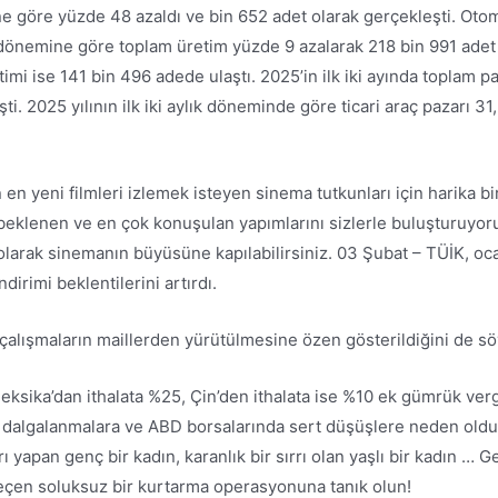
ne göre yüzde 48 azaldı ve bin 652 adet olarak gerçekleşti. Otom
nı dönemine göre toplam üretim yüzde 9 azalarak 218 bin 991 adet 
mi ise 141 bin 496 adede ulaştı. 2025’in ilk iki ayında toplam 
. 2025 yılının ilk iki aylık döneminde göre ticari araç pazarı 31, a
en yeni filmleri izlemek isteyen sinema tutkunları için harika b
 beklenen ve en çok konuşulan yapımlarını sizlerle buluşturuyoruz
olarak sinemanın büyüsüne kapılabilirsiniz. 03 Şubat – TÜİK, oca
dirimi beklentilerini artırdı.
i çalışmaların maillerden yürütülmesine özen gösterildiğini de sö
ika’dan ithalata %25, Çin’den ithalata ise %10 ek gümrük vergis
da dalgalanmalara ve ABD borsalarında sert düşüşlere neden oldu.
arı yapan genç bir kadın, karanlık bir sırrı olan yaşlı bir kadın 
 geçen soluksuz bir kurtarma operasyonuna tanık olun!