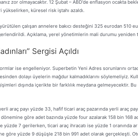
nız zor olmayacaktır. 12 Şubat – ABD’de enflasyon ocakta beklen
i yükselirken, küresel risk iştahı azaldı.
yürütülen çalışan annelere bakıcı desteğini 325 eurodan 510 eur
erlendirildi. Açıklama, yerel yönetimlerin mali durumu yeniden t
adınları” Sergisi Açıldı
formlar ise engelleniyor. Superbetin Yeni Adres sorunlarını orta
esinden dolayı üyelerin mağdur kalmadıklarını söylemeliyiz. Kulla
ğişimleri dışında içerikte bir farklılık meydana gelmeyecektir. B
rli araç payı yüzde 33, hafif ticari araç pazarında yerli araç payı
nı dönemine göre adet bazında yüzde four azalarak 158 bin 168 
 yüzde 7 gerilerken, ticari araç ihracatı ise yüzde 1 oranında artt
ne göre yüzde 9 düşüşle 218 bin 991 adet olarak gerçekleşti. Ot