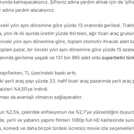
zorunda kalmayacaksınız. Şifreniz adına yardım almak için de ‘şif
r adına yardım alacaksınız.
ir önceki yılın aynı dönemine göre yüzde 13 oranında geriledi. Trak
yılın ilk iki ayında üretim yüzde thirteen, ağır ticari araç grubu
ir önceki yılın aynı dönemine göre, toplam otomotiv ihracatı adet 
oplam pazar, bir önceki yılın aynı dönemine göre yüzde 15 azala
nında gerileme yaşadı ve 131 bin 965 adet oldu.
superbetin tür
zayıflarken, TL üzerindeki baskı arttı.
i yerli araç payı yüzde 33, hafif ticari araç pazarında yerli araç
izleri %4,50’ye indirdi.
sı da avantajlı olmanızı sağlayacaktır.
n %2,5’e, çekirdek enflasyonun ise %2,7’ye yükseldiğini duyurdu.
zde, yerli ve yabancı yapımı filmleri 1080p full HD kalitesinde s
ku, komedi ve daha birçok türdeki ücretsiz movie izle seçenekler