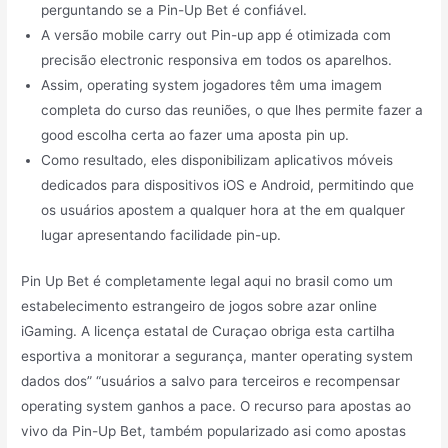
perguntando se a Pin-Up Bet é confiável.
A versão mobile carry out Pin-up app é otimizada com
precisão electronic responsiva em todos os aparelhos.
Assim, operating system jogadores têm uma imagem
completa do curso das reuniões, o que lhes permite fazer a
good escolha certa ao fazer uma aposta pin up.
Como resultado, eles disponibilizam aplicativos móveis
dedicados para dispositivos iOS e Android, permitindo que
os usuários apostem a qualquer hora at the em qualquer
lugar apresentando facilidade pin-up.
Pin Up Bet é completamente legal aqui no brasil como um
estabelecimento estrangeiro de jogos sobre azar online
iGaming. A licença estatal de Curaçao obriga esta cartilha
esportiva a monitorar a segurança, manter operating system
dados dos” “usuários a salvo para terceiros e recompensar
operating system ganhos a pace. O recurso para apostas ao
vivo da Pin-Up Bet, também popularizado asi como apostas