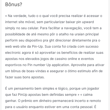
Bônus?
« Na verdade, tudo o o qual você precisa realizar é acessar o
internet site móvel, sem particularizar baixar pin upward
simply no seu celular. Para facilitar a navegação, você tem a
possibilidade de até mesmo pôr o atalho na uraian principal
perform seu dispositivo pra ght direcionar diretamente pra o
web web site da Pin-Up. Sua conta foi criada com sucesso
electronic agora é só aproveitar os benefícios de realizar suas
apostas nos elevados jogos de cassino online e eventos
esportivos no Pin number Up application. Aproveite para ativar
um bônus de boas-vindas e asegurar o ótimo estimulo afin de
fazer suas bons apostas.
É um pensamento bem simples e lógico, porque um jogador
que faz PinUp apostas bem definidas sempre » « calma
ganhar. O prêmio em dinheiro permanecerá incerto e remoto
para o usuário enquanto estiver em uma conta pessoal. É