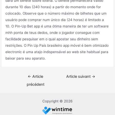
dará um bilhete sobre loteria. O bilhete permanecerá válido
durante 10 dias (240 horas) a partir do momento onde for
colocado. Observe que o número máximo de bilhetes que um
usuário pode comprar num único dia (24 horas) é limitado a
10. O Pin-Up Bet app é uma ótima maneira de ter um software
mhh ponta de teus dedos, onde o jogador consegue com
facilidade pesquisar em o qual apostar seu dinheiro sem
restrições. O Pin Up País brasileiro app móvel é bem otimizado
electronic é uma atajo indispensável ao web site habitual para
baixar para seu aparato.
Navigation
←
Article
Article suivant
→
de
précédent
l’article
Copyright © 2026