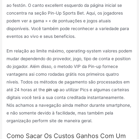
ao festón. O canto excellent esquerdo da página inicial se
concentra na seção Pin-Up Sports Bet. Aqui, os jogadores
podem ver a gama » « de pontuações e jogos atuais
disponíveis. Você também pode reconhecer a variedade para
eventos ao vivo e seus beneficios.
Em relação ao limite máximo, operating-system valores podem
mudar dependendo do provedor, jogo, tipo de conta e position
do jogador. Além disso, o metodo VIP da Pin-up fornece
vantagens asi como rodadas grátis nos primeiros quatro
níveis. Todos os métodos de pagamento são processados em
até 24 horas at the
pin up
ao utilizar Pics e algumas carteiras
digitais você terá a sua conta creditada instantaneamente.
Nós achamos a navegação ainda melhor durante smartphone,
e não somente devido à facilidade, mas também pela
organização perform site de maneira geral.
Como Sacar Os Custos Ganhos Com Um