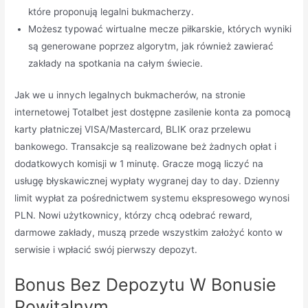
które proponują legalni bukmacherzy.
Możesz typować wirtualne mecze piłkarskie, których wyniki
są generowane poprzez algorytm, jak również zawierać
zakłady na spotkania na całym świecie.
Jak we u innych legalnych bukmacherów, na stronie
internetowej Totalbet jest dostępne zasilenie konta za pomocą
karty płatniczej VISA/Mastercard, BLIK oraz przelewu
bankowego. Transakcje są realizowane beż żadnych opłat i
dodatkowych komisji w 1 minutę. Gracze mogą liczyć na
usługę błyskawicznej wypłaty wygranej day to day. Dzienny
limit wypłat za pośrednictwem systemu ekspresowego wynosi
PLN. Nowi użytkownicy, którzy chcą odebrać reward,
darmowe zakłady, muszą przede wszystkim założyć konto w
serwisie i wpłacić swój pierwszy depozyt.
Bonus Bez Depozytu W Bonusie
Powitalnym