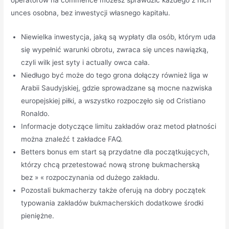
unces osobna, bez inwestycji własnego kapitału.
Niewielka inwestycja, jaką są wypłaty dla osób, którym uda
się wypełnić warunki obrotu, zwraca się unces nawiązką,
czyli wilk jest syty i actually owca cała.
Niedługo być może do tego grona dołączy również liga w
Arabii Saudyjskiej, gdzie sprowadzane są mocne nazwiska
europejskiej piłki, a wszystko rozpoczęło się od Cristiano
Ronaldo.
Informacje dotyczące limitu zakładów oraz metod płatności
można znaleźć t zakładce FAQ.
Betters bonus em start są przydatne dla początkujących,
którzy chcą przetestować nową stronę bukmacherską
bez » « rozpoczynania od dużego zakładu.
Pozostali bukmacherzy także oferują na dobry początek
typowania zakładów bukmacherskich dodatkowe środki
pieniężne.