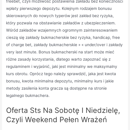
freebet, czyli możliwość postawienia zakładu bez konieczności
wpłaty pierwszego depozytu. Kolejnym rodzajem bonusu
skierowanych do nowych typerów jest zakład bez ryzyka,
który pozwala na obstawianie zakładów z ubezpieczeniem.
Wśród zakładów wzajemnych ogromnym zainteresowaniem
cieszą się zakłady bukmacherskie bez ryzyka, handicap, free
of charge bet, zakłady bukmacherskie » « under/over i zakłady
very last minute. Bonus bukmacherski na start może mieć
różne zasady korzystania, dlatego warto zapoznać się z
regulaminem i wyjaśnić, jaki jest minimalny we maksymalny
kurs obrotu. Oprócz tego należy sprawdzić, jaka jest kwota
bonusu, kwota minimalna depozytu, minimalny kurs i jakie
metody zasilenia konta gracza są dostępne na stronie
legalnego bukmachera.
Oferta Sts Na Sobotę I Niedzielę,
Czyli Weekend Pełen Wrażeń