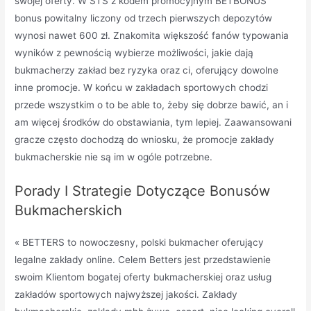
swojej oferty. W STS z kodem promocyjnym BETBONUS
bonus powitalny liczony od trzech pierwszych depozytów
wynosi nawet 600 zł. Znakomita większość fanów typowania
wyników z pewnością wybierze możliwości, jakie dają
bukmacherzy zakład bez ryzyka oraz ci, oferujący dowolne
inne promocje. W końcu w zakładach sportowych chodzi
przede wszystkim o to be able to, żeby się dobrze bawić, an i
am więcej środków do obstawiania, tym lepiej. Zaawansowani
gracze często dochodzą do wniosku, że promocje zakłady
bukmacherskie nie są im w ogóle potrzebne.
Porady I Strategie Dotyczące Bonusów
Bukmacherskich
« BETTERS to nowoczesny, polski bukmacher oferujący
legalne zakłady online. Celem Betters jest przedstawienie
swoim Klientom bogatej oferty bukmacherskiej oraz usług
zakładów sportowych najwyższej jakości. Zakłady