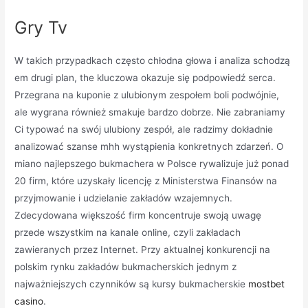
Gry Tv
W takich przypadkach często chłodna głowa i analiza schodzą
em drugi plan, the kluczowa okazuje się podpowiedź serca.
Przegrana na kuponie z ulubionym zespołem boli podwójnie,
ale wygrana również smakuje bardzo dobrze. Nie zabraniamy
Ci typować na swój ulubiony zespół, ale radzimy dokładnie
analizować szanse mhh wystąpienia konkretnych zdarzeń. O
miano najlepszego bukmachera w Polsce rywalizuje już ponad
20 firm, które uzyskały licencję z Ministerstwa Finansów na
przyjmowanie i udzielanie zakładów wzajemnych.
Zdecydowana większość firm koncentruje swoją uwagę
przede wszystkim na kanale online, czyli zakładach
zawieranych przez Internet. Przy aktualnej konkurencji na
polskim rynku zakładów bukmacherskich jednym z
najważniejszych czynników są kursy bukmacherskie
mostbet
casino
.