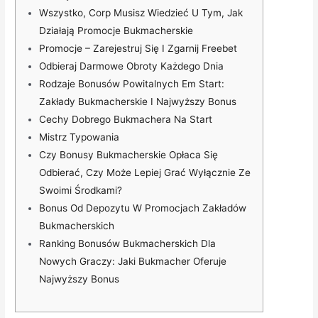
Wszystko, Corp Musisz Wiedzieć U Tym, Jak
Działają Promocje Bukmacherskie
Promocje – Zarejestruj Się I Zgarnij Freebet
Odbieraj Darmowe Obroty Każdego Dnia
Rodzaje Bonusów Powitalnych Em Start:
Zakłady Bukmacherskie I Najwyższy Bonus
Cechy Dobrego Bukmachera Na Start
Mistrz Typowania
Czy Bonusy Bukmacherskie Opłaca Się
Odbierać, Czy Może Lepiej Grać Wyłącznie Ze
Swoimi Środkami?
Bonus Od Depozytu W Promocjach Zakładów
Bukmacherskich
Ranking Bonusów Bukmacherskich Dla
Nowych Graczy: Jaki Bukmacher Oferuje
Najwyższy Bonus