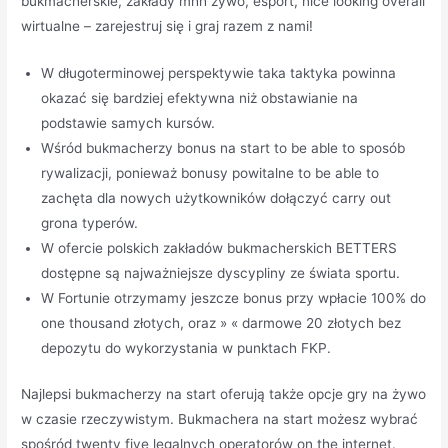
bukmacherskie, zakłady mhh żywo, esport, nice looking overall
wirtualne – zarejestruj się i graj razem z nami!
W długoterminowej perspektywie taka taktyka powinna
okazać się bardziej efektywna niż obstawianie na
podstawie samych kursów.
Wśród bukmacherzy bonus na start to be able to sposób
rywalizacji, ponieważ bonusy powitalne to be able to
zachęta dla nowych użytkowników dołączyć carry out
grona typerów.
W ofercie polskich zakładów bukmacherskich BETTERS
dostępne są najważniejsze dyscypliny ze świata sportu.
W Fortunie otrzymamy jeszcze bonus przy wpłacie 100% do
one thousand złotych, oraz » « darmowe 20 złotych bez
depozytu do wykorzystania w punktach FKP.
Najlepsi bukmacherzy na start oferują także opcje gry na żywo
w czasie rzeczywistym. Bukmachera na start możesz wybrać
spośród twenty five legalnych operatorów on the internet.