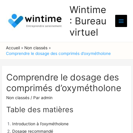
Aller
Wintime
au
: Bureau
contenu
Main
virtuel
Men
Accueil
Non classés
Comprendre le dosage des comprimés d’oxymétholone
Comprendre le dosage des
comprimés d’oxymétholone
Non classés
/ Par
admin
Table des matières
Introduction à l’oxymétholone
Dosage recommandé