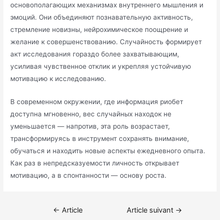
основополагающих механизмах внутреннего мышления и
эмоций. Они объединяют познавательную активность,
стремление новизны, нейрохимическое поощрение и
желание к совершенствованию. Случайность формирует
акт исследования гораздо более захватывающим,
усиливая чувственное отклик и укрепляя устойчивую
мотивацию к исследованию.
В современном окружении, где информация риобет
доступна мгновенно, вес случайных находок не
уменьшается — напротив, эта роль возрастает,
трансформируясь в инструмент сохранять внимание,
обучаться и находить новые аспекты ежедневного опыта.
Как раз в непредсказуемости личность открывает
мотивацию, а в спонтанности — основу роста.
Navigation
←
Article
Article suivant
→
de