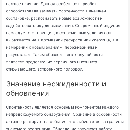
важное влияние. Данная особенность риобет
способствовала замечать особенности в внешней
обстановке, распознавать новые возможности и
задействовать их для выживания. Современный индивид
наследует этот принцип, в современных условиях он
выражается не в добывании ресурсов или убежища, а в
намерении к новым знаниям, переживаниям и
результатам. Таким образом, тяга к случайности —
является продолжение первичного инстинкта
открывающего, встроенного природой.
Значение неожиданности и
обновления
Спонтанность является основным компонентом каждого
непредсказуемого обнаружения. Сознание в особенности
активно реагирует на события, что выбиваются за границы
знакомого восприятия. Обновление запускает работу