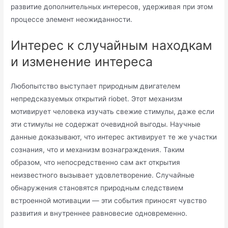
развитие дополнительных интересов, удерживая при этом
процессе элемент неожиданности.
Интерес к случайным находкам
и изменение интереса
Любопытство выступает природным двигателем
непредсказуемых открытий riobet. Этот механизм
мотивирует человека изучать свежие стимулы, даже если
эти стимулы не содержат очевидной выгоды. Научные
данные доказывают, что интерес активирует те же участки
сознания, что и механизм вознаграждения. Таким
образом, что непосредственно сам акт открытия
неизвестного вызывает удовлетворение. Случайные
обнаружения становятся природным следствием
встроенной мотивации — эти события приносят чувство
развития и внутреннее равновесие одновременно.