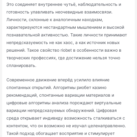
Это соединяет внутреннее чутьё, наблюдательность и
готовность улавливать неочевидные взаимосвязи.
Личности, склонные к аналогичным находкам,
характеризуются нестандартным мышлением и высокой
познавательной активностью. Такие личности принимают
непредсказуемость не как хаос, а как источник новых
решений. Такое свойство riobet в особенности важно в
творческих профессиях, где достижение нельзя точно
спланировать.
Современное движение вперёд усилило влияние
спонтанных открытий. Алгоритмы риобет казино
рекомендаций, спонтанные вариации материалов и
цифровые алгоритмы анализа порождают виртуальные
вариации непредсказуемых обнаружений. Цифровая
среда открывает индивиду возможность сталкиваться с
контентом, что он возможно не изучал целенаправленно.
Такой подход обогащает восприятие и стимулирует