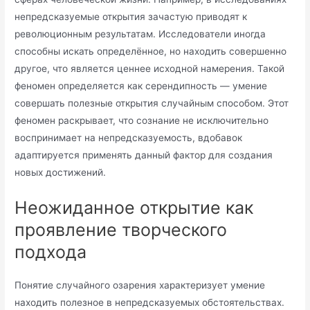
непредсказуемые открытия зачастую приводят к
революционным результатам. Исследователи иногда
способны искать определённое, но находить совершенно
другое, что является ценнее исходной намерения. Такой
феномен определяется как серендипность — умение
совершать полезные открытия случайным способом. Этот
феномен раскрывает, что сознание не исключительно
воспринимает на непредсказуемость, вдобавок
адаптируется применять данный фактор для создания
новых достижений.
Неожиданное открытие как
проявление творческого
подхода
Понятие случайного озарения характеризует умение
находить полезное в непредсказуемых обстоятельствах.