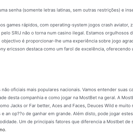
uma senha (somente letras latinas, sem outras restrições) e ins
os games rápidos, com operating-system jogos crash aviator, ze
o pelo SRIJ não o torna num casino ilegal. Estamos orgulhosos
so objectivo é proporcionar-lhe uma experiência sobre jogo agr
sony ericsson destaca como um farol de excelência, oferecendo
não oficiais mais populares nacionais. Vamos entender suas ca
dade desta companhia e como jogar na MostBet na geral. A Mos
como Jacks or Far better, Aces and Faces, Deuces Wild e muito
es e an op??o de ganhar em grande. Além disto, pode jogar este
didade. Um de principais fatores que diferencia a Mostbet de
ino
.