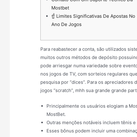
Mostbet
☝️ Limites Significativas De Apostas No
Ano De Jogos
Para reabastecer a conta, são utilizados si
muitos outros métodos de depósito possuind
pode arriesgar numa variedade sobre eventos
nos jogos de TV, com sorteios regulares qu
pesquisa por “dices”. Para os apreciadores
jogos “scratch”, mhh sua grande grande par
Principalmente os usuários elogiam a Mo
MostBet.
Outras menções notáveis incluem tênis e 
Esses bônus podem incluir uma combinação