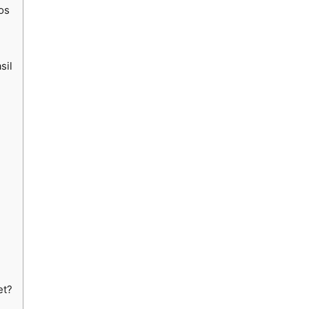
os
sil
et?