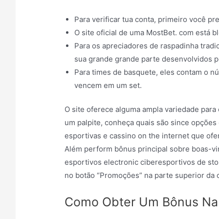
Para verificar tua conta, primeiro você p
O site oficial de uma MostBet. com está b
Para os apreciadores de raspadinha tradi
sua grande grande parte desenvolvidos p
Para times de basquete, eles contam o núm
vencem em um set.
O site oferece alguma ampla variedade para 
um palpite, conheça quais são since opções 
esportivas e cassino on the internet que of
Além perform bônus principal sobre boas-vi
esportivos electronic ciberesportivos de st
no botão “Promoções” na parte superior da c
Como Obter Um Bônus Na 