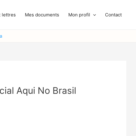
 lettres
Mes documents
Mon profil
Contact
a
ial Aqui No Brasil