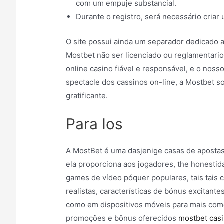
com um empuje substancial.
Durante o registro, será necessário criar 
O site possui ainda um separador dedicado a
Mostbet não ser licenciado ou reglamentari
online casino fiável e responsável, e o nos
spectacle dos cassinos on-line, a Mostbet 
gratificante.
Para Ios
A MostBet é uma dasjenige casas de apostas 
ela proporciona aos jogadores, the honesti
games de vídeo póquer populares, tais tais 
realistas, características de bónus excitant
como em dispositivos móveis para mais como
promoções e bônus oferecidos
mostbet cas