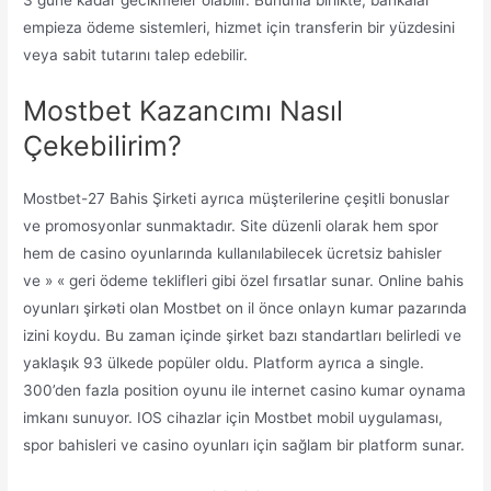
3 güne kadar gecikmeler olabilir. Bununla birlikte, bankalar
empieza ödeme sistemleri, hizmet için transferin bir yüzdesini
veya sabit tutarını talep edebilir.
Mostbet Kazancımı Nasıl
Çekebilirim?
Mostbet-27 Bahis Şirketi ayrıca müşterilerine çeşitli bonuslar
ve promosyonlar sunmaktadır. Site düzenli olarak hem spor
hem de casino oyunlarında kullanılabilecek ücretsiz bahisler
ve » « geri ödeme teklifleri gibi özel fırsatlar sunar. Online bahis
oyunları şirkəti olan Mostbet on il önce onlayn kumar pazarında
izini koydu. Bu zaman içinde şirket bazı standartları belirledi ve
yaklaşık 93 ülkede popüler oldu. Platform ayrıca a single.
300’den fazla position oyunu ile internet casino kumar oynama
imkanı sunuyor. IOS cihazlar için Mostbet mobil uygulaması,
spor bahisleri ve casino oyunları için sağlam bir platform sunar.