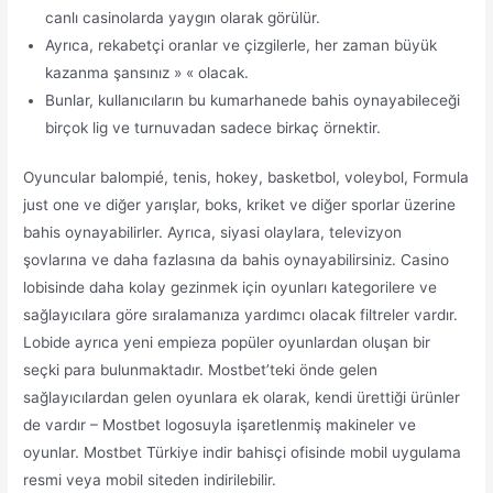
canlı casinolarda yaygın olarak görülür.
Ayrıca, rekabetçi oranlar ve çizgilerle, her zaman büyük
kazanma şansınız » « olacak.
Bunlar, kullanıcıların bu kumarhanede bahis oynayabileceği
birçok lig ve turnuvadan sadece birkaç örnektir.
Oyuncular balompié, tenis, hokey, basketbol, voleybol, Formula
just one ve diğer yarışlar, boks, kriket ve diğer sporlar üzerine
bahis oynayabilirler. Ayrıca, siyasi olaylara, televizyon
şovlarına ve daha fazlasına da bahis oynayabilirsiniz. Casino
lobisinde daha kolay gezinmek için oyunları kategorilere ve
sağlayıcılara göre sıralamanıza yardımcı olacak filtreler vardır.
Lobide ayrıca yeni empieza popüler oyunlardan oluşan bir
seçki para bulunmaktadır. Mostbet’teki önde gelen
sağlayıcılardan gelen oyunlara ek olarak, kendi ürettiği ürünler
de vardır – Mostbet logosuyla işaretlenmiş makineler ve
oyunlar. Mostbet Türkiye indir bahisçi ofisinde mobil uygulama
resmi veya mobil siteden indirilebilir.