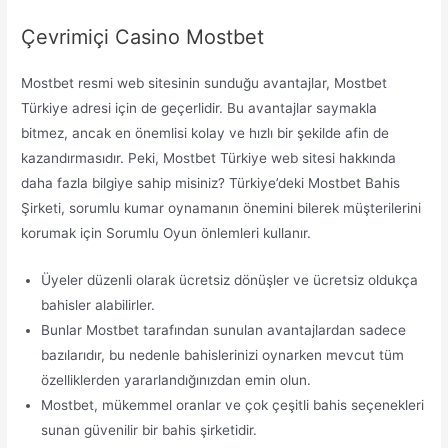
Çevrimiçi Casino Mostbet
Mostbet resmi web sitesinin sunduğu avantajlar, Mostbet
Türkiye adresi için de geçerlidir. Bu avantajlar saymakla
bitmez, ancak en önemlisi kolay ve hızlı bir şekilde afin de
kazandırmasıdır. Peki, Mostbet Türkiye web sitesi hakkında
daha fazla bilgiye sahip misiniz? Türkiye’deki Mostbet Bahis
Şirketi, sorumlu kumar oynamanın önemini bilerek müşterilerini
korumak için Sorumlu Oyun önlemleri kullanır.
Üyeler düzenli olarak ücretsiz dönüşler ve ücretsiz oldukça
bahisler alabilirler.
Bunlar Mostbet tarafından sunulan avantajlardan sadece
bazılarıdır, bu nedenle bahislerinizi oynarken mevcut tüm
özelliklerden yararlandığınızdan emin olun.
Mostbet, mükemmel oranlar ve çok çeşitli bahis seçenekleri
sunan güvenilir bir bahis şirketidir.