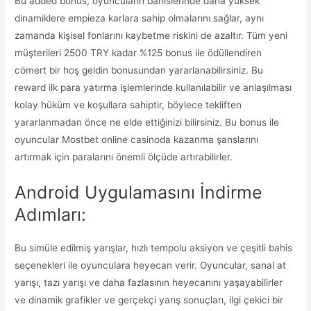
Bu added bonus, oyuncuların bahislerinde daha yüksek
dinamiklere empieza karlara sahip olmalarını sağlar, aynı
zamanda kişisel fonlarını kaybetme riskini de azaltır. Tüm yeni
müşterileri 2500 TRY kadar %125 bonus ile ödüllendiren
cömert bir hoş geldin bonusundan yararlanabilirsiniz. Bu
reward ilk para yatırma işlemlerinde kullanılabilir ve anlaşılması
kolay hüküm ve koşullara sahiptir, böylece tekliften
yararlanmadan önce ne elde ettiğinizi bilirsiniz. Bu bonus ile
oyuncular Mostbet online casinoda kazanma şanslarını
artırmak için paralarını önemli ölçüde artırabilirler.
Android Uygulamasını İndirme
Adımları:
Bu simüle edilmiş yarışlar, hızlı tempolu aksiyon ve çeşitli bahis
seçenekleri ile oyunculara heyecan verir. Oyuncular, sanal at
yarışı, tazı yarışı ve daha fazlasının heyecanını yaşayabilirler
ve dinamik grafikler ve gerçekçi yarış sonuçları, ilgi çekici bir