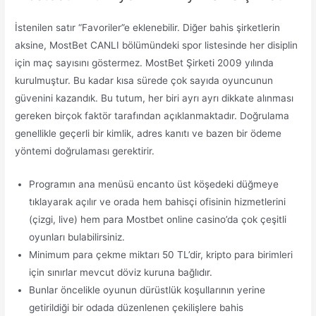
İstenilen satır “Favoriler”e eklenebilir. Diğer bahis şirketlerin
aksine, MostBet CANLI bölümündeki spor listesinde her disiplin
için maç sayısını göstermez. MostBet Şirketi 2009 yılında
kurulmuştur. Bu kadar kısa sürede çok sayıda oyuncunun
güvenini kazandık. Bu tutum, her biri ayrı ayrı dikkate alınması
gereken birçok faktör tarafından açıklanmaktadır. Doğrulama
genellikle geçerli bir kimlik, adres kanıtı ve bazen bir ödeme
yöntemi doğrulaması gerektirir.
Programın ana menüsü encanto üst köşedeki düğmeye
tıklayarak açılır ve orada hem bahisçi ofisinin hizmetlerini
(çizgi, live) hem para Mostbet online casino’da çok çeşitli
oyunları bulabilirsiniz.
Minimum para çekme miktarı 50 TL’dir, kripto para birimleri
için sınırlar mevcut döviz kuruna bağlıdır.
Bunlar öncelikle oyunun dürüstlük koşullarının yerine
getirildiği bir odada düzenlenen çekilişlere bahis