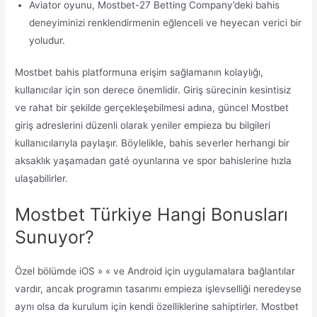
Aviator oyunu, Mostbet-27 Betting Company’deki bahis
deneyiminizi renklendirmenin eğlenceli ve heyecan verici bir
yoludur.
Mostbet bahis platformuna erişim sağlamanın kolaylığı,
kullanıcılar için son derece önemlidir. Giriş sürecinin kesintisiz
ve rahat bir şekilde gerçekleşebilmesi adına, güncel Mostbet
giriş adreslerini düzenli olarak yeniler empieza bu bilgileri
kullanıcılarıyla paylaşır. Böylelikle, bahis severler herhangi bir
aksaklık yaşamadan gaté oyunlarına ve spor bahislerine hızla
ulaşabilirler.
Mostbet Türkiye Hangi Bonusları
Sunuyor?
Özel bölümde iOS » « ve Android için uygulamalara bağlantılar
vardır, ancak programın tasarımı empieza işlevselliği neredeyse
aynı olsa da kurulum için kendi özelliklerine sahiptirler. Mostbet