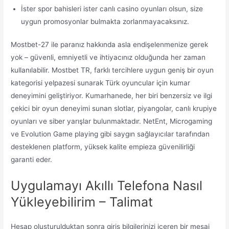
İster spor bahisleri ister canlı casino oyunları olsun, size
uygun promosyonlar bulmakta zorlanmayacaksınız.
Mostbet-27 ile paranız hakkında asla endişelenmenize gerek
yok – güvenli, emniyetli ve ihtiyacınız olduğunda her zaman
kullanılabilir. Mostbet TR, farklı tercihlere uygun geniş bir oyun
kategorisi yelpazesi sunarak Türk oyuncular için kumar
deneyimini geliştiriyor. Kumarhanede, her biri benzersiz ve ilgi
çekici bir oyun deneyimi sunan slotlar, piyangolar, canlı krupiye
oyunları ve siber yarışlar bulunmaktadır. NetEnt, Microgaming
ve Evolution Game playing gibi saygın sağlayıcılar tarafından
desteklenen platform, yüksek kalite empieza güvenilirliği
garanti eder.
Uygulamayı Akıllı Telefona Nasıl
Yükleyebilirim – Talimat
Hesap oluşturulduktan sonra giriş bilgilerinizi içeren bir mesaj