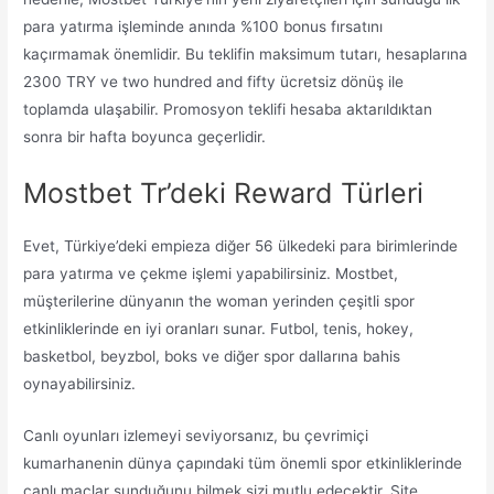
para yatırma işleminde anında %100 bonus fırsatını
kaçırmamak önemlidir. Bu teklifin maksimum tutarı, hesaplarına
2300 TRY ve two hundred and fifty ücretsiz dönüş ile
toplamda ulaşabilir. Promosyon teklifi hesaba aktarıldıktan
sonra bir hafta boyunca geçerlidir.
Mostbet Tr’deki Reward Türleri
Evet, Türkiye’deki empieza diğer 56 ülkedeki para birimlerinde
para yatırma ve çekme işlemi yapabilirsiniz. Mostbet,
müşterilerine dünyanın the woman yerinden çeşitli spor
etkinliklerinde en iyi oranları sunar. Futbol, tenis, hokey,
basketbol, beyzbol, boks ve diğer spor dallarına bahis
oynayabilirsiniz.
Canlı oyunları izlemeyi seviyorsanız, bu çevrimiçi
kumarhanenin dünya çapındaki tüm önemli spor etkinliklerinde
canlı maçlar sunduğunu bilmek sizi mutlu edecektir. Site,