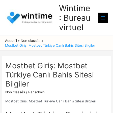
Aller
Wintime
au
: Bureau
contenu
Main
virtuel
Men
Accueil
Non classés
Mostbet Giriş: Mostbet Türkiye Canlı Bahis Sitesi Bilgiler
Mostbet Giriş: Mostbet
Türkiye Canlı Bahis Sitesi
Bilgiler
Non classés
/ Par
admin
Mostbet Giriş: Mostbet Türkiye Canlı Bahis Sitesi Bilgileri