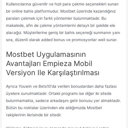
Kullanıcılarına güvenilir ve hızlı para çekme seçenekleri sunan
bir online bahis platformudur. Mostbet üzerinde kazandığınız
paraları çekmek için farklı yöntemler bulunmaktadır. Bu
makalede, afin de çekme yöntemlerini detaylı bir şekilde ele
alacağız. Müşterilerine geniş bir bahis seçeneği sunmanın yanı
sıra, düzenli olarak added bonus ve promosyonlar weil sunar.
Mostbet Uygulamasının
Avantajları Empieza Mobil
Versiyon Ile Karşılaştırılması
Ayrıca Youwin ve Bets10’da verilen bonuslardan daha fazlası
üyelere sunulmaktadır. Ortaklı programı ise diğer iki sitede
bulunmamakta, sadece arkadaşını getir bonusu yer almaktadır.
Bütün bu noktalar üzerinden ele aldığımızda Mostbet
rakiplerinin ilerisinde bir sitedir.