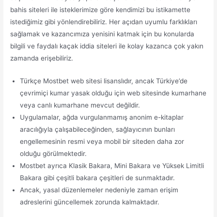
bahis siteleri ile isteklerimize göre kendimizi bu istikamette
istediğimiz gibi yönlendirebiliriz. Her açıdan uyumlu farklıkları
sağlamak ve kazancımıza yenisini katmak için bu konularda
bilgili ve faydalı kaçak iddia siteleri ile kolay kazanca çok yakın
zamanda erişebiliriz.
Türkçe Mostbet web sitesi lisanslıdır, ancak Türkiye’de
çevrimiçi kumar yasak olduğu için web sitesinde kumarhane
veya canlı kumarhane mevcut değildir.
Uygulamalar, ağda vurgulanmamış anonim e-kitaplar
aracılığıyla çalışabileceğinden, sağlayıcının bunları
engellemesinin resmi veya mobil bir siteden daha zor
olduğu görülmektedir.
Mostbet ayrıca Klasik Bakara, Mini Bakara ve Yüksek Limitli
Bakara gibi çeşitli bakara çeşitleri de sunmaktadır.
Ancak, yasal düzenlemeler nedeniyle zaman erişim
adreslerini güncellemek zorunda kalmaktadır.