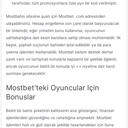
tarafından tüm promosyonlara özel ayrı bir kod verilmiştir.
Mostbahis sitesine şuan için Mostbet. com adresinden
ulaşabilirsiniz. Hesap engelleme son çare olarak başvurulacak
bir önlemdir, eğer yönetim bunu kullanırsa, oyuncunun
sahtekarlığına dair kesin kanıtlara sahip olması muhtemeldir. İlk
başta, şüpheli suçlunun bahisleri iptal edilebilir ya da para
çekme işlemleri kısıtlanabilir. Mostbet sistem destek derhal
yanıt verir ve tartışmalı konularla kapsamlı bir şekilde ilgilenir,
ancak oyuncunun belirli bir konuda iyi » « niyetine dair kanıt
sunması gerekecektir.
Mostbet’teki Oyuncular Için
Bonuslar
Belirli bir bahis şirketinin kalitesinin ana göstergesi, finansal
işlemlerdeki güvenliğine ve rahatlığına erişmektir. Mostbet
işlemleri hızlı ve gizli olacak şekilde tasarlandıkları için buna