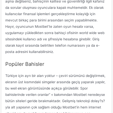
aşina değilseniz, bahisçinin kalitesi ve güvenilirliği ilgili kafanız
da sorular oluşması oyunculara kapalı muhtemeldir. Ek olarak
kullanıcılar finansal işlemleri gerçekleştirme kolaylığı için
mevcut birkaç para birimi arasından seçim yapabilmekte.
Hayır, oyuncunun Mostbet’te zaten oyun hesabı varsa,
uygulamayı yükledikten sonra bahisçi ofisinin world wide web
sitesindeki kullanıcı adı ve şifresiyle hesabına girebilir. Giriş
olarak kayıt sırasında belirtilen telefon numarasını ya da e-
posta adresini kullanabilirsiniz.
Popüler Bahisler
Türkiye için ayrı bir alan yoktur – çeviri sürümünü değiştirmek,
ekranın üst kısmındaki simgeler arasında geçiş yaparak yapılır,
bu weil ekran görüntüsünde açıkça görülebilir. Spor
bahislerinde verilen oranlar” « bakımından Mostbet neredeyse
bütün siteleri geride bırakmaktadır. Gelişmiş teknoloji dolay?s?
yla alt yapısının çok sağlam olduğu Mostbet’in hem internet