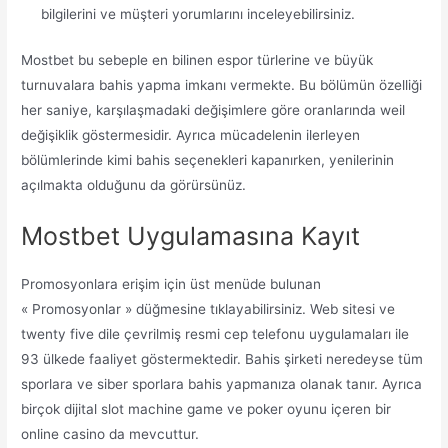
bilgilerini ve müşteri yorumlarını inceleyebilirsiniz.
Mostbet bu sebeple en bilinen espor türlerine ve büyük
turnuvalara bahis yapma imkanı vermekte. Bu bölümün özelliği
her saniye, karşılaşmadaki değişimlere göre oranlarında weil
değişiklik göstermesidir. Ayrıca mücadelenin ilerleyen
bölümlerinde kimi bahis seçenekleri kapanırken, yenilerinin
açılmakta olduğunu da görürsünüz.
Mostbet Uygulamasına Kayıt
Promosyonlara erişim için üst menüde bulunan
« Promosyonlar » düğmesine tıklayabilirsiniz. Web sitesi ve
twenty five dile çevrilmiş resmi cep telefonu uygulamaları ile
93 ülkede faaliyet göstermektedir. Bahis şirketi neredeyse tüm
sporlara ve siber sporlara bahis yapmanıza olanak tanır. Ayrıca
birçok dijital slot machine game ve poker oyunu içeren bir
online casino da mevcuttur.