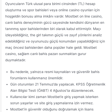
Oyuncuların Türk ulusal para birimi cinsinden (TL) hesap
oluşturma ve spor bahisleri veya online casino oyunları için
hoşgeldin bonusu alma imkânı vardır. Mostbet on line casino,
canlı bahis deneyiminin gücü sayesinde kendisini dünyanın en
tanınmış spor bahislerinden biri olarak kabul ettirmiştir. Maçı
izleyebildiğiniz, the girl takımın güçlü ve zayıf yönlerini analiz
edebildiğiniz ve oyununuzu güçlü konumdan yapabildiğiniz için
maç öncesi bahislerden daha popüler hale geldi. Mostbet
casino, sağlam canlı bahis pazarı sunmaktan gurur
duymaktadır.
Bu nedenle, yalnızca resmi kaynakları ve güvenilir bahis
forumlarını kullanmanız önemlidir.
Gün oturumları 21 Temmuz’da yapılacak. KPSS Öğretmenlik
Alan Bilgisi Testi (ÖABT) 4 Ağustos’ta düzenlenecek.
Kullanıcılar kimi zaman Mostbet’e giriş yapmak isterken
sorun yaşarlar ve site giriş yapmalarına izin vermez.
Mostbet’in güvenilir olduğunu doğrulamak için lisans