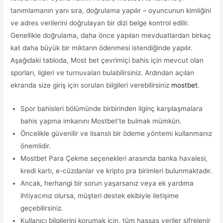
tanımlamanın yanı sıra, doğrulama yapılır – oyuncunun kimliğini
ve adres verilerini doğrulayan bir dizi belge kontrol edilir.
Genellikle doğrulama, daha önce yapılan mevduatlardan birkaç
kat daha büyük bir miktarın ödenmesi istendiğinde yapılır.
Aşağıdaki tabloda, Most bet çevrimiçi bahis için mevcut olan
sporları, ligleri ve turnuvaları bulabilirsiniz. Ardından açılan
ekranda size giriş için sorulan bilgileri verebilirsiniz
mostbet
.
Spor bahisleri bölümünde birbirinden ilginç karşılaşmalara
bahis yapma imkanını Mostbet’te bulmak mümkün.
Öncelikle güvenilir ve lisanslı bir ödeme yöntemi kullanmanız
önemlidir.
Mostbet Para Çekme seçenekleri arasında banka havalesi,
kredi kartı, e-cüzdanlar ve kripto pra birimleri bulunmaktadır.
Ancak, herhangi bir sorun yaşarsanız veya ek yardıma
ihtiyacınız olursa, müşteri destek ekibiyle iletişime
geçebilirsiniz.
Kullanıcı bilgilerini korumak için, tüm hassas veriler şifrelenir