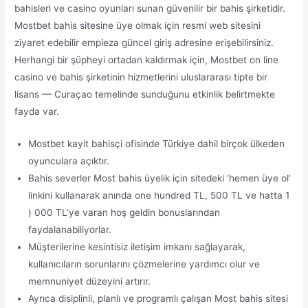
bahisleri ve casino oyunları sunan güvenilir bir bahis şirketidir.
Mostbet bahis sitesine üye olmak için resmi web sitesini
ziyaret edebilir empieza güncel giriş adresine erişebilirsiniz.
Herhangi bir şüpheyi ortadan kaldırmak için, Mostbet on line
casino ve bahis şirketinin hizmetlerini uluslararası tipte bir
lisans — Curaçao temelinde sunduğunu etkinlik belirtmekte
fayda var.
Mostbet kayit bahisçi ofisinde Türkiye dahil birçok ülkeden
oyunculara açıktır.
Bahis severler Most bahis üyelik için sitedeki ‘hemen üye ol’
linkini kullanarak anında one hundred TL, 500 TL ve hatta 1
) 000 TL’ye varan hoş geldin bonuslarından
faydalanabiliyorlar.
Müşterilerine kesintisiz iletişim imkanı sağlayarak,
kullanıcıların sorunlarını çözmelerine yardımcı olur ve
memnuniyet düzeyini artırır.
Ayrıca disiplinli, planlı ve programlı çalışan Most bahis sitesi