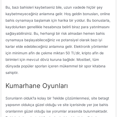
Bu, bazı bahisleri kaybetseniz bile, uzun vadede hiçbir şey
kaybetmeyeceğiniz anlamına gelir. Hoş geldin bonusları, online
bahis oynamaya başlamak için harika bir yoldur. Bu bonuslarla,
kaydolurken genellikle hesabınıza belirli biraz para yatırılmasını
sağlayabilirsiniz. Bu, herhangi bir risk almadan hemen bahis
oynamaya başlayabileceğiniz ve potansiyel olarak bazı iyi
karlar elde edebileceğiniz anlamına gelir. Elektronik yöntemler
için minimum afin de çekme miktarı 50 TL’dir, kripto afin de
birimleri için mevcut döviz kuruna bağlıdır. Mostbet, tüm
dünyada popüler sporları içeren mükemmel bir spor kitabına
sahiptir.
Kumarhane Oyunları
Sorunların olduk?a kolay bir ?ekilde çözümlenmesi, site betagt
yapısının oldukça güzel olduğu ve site içerisinde yer joe bahis
oranlarının güzel olduğu ise yorumlar arasında bulunmaktadır.