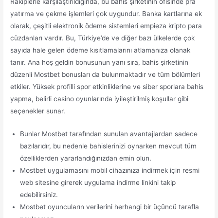
Rakiplerle karşılaştırıldığında, bu bahis şirketinin ofisinde pra
yatırma ve çekme işlemleri çok uygundur. Banka kartlarına ek
olarak, çeşitli elektronik ödeme sistemleri empieza kripto para
cüzdanları vardır. Bu, Türkiye’de ve diğer bazı ülkelerde çok
sayıda hale gelen ödeme kısıtlamalarını atlamanıza olanak
tanır. Ana hoş geldin bonusunun yanı sıra, bahis şirketinin
düzenli Mostbet bonusları da bulunmaktadır ve tüm bölümleri
etkiler. Yüksek profilli spor etkinliklerine ve siber sporlara bahis
yapma, belirli casino oyunlarında iyileştirilmiş koşullar gibi
seçenekler sunar.
Bunlar Mostbet tarafından sunulan avantajlardan sadece
bazılarıdır, bu nedenle bahislerinizi oynarken mevcut tüm
özelliklerden yararlandığınızdan emin olun.
Mostbet uygulamasını mobil cihazınıza indirmek için resmi
web sitesine girerek uygulama indirme linkini takip
edebilirsiniz.
Mostbet oyuncuların verilerini herhangi bir üçüncü tarafla