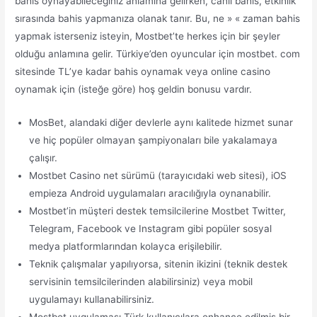
bahis oynayabileceğiniz anlamına gelirken, canlı bahis, etkinlik
sırasında bahis yapmanıza olanak tanır. Bu, ne » « zaman bahis
yapmak isterseniz isteyin, Mostbet’te herkes için bir şeyler
olduğu anlamına gelir. Türkiye’den oyuncular için mostbet. com
sitesinde TL’ye kadar bahis oynamak veya online casino
oynamak için (isteğe göre) hoş geldin bonusu vardır.
MosBet, alandaki diğer devlerle aynı kalitede hizmet sunar
ve hiç popüler olmayan şampiyonaları bile yakalamaya
çalışır.
Mostbet Casino net sürümü (tarayıcıdaki web sitesi), iOS
empieza Android uygulamaları aracılığıyla oynanabilir.
Mostbet’in müşteri destek temsilcilerine Mostbet Twitter,
Telegram, Facebook ve Instagram gibi popüler sosyal
medya platformlarından kolayca erişilebilir.
Teknik çalışmalar yapılıyorsa, sitenin ikizini (teknik destek
servisinin temsilcilerinden alabilirsiniz) veya mobil
uygulamayı kullanabilirsiniz.