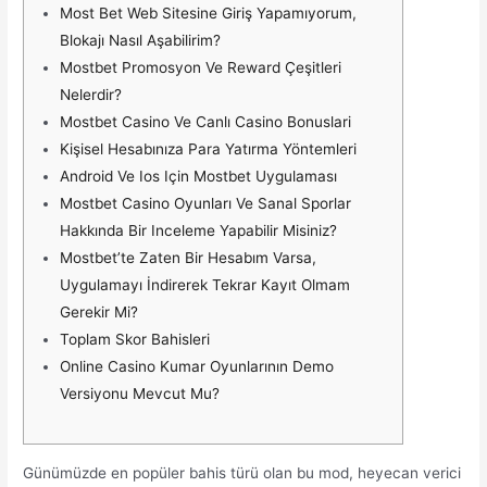
Most Bet Web Sitesine Giriş Yapamıyorum,
Blokajı Nasıl Aşabilirim?
Mostbet Promosyon Ve Reward Çeşitleri
Nelerdir?
Mostbet Casino Ve Canlı Casino Bonuslari
Kişisel Hesabınıza Para Yatırma Yöntemleri
Android Ve Ios Için Mostbet Uygulaması
Mostbet Casino Oyunları Ve Sanal Sporlar
Hakkında Bir Inceleme Yapabilir Misiniz?
Mostbet’te Zaten Bir Hesabım Varsa,
Uygulamayı İndirerek Tekrar Kayıt Olmam
Gerekir Mi?
Toplam Skor Bahisleri
Online Casino Kumar Oyunlarının Demo
Versiyonu Mevcut Mu?
Günümüzde en popüler bahis türü olan bu mod, heyecan verici