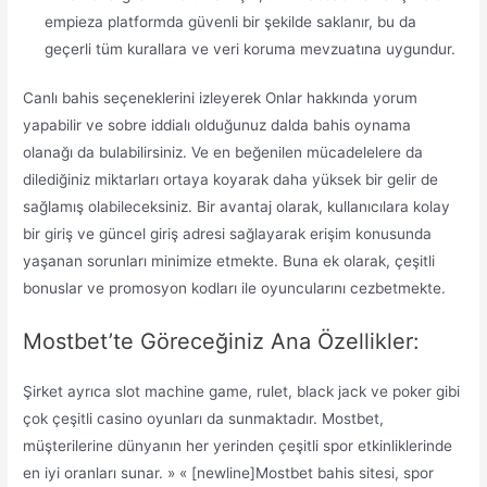
empieza platformda güvenli bir şekilde saklanır, bu da
geçerli tüm kurallara ve veri koruma mevzuatına uygundur.
Canlı bahis seçeneklerini izleyerek Onlar hakkında yorum
yapabilir ve sobre iddialı olduğunuz dalda bahis oynama
olanağı da bulabilirsiniz. Ve en beğenilen mücadelelere da
dilediğiniz miktarları ortaya koyarak daha yüksek bir gelir de
sağlamış olabileceksiniz. Bir avantaj olarak, kullanıcılara kolay
bir giriş ve güncel giriş adresi sağlayarak erişim konusunda
yaşanan sorunları minimize etmekte. Buna ek olarak, çeşitli
bonuslar ve promosyon kodları ile oyuncularını cezbetmekte.
Mostbet’te Göreceğiniz Ana Özellikler:
Şirket ayrıca slot machine game, rulet, black jack ve poker gibi
çok çeşitli casino oyunları da sunmaktadır. Mostbet,
müşterilerine dünyanın her yerinden çeşitli spor etkinliklerinde
en iyi oranları sunar. » « [newline]Mostbet bahis sitesi, spor