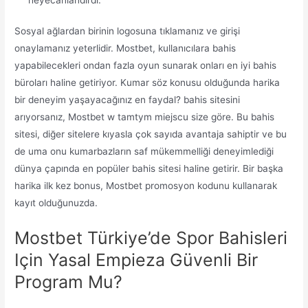
Sosyal ağlardan birinin logosuna tıklamanız ve girişi
onaylamanız yeterlidir. Mostbet, kullanıcılara bahis
yapabilecekleri ondan fazla oyun sunarak onları en iyi bahis
büroları haline getiriyor. Kumar söz konusu olduğunda harika
bir deneyim yaşayacağınız en faydal? bahis sitesini
arıyorsanız, Mostbet w tamtym miejscu size göre. Bu bahis
sitesi, diğer sitelere kıyasla çok sayıda avantaja sahiptir ve bu
de uma onu kumarbazların saf mükemmelliği deneyimlediği
dünya çapında en popüler bahis sitesi haline getirir. Bir başka
harika ilk kez bonus, Mostbet promosyon kodunu kullanarak
kayıt olduğunuzda.
Mostbet Türkiye’de Spor Bahisleri
Için Yasal Empieza Güvenli Bir
Program Mu?