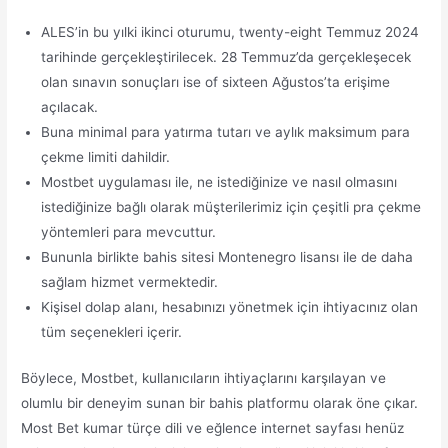
ALES’in bu yılki ikinci oturumu, twenty-eight Temmuz 2024
tarihinde gerçekleştirilecek. 28 Temmuz’da gerçekleşecek
olan sınavın sonuçları ise of sixteen Ağustos’ta erişime
açılacak.
Buna minimal para yatırma tutarı ve aylık maksimum para
çekme limiti dahildir.
Mostbet uygulaması ile, ne istediğinize ve nasıl olmasını
istediğinize bağlı olarak müşterilerimiz için çeşitli pra çekme
yöntemleri para mevcuttur.
Bununla birlikte bahis sitesi Montenegro lisansı ile de daha
sağlam hizmet vermektedir.
Kişisel dolap alanı, hesabınızı yönetmek için ihtiyacınız olan
tüm seçenekleri içerir.
Böylece, Mostbet, kullanıcıların ihtiyaçlarını karşılayan ve
olumlu bir deneyim sunan bir bahis platformu olarak öne çıkar.
Most Bet kumar türçe dili ve eğlence internet sayfası henüz