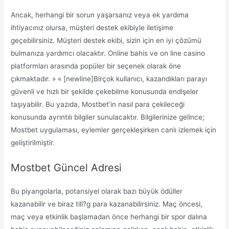
Ancak, herhangi bir sorun yaşarsanız veya ek yardıma
ihtiyacınız olursa, müşteri destek ekibiyle iletişime
geçebilirsiniz. Müşteri destek ekibi, sizin için en iyi çözümü
bulmanıza yardımcı olacaktır. Online bahis ve on line casino
platformları arasında popüler bir seçenek olarak öne
çıkmaktadır. » « [newline]Birçok kullanıcı, kazandıkları parayı
güvenli ve hızlı bir şekilde çekebilme konusunda endişeler
taşıyabilir. Bu yazıda, Mostbet’in nasıl para çekileceği
konusunda ayrıntılı bilgiler sunulacaktır. Bilgilerinize gelince;
Mostbet uygulaması, eylemler gerçekleşirken canlı izlemek için
geliştirilmiştir.
Mostbet Güncel Adresi
Bu piyangolarla, potansiyel olarak bazı büyük ödüller
kazanabilir ve biraz till?g para kazanabilirsiniz. Maç öncesi,
maç veya etkinlik başlamadan önce herhangi bir spor dalına