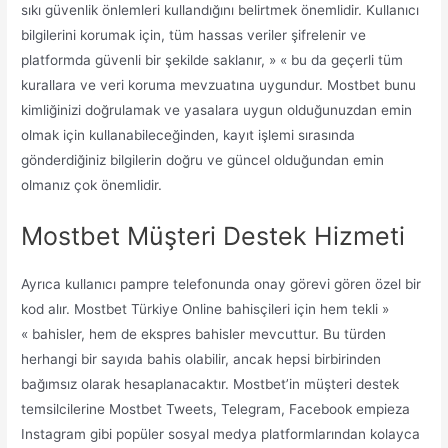
sıkı güvenlik önlemleri kullandığını belirtmek önemlidir. Kullanıcı
bilgilerini korumak için, tüm hassas veriler şifrelenir ve
platformda güvenli bir şekilde saklanır, » « bu da geçerli tüm
kurallara ve veri koruma mevzuatına uygundur. Mostbet bunu
kimliğinizi doğrulamak ve yasalara uygun olduğunuzdan emin
olmak için kullanabileceğinden, kayıt işlemi sırasında
gönderdiğiniz bilgilerin doğru ve güncel olduğundan emin
olmanız çok önemlidir.
Mostbet Müşteri Destek Hizmeti
Ayrıca kullanıcı pampre telefonunda onay görevi gören özel bir
kod alır. Mostbet Türkiye Online bahisçileri için hem tekli »
« bahisler, hem de ekspres bahisler mevcuttur. Bu türden
herhangi bir sayıda bahis olabilir, ancak hepsi birbirinden
bağımsız olarak hesaplanacaktır. Mostbet’in müşteri destek
temsilcilerine Mostbet Tweets, Telegram, Facebook empieza
Instagram gibi popüler sosyal medya platformlarından kolayca