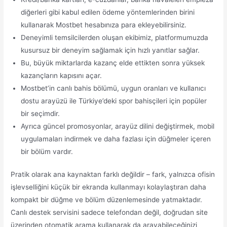
diğerleri gibi kabul edilen ödeme yöntemlerinden birini
kullanarak Mostbet hesabınıza para ekleyebilirsiniz.
Deneyimli temsilcilerden oluşan ekibimiz, platformumuzda
kusursuz bir deneyim sağlamak için hızlı yanıtlar sağlar.
Bu, büyük miktarlarda kazanç elde ettikten sonra yüksek
kazançların kapısını açar.
Mostbet’in canlı bahis bölümü, uygun oranları ve kullanıcı
dostu arayüzü ile Türkiye’deki spor bahisçileri için popüler
bir seçimdir.
Ayrıca güncel promosyonlar, arayüz dilini değiştirmek, mobil
uygulamaları indirmek ve daha fazlası için düğmeler içeren
bir bölüm vardır.
Pratik olarak ana kaynaktan farklı değildir – fark, yalnızca ofisin
işlevselliğini küçük bir ekranda kullanmayı kolaylaştıran daha
kompakt bir düğme ve bölüm düzenlemesinde yatmaktadır.
Canlı destek servisini sadece telefondan değil, doğrudan site
üzerinden otomatik arama kullanarak da arayabileceğinizi