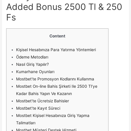
Added Bonus 2500 Tl & 250
Fs
Content
Kişisel Hesabınıza Para Yatırma Yöntemleri
Ödeme Metodları
Nasıl Giriş Yapılır?
Kumarhane Oyunları
Mostbet’te Promosyon Kodlarını Kullanma
Mostbet On-line Bahis Şirketi Ile 2500 Tl’ye
Kadar Bahis Yapın Ve Kazanın
Mostbet’te Ücretsiz Bahisler
Mostbet’te Kayıt Süreci
Mostbet Kişisel Hesabınıza Giriş Yapma
Talimatları
Mostbet Müşteri Destek Hizmeti