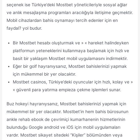
seçenek ise Türkiye’deki Mostbet yöneticileriyle sosyal ağlar
ve anlık mesajlaşma programları aracılığıyla iletişime geçmektir.
Mobil cihazlardan bahis oynamayı tercih edenler için en
faydal? yol budur.
Bir Mostbet hesabı oluşturmak ve » « hareket halindeyken
platformun yeteneklerini kullanmaya başlamak için hızlı ve
basit bir yaklaşım Mostbet mobil uygulamasını indirmektir.
Eğer bir golf hayranıysanız, Mostbet bahislerinizi yapmak
için mükemmel bir yer olacaktır.
Mostbet casinos, Türkiye’deki oyuncular için hızlı, kolay ve »
« güvenli para yatırma empieza çekme işlemleri sunar.
Buz hokeyi hayranıysanız, Mostbet bahislerinizi yapmak için
mükemmel bir yer olacaktır. Mostbet’in hem bahis bürosunun
ankle rehab ebook de çevrimiçi kumarhanenin hizmetlerinin
bulunduğu Google android ve iOS için mobil uygulamaları
vardır. Mostbet sikayet sitedeki “Kişiler” bölümünden veya