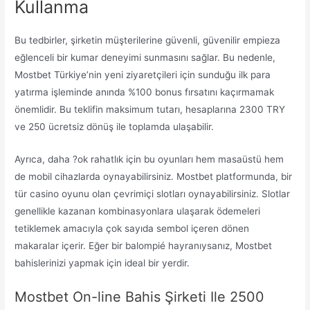
Kullanma
Bu tedbirler, şirketin müşterilerine güvenli, güvenilir empieza
eğlenceli bir kumar deneyimi sunmasını sağlar. Bu nedenle,
Mostbet Türkiye’nin yeni ziyaretçileri için sunduğu ilk para
yatırma işleminde anında %100 bonus fırsatını kaçırmamak
önemlidir. Bu teklifin maksimum tutarı, hesaplarına 2300 TRY
ve 250 ücretsiz dönüş ile toplamda ulaşabilir.
Ayrıca, daha ?ok rahatlık için bu oyunları hem masaüstü hem
de mobil cihazlarda oynayabilirsiniz. Mostbet platformunda, bir
tür casino oyunu olan çevrimiçi slotları oynayabilirsiniz. Slotlar
genellikle kazanan kombinasyonlara ulaşarak ödemeleri
tetiklemek amacıyla çok sayıda sembol içeren dönen
makaralar içerir. Eğer bir balompié hayranıysanız, Mostbet
bahislerinizi yapmak için ideal bir yerdir.
Mostbet On-line Bahis Şirketi Ile 2500