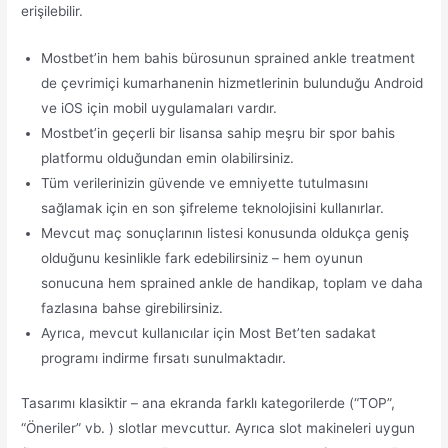
erişilebilir.
Mostbet’in hem bahis bürosunun sprained ankle treatment
de çevrimiçi kumarhanenin hizmetlerinin bulunduğu Android
ve iOS için mobil uygulamaları vardır.
Mostbet’in geçerli bir lisansa sahip meşru bir spor bahis
platformu olduğundan emin olabilirsiniz.
Tüm verilerinizin güvende ve emniyette tutulmasını
sağlamak için en son şifreleme teknolojisini kullanırlar.
Mevcut maç sonuçlarının listesi konusunda oldukça geniş
olduğunu kesinlikle fark edebilirsiniz – hem oyunun
sonucuna hem sprained ankle de handikap, toplam ve daha
fazlasına bahse girebilirsiniz.
Ayrıca, mevcut kullanıcılar için Most Bet’ten sadakat
programı indirme fırsatı sunulmaktadır.
Tasarımı klasiktir – ana ekranda farklı kategorilerde (“TOP”,
“Öneriler” vb. ) slotlar mevcuttur. Ayrıca slot makineleri uygun