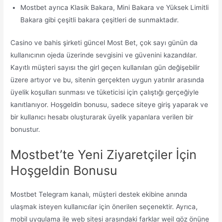
Mostbet ayrıca Klasik Bakara, Mini Bakara ve Yüksek Limitli
Bakara gibi çeşitli bakara çeşitleri de sunmaktadır.
Casino ve bahis şirketi güncel Most Bet, çok sayı günün da
kullanıcının ojeda üzerinde sevgisini ve güvenini kazandılar.
Kayıtlı müşteri sayısı the girl geçen kullanılan gün değişebilir
üzere artıyor ve bu, sitenin gerçekten uygun yatırılır arasında
üyelik koşulları sunması ve tüketicisi için çalıştığı gerçeğiyle
kanıtlanıyor. Hoşgeldin bonusu, sadece siteye giriş yaparak ve
bir kullanıcı hesabı oluşturarak üyelik yapanlara verilen bir
bonustur.
Mostbet’te Yeni Ziyaretçiler İçin
Hoşgeldin Bonusu
Mostbet Telegram kanalı, müşteri destek ekibine anında
ulaşmak isteyen kullanıcılar için önerilen seçenektir. Ayrıca,
mobil uygulama ile web sitesi arasındaki farklar weil göz önüne