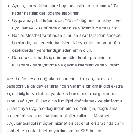
Ayrıca, harcadıkları süre boyunca işlem miktarının %10’u
kadar haftalık geri ödeme alabilirler.
Uygulamayı bulduğunuzda, “Yükle” düğmesine tıklayın ve
uygulamayı kısa sürede cihazınıza yüklemiş olacaksınız.
Bunlar Mostbet tarafından sunulan avantajlardan sadece
bazılarıdır, bu nedenle bahislerinizi oynarken mevcut tüm
özelliklerden yararlandığınızdan emin olun.
Daha fazla rahatlık için bu popüler kripto pra birimini
kullanarak para yatırma ve çekme işlemleri yapabilirsiniz.
Mostbet’in hesap doğrulama sürecinin bir parçası olarak
pasaport ya da devlet tarafından verilmiş bir kimlik gibi ekstra
kişisel bilgiler ve fatura ya da » « banka ekstresi gibi adres
kanıtı sağlayın. Kullanıcının kimliğini doğrulamak ve platformu
kullanmaya uygun olduğundan emin olmak için, doğrulama
prosedürü sırasında sağlanan bilgiler kullanılır. Mostbet
uygulamasındaki müşteri hizmetleri seçenekleri arasında canlı
sohbet, e-posta, telefon yardımı ve bir SSS bölümü