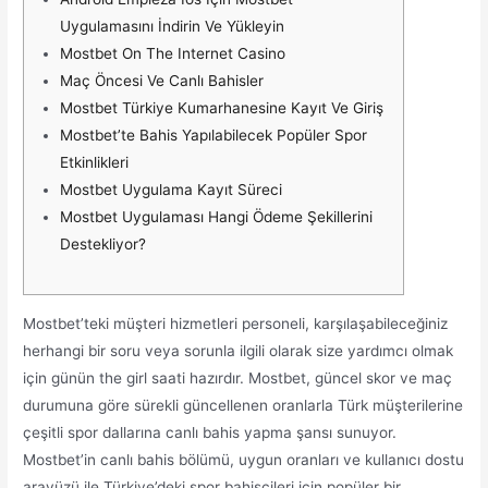
Uygulamasını İndirin Ve Yükleyin
Mostbet On The Internet Casino
Maç Öncesi Ve Canlı Bahisler
Mostbet Türkiye Kumarhanesine Kayıt Ve Giriş
Mostbet’te Bahis Yapılabilecek Popüler Spor
Etkinlikleri
Mostbet Uygulama Kayıt Süreci
Mostbet Uygulaması Hangi Ödeme Şekillerini
Destekliyor?
Mostbet’teki müşteri hizmetleri personeli, karşılaşabileceğiniz
herhangi bir soru veya sorunla ilgili olarak size yardımcı olmak
için günün the girl saati hazırdır. Mostbet, güncel skor ve maç
durumuna göre sürekli güncellenen oranlarla Türk müşterilerine
çeşitli spor dallarına canlı bahis yapma şansı sunuyor.
Mostbet’in canlı bahis bölümü, uygun oranları ve kullanıcı dostu
arayüzü ile Türkiye’deki spor bahisçileri için popüler bir