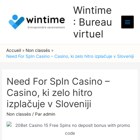
Aller
Wintime
au
: Bureau
contenu
Main
virtuel
Men
Accueil
Non classés
Need For SpIn Casino – Casino, ki zelo hitro izplačuje v Sloveniji
Need For SpIn Casino –
Casino, ki zelo hitro
izplačuje v Sloveniji
Non classés
/ Par
admin