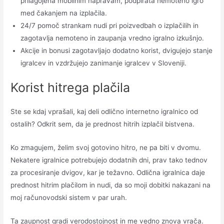
prilagojena mobilnim napravam, podpirata nemoteno igro
med čakanjem na izplačila.
24/7 pomoč strankam nudi pri poizvedbah o izplačilih in
zagotavlja nemoteno in zaupanja vredno igralno izkušnjo.
Akcije in bonusi zagotavljajo dodatno korist, dvigujejo stanje
igralcev in vzdržujejo zanimanje igralcev v Sloveniji.
Korist hitrega plačila
Ste se kdaj vprašali, kaj deli odlično internetno igralnico od
ostalih? Odkrit sem, da je prednost hitrih izplačil bistvena.
Ko zmagujem, želim svoj gotovino hitro, ne pa biti v dvomu.
Nekatere igralnice potrebujejo dodatnih dni, prav tako tednov
za procesiranje dvigov, kar je težavno. Odlična igralnica daje
prednost hitrim plačilom in nudi, da so moji dobitki nakazani na
moj računovodski sistem v par urah.
Ta zaupnost gradi verodostojnost in me vedno znova vrača.