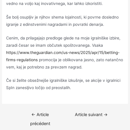
vedno na voljo kaj inovativnega, kar lahko izkoristiti.
Še bolj osupljiv je njihov shema lojalnosti, ki povrne dosledno
igranje z edinstvenimi nagradami in povratki denarja.
Cenim, da prilagajajo predloge glede na moje igralniške izbire,
zaradi česar se imam občutek spoštovanega. Vsaka
https://www.theguardian.com/us-news/2025/apr/15/betting-
firms-regulations
promocija je oblikovana jasno, zato natančno
vem, kaj je potrebno za prevzem nagrad.
Če si želite obsežnejše igralniške izkušnje, se akcije v igralnici
SpIn zanesljivo ločijo od preostalih.
Navigation
←
Article
Article suivant
→
de
précédent
l’article