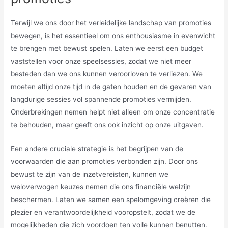
Terwijl we ons door het verleidelijke landschap van promoties
bewegen, is het essentieel om ons enthousiasme in evenwicht
te brengen met bewust spelen. Laten we eerst een budget
vaststellen voor onze speelsessies, zodat we niet meer
besteden dan we ons kunnen veroorloven te verliezen. We
moeten altijd onze tijd in de gaten houden en de gevaren van
langdurige sessies vol spannende promoties vermijden.
Onderbrekingen nemen helpt niet alleen om onze concentratie
te behouden, maar geeft ons ook inzicht op onze uitgaven.
Een andere cruciale strategie is het begrijpen van de
voorwaarden die aan promoties verbonden zijn. Door ons
bewust te zijn van de inzetvereisten, kunnen we
weloverwogen keuzes nemen die ons financiële welzijn
beschermen. Laten we samen een spelomgeving creëren die
plezier en verantwoordelijkheid vooropstelt, zodat we de
mogelijkheden die zich voordoen ten volle kunnen benutten.