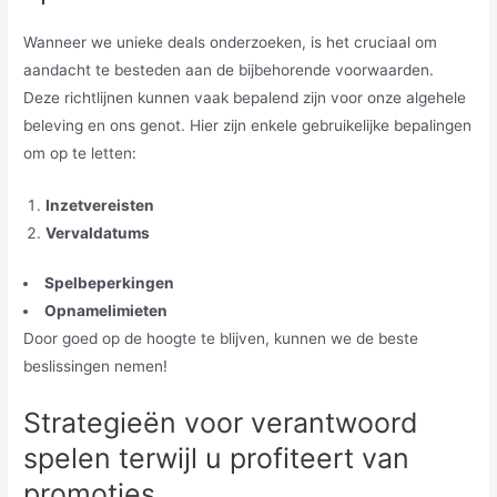
Wanneer we unieke deals onderzoeken, is het cruciaal om
aandacht te besteden aan de bijbehorende voorwaarden.
Deze richtlijnen kunnen vaak bepalend zijn voor onze algehele
beleving en ons genot. Hier zijn enkele gebruikelijke bepalingen
om op te letten:
Inzetvereisten
Vervaldatums
Spelbeperkingen
Opnamelimieten
Door goed op de hoogte te blijven, kunnen we de beste
beslissingen nemen!
Strategieën voor verantwoord
spelen terwijl u profiteert van
promoties