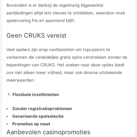
Bovendien is er dankzij de regelmatig bijgewerkte
aanbiedingen altijd iets nieuws te ontdekken, waardoor onze
spelervaring fris en spannend blijft.
Geen CRUKS vereist
Veel spelers zijn erop vastbesloten om topcasino’s te
verkennen die verleidelijke gratis spins verstrekken zonder de
beperkingen van CRUKS. Het zoeken naar deze opties biedt
ons niet alleen meer vrijheid, maar ook diverse uitstekende
meerwaarden:
Flexibele inzetlimieten
Zonder registratieproblemen
Gevarieerde spelselectie
Promoties op maat
Aanbevolen casinopromoties