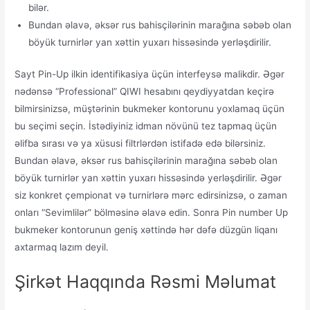
bilər.
Bundan əlavə, əksər rus bahisçilərinin marağına səbəb olan
böyük turnirlər yan xəttin yuxarı hissəsində yerləşdirilir.
Sayt Pin-Up ilkin identifikasiya üçün interfeysə malikdir. Əgər
nədənsə “Professional” QIWI hesabını qeydiyyatdan keçirə
bilmirsinizsə, müştərinin bukmeker kontorunu yoxlamaq üçün
bu seçimi seçin. İstədiyiniz idman növünü tez tapmaq üçün
əlifba sırası və ya xüsusi filtrlərdən istifadə edə bilərsiniz.
Bundan əlavə, əksər rus bahisçilərinin marağına səbəb olan
böyük turnirlər yan xəttin yuxarı hissəsində yerləşdirilir. Əgər
siz konkret çempionat və turnirlərə mərc edirsinizsə, o zaman
onları “Sevimlilər” bölməsinə əlavə edin. Sonra Pin number Up
bukmeker kontorunun geniş xəttində hər dəfə düzgün liqanı
axtarmaq lazım deyil.
Şirkət Haqqında Rəsmi Məlumat