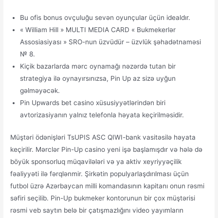
Bu ofis bonus ovçuluğu sevən oyunçular üçün idealdır.
« William Hill » MULTI MEDIA CARD « Bukmekerlər
Assosiasiyası » SRO-nun üzvüdür – üzvlük şəhadətnaməsi
№ 8.
Kiçik bazarlarda mərc oynamağı nəzərdə tutan bir
strategiya ilə oynayırsınızsa, Pin Up az sizə uyğun
gəlməyəcək.
Pin Upwards bet casino xüsusiyyətlərindən biri
avtorizasiyanın yalnız telefonla həyata keçirilməsidir.
Müştəri ödənişləri TsUPIS ASC QIWI-bank vasitəsilə həyata
keçirilir. Mərclər Pin-Up casino yeni işə başlamışdır və hələ də
böyük sponsorluq müqavilələri və ya aktiv xeyriyyəçilik
fəaliyyəti ilə fərqlənmir. Şirkətin populyarlaşdırılması üçün
futbol üzrə Azərbaycan milli komandasının kapitanı onun rəsmi
səfiri seçilib. Pin-Up bukmeker kontorunun bir çox müştərisi
rəsmi veb saytın belə bir çatışmazlığını video yayımların