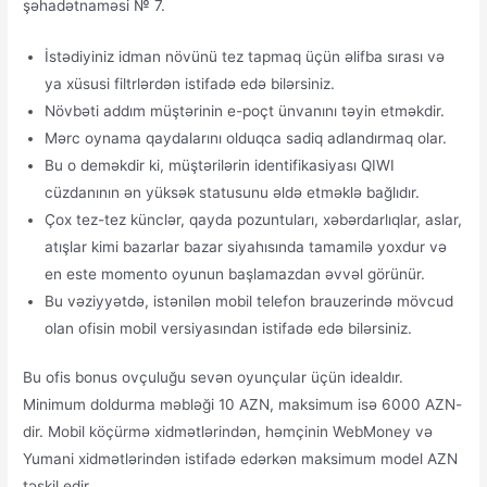
şəhadətnaməsi № 7.
İstədiyiniz idman növünü tez tapmaq üçün əlifba sırası və
ya xüsusi filtrlərdən istifadə edə bilərsiniz.
Növbəti addım müştərinin e-poçt ünvanını təyin etməkdir.
Mərc oynama qaydalarını olduqca sadiq adlandırmaq olar.
Bu o deməkdir ki, müştərilərin identifikasiyası QIWI
cüzdanının ən yüksək statusunu əldə etməklə bağlıdır.
Çox tez-tez künclər, qayda pozuntuları, xəbərdarlıqlar, aslar,
atışlar kimi bazarlar bazar siyahısında tamamilə yoxdur və
en este momento oyunun başlamazdan əvvəl görünür.
Bu vəziyyətdə, istənilən mobil telefon brauzerində mövcud
olan ofisin mobil versiyasından istifadə edə bilərsiniz.
Bu ofis bonus ovçuluğu sevən oyunçular üçün idealdır.
Minimum doldurma məbləği 10 AZN, maksimum isə 6000 AZN-
dir. Mobil köçürmə xidmətlərindən, həmçinin WebMoney və
Yumani xidmətlərindən istifadə edərkən maksimum model AZN
təşkil edir.