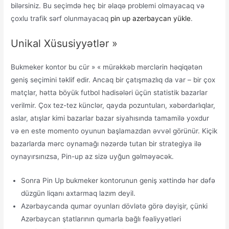
bilərsiniz. Bu seçimdə heç bir əlaqə problemi olmayacaq və
çoxlu trafik sərf olunmayacaq
pin up azerbaycan yükle
.
Unikal Xüsusiyyətlər »
Bukmeker kontor bu cür » « mürəkkəb mərclərin həqiqətən
geniş seçimini təklif edir. Ancaq bir çatışmazlıq da var – bir çox
matçlar, hətta böyük futbol hadisələri üçün statistik bazarlar
verilmir. Çox tez-tez künclər, qayda pozuntuları, xəbərdarlıqlar,
aslar, atışlar kimi bazarlar bazar siyahısında tamamilə yoxdur
və en este momento oyunun başlamazdan əvvəl görünür. Kiçik
bazarlarda mərc oynamağı nəzərdə tutan bir strategiya ilə
oynayırsınızsa, Pin-up az sizə uyğun gəlməyəcək.
Sonra Pin Up bukmeker kontorunun geniş xəttində hər dəfə
düzgün liqanı axtarmaq lazım deyil.
Azərbaycanda qumar oyunları dövlətə görə dəyişir, çünki
Azərbaycan ştatlarının qumarla bağlı fəaliyyətləri