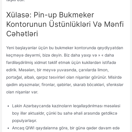
Xülasə: Pin-up Bukmeker
Kontorunun Üstünlükləri Və Mənfi
Cəhətləri
Yeni başlayanlar üçün bu bukmeker kontorunda qeydiyyatdan
keçməyə dəyərmi, bizə deyin. Biz daha yaxşı və » « daha
fərdiləşdirilmiş xidmət təklif etmək üçün kukilərdən istifadə
edirik. Məsələn, bir meyvə yuvasında, çarxlarda limon,
portağal, albalı, qarpız təsvirləri olan nişanlar görünür. Misirdə
qədim əlyazmalar, fironlar, qəbirlər, skarab böcəkləri, sfenkslər
olan nişanlar var.
Lakin Azərbaycanda kazinoların leqallaşdırılması məsələsi
boy illər aktualdır, çünki bu sahə əhali arasında getdikcə
populyarlaşır.
Ancaq QIWI qaydalarına görə, bir günə qədər davam edə