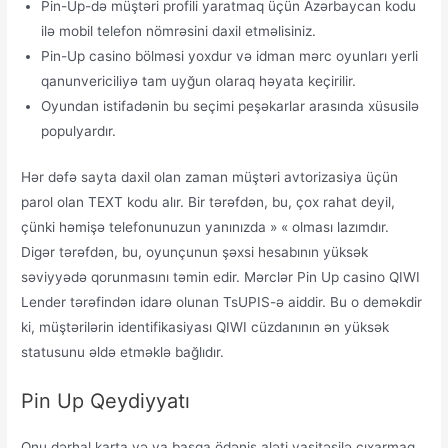
Pin-Up-də müştəri profili yaratmaq üçün Azərbaycan kodu
ilə mobil telefon nömrəsini daxil etməlisiniz.
Pin-Up casino bölməsi yoxdur və idman mərc oyunları yerli
qanunvericiliyə tam uyğun olaraq həyata keçirilir.
Oyundan istifadənin bu seçimi peşəkarlar arasında xüsusilə
populyardır.
Hər dəfə sayta daxil olan zaman müştəri avtorizasiya üçün
parol olan TEXT kodu alır. Bir tərəfdən, bu, çox rahat deyil,
çünki həmişə telefonunuzun yanınızda » « olması lazımdır.
Digər tərəfdən, bu, oyunçunun şəxsi hesabının yüksək
səviyyədə qorunmasını təmin edir. Mərclər Pin Up casino QIWI
Lender tərəfindən idarə olunan TsUPIS-ə aiddir. Bu o deməkdir
ki, müştərilərin identifikasiyası QIWI cüzdanının ən yüksək
statusunu əldə etməklə bağlıdır.
Pin Up Qeydiyyatı
Onu dərhal karta və ya başqa ödəniş aləti vasitəsilə çıxarmaq