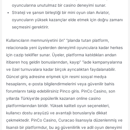
oyuncularına unutulmaz bir casino deneyimi sunar.
Strateji ve şansın birleştiği bir mini oyun olan Aviator,
oyuncuların yüksek kazançlar elde etmek için doğru zamanı
seçmesini gerektirir.
Kullanıcıların memnuniyetini ön” “planda tutan platform,
relacionada yeni üyelerden deneyimli oyunculara kadar herkes
için cazip teklifler sunar. Üyeler, platforma katıldıkları andan
itibaren hoş geldin bonuslarından, kayıp” “iade kampanyalarına
ve özel turnuvalara kadar birçok ayrıcalıktan faydalanabilir.
Güncel giriş adresine erişmek için resmi sosyal medya
hesaplarını, e-posta bilgilendirmelerini veya güvenilir bahis
forumlarını takip edebilirsiniz Pinco giris. PinCo Casino, son
yıllarda Türkiye’de popülerlik kazanan online casino
platformlarından biridir. Yüksek kaliteli oyun seçenekleri,
kullanıcı dostu arayüzü ve avantajlı bonuslarıyla dikkat
çekmektedir. PinCo Casino, Curacao lisansıyla düzenlenmiş ve
lisanslı bir platformdur, bu ag güvenilirlik ve adil oyun deneyimi