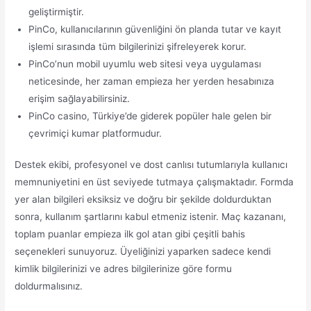
geliştirmiştir.
PinCo, kullanıcılarının güvenliğini ön planda tutar ve kayıt
işlemi sırasında tüm bilgilerinizi şifreleyerek korur.
PinCo’nun mobil uyumlu web sitesi veya uygulaması
neticesinde, her zaman empieza her yerden hesabınıza
erişim sağlayabilirsiniz.
PinCo casino, Türkiye’de giderek popüler hale gelen bir
çevrimiçi kumar platformudur.
Destek ekibi, profesyonel ve dost canlısı tutumlarıyla kullanıcı
memnuniyetini en üst seviyede tutmaya çalışmaktadır. Formda
yer alan bilgileri eksiksiz ve doğru bir şekilde doldurduktan
sonra, kullanım şartlarını kabul etmeniz istenir. Maç kazananı,
toplam puanlar empieza ilk gol atan gibi çeşitli bahis
seçenekleri sunuyoruz. Üyeliğinizi yaparken sadece kendi
kimlik bilgilerinizi ve adres bilgilerinize göre formu
doldurmalısınız.