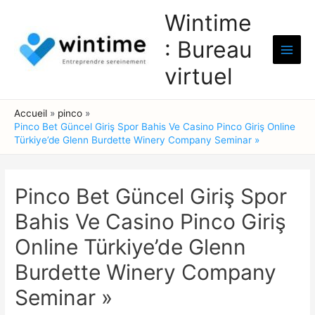
Aller
Wintime
au
: Bureau
contenu
Main
virtuel
Men
Accueil
pinco
Pinco Bet Güncel Giriş Spor Bahis Ve Casino Pinco Giriş Online
Türkiye’de Glenn Burdette Winery Company Seminar »
Pinco Bet Güncel Giriş Spor
Bahis Ve Casino Pinco Giriş
Online Türkiye’de Glenn
Burdette Winery Company
Seminar »