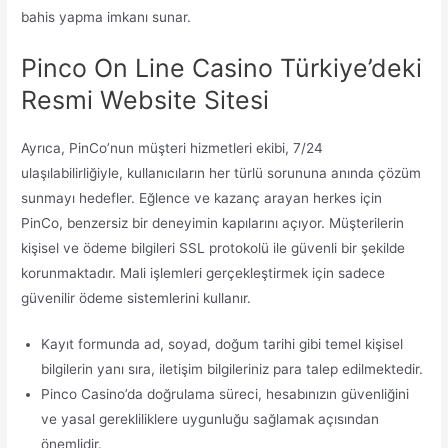
bahis yapma imkanı sunar.
Pinсo On Line Casino Türkiye’deki
Resmi Website Sitesi
Ayrıca, PinCo’nun müşteri hizmetleri ekibi, 7/24
ulaşılabilirliğiyle, kullanıcıların her türlü sorununa anında çözüm
sunmayı hedefler. Eğlence ve kazanç arayan herkes için
PinCo, benzersiz bir deneyimin kapılarını açıyor. Müşterilerin
kişisel ve ödeme bilgileri SSL protokolü ile güvenli bir şekilde
korunmaktadır. Mali işlemleri gerçekleştirmek için sadece
güvenilir ödeme sistemlerini kullanır.
Kayıt formunda ad, soyad, doğum tarihi gibi temel kişisel
bilgilerin yanı sıra, iletişim bilgileriniz para talep edilmektedir.
Pinco Casino’da doğrulama süreci, hesabınızın güvenliğini
ve yasal gerekliliklere uygunluğu sağlamak açısından
önemlidir.