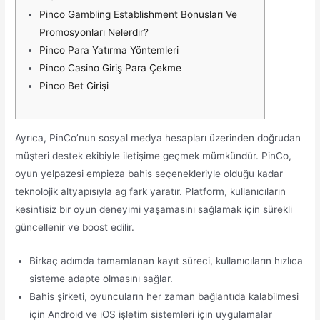
Pinco Gambling Establishment Bonusları Ve
Promosyonları Nelerdir?
Pinco Para Yatırma Yöntemleri
Pinco Casino Giriş Para Çekme
Pinco Bet Girişi
Ayrıca, PinCo’nun sosyal medya hesapları üzerinden doğrudan
müşteri destek ekibiyle iletişime geçmek mümkündür. PinCo,
oyun yelpazesi empieza bahis seçenekleriyle olduğu kadar
teknolojik altyapısıyla ag fark yaratır. Platform, kullanıcıların
kesintisiz bir oyun deneyimi yaşamasını sağlamak için sürekli
güncellenir ve boost edilir.
Birkaç adımda tamamlanan kayıt süreci, kullanıcıların hızlıca
sisteme adapte olmasını sağlar.
Bahis şirketi, oyuncuların her zaman bağlantıda kalabilmesi
için Android ve iOS işletim sistemleri için uygulamalar