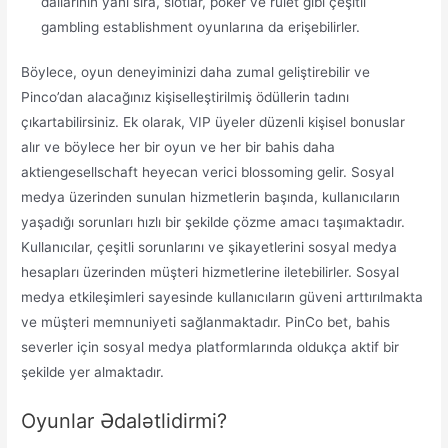
dallarının yanı sıra, slotlar, poker ve rulet gibi çeşitli
gambling establishment oyunlarına da erişebilirler.
Böylece, oyun deneyiminizi daha zumal geliştirebilir ve
Pinco’dan alacağınız kişiselleştirilmiş ödüllerin tadını
çıkartabilirsiniz. Ek olarak, VIP üyeler düzenli kişisel bonuslar
alır ve böylece her bir oyun ve her bir bahis daha
aktiengesellschaft heyecan verici blossoming gelir. Sosyal
medya üzerinden sunulan hizmetlerin başında, kullanıcıların
yaşadığı sorunları hızlı bir şekilde çözme amacı taşımaktadır.
Kullanıcılar, çeşitli sorunlarını ve şikayetlerini sosyal medya
hesapları üzerinden müşteri hizmetlerine iletebilirler. Sosyal
medya etkileşimleri sayesinde kullanıcıların güveni arttırılmakta
ve müşteri memnuniyeti sağlanmaktadır. PinCo bet, bahis
severler için sosyal medya platformlarında oldukça aktif bir
şekilde yer almaktadır.
Oyunlar Ədalətlidirmi?