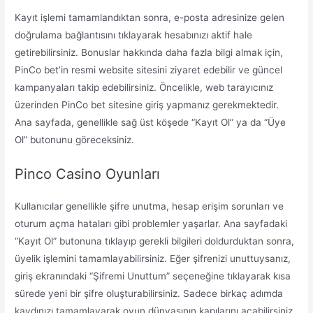
Kayıt işlemi tamamlandıktan sonra, e-posta adresinize gelen
doğrulama bağlantısını tıklayarak hesabınızı aktif hale
getirebilirsiniz. Bonuslar hakkında daha fazla bilgi almak için,
PinCo bet’in resmi website sitesini ziyaret edebilir ve güncel
kampanyaları takip edebilirsiniz. Öncelikle, web tarayıcınız
üzerinden PinCo bet sitesine giriş yapmanız gerekmektedir.
Ana sayfada, genellikle sağ üst köşede “Kayıt Ol” ya da “Üye
Ol” butonunu göreceksiniz.
Pinco Casino Oyunları
Kullanıcılar genellikle şifre unutma, hesap erişim sorunları ve
oturum açma hataları gibi problemler yaşarlar. Ana sayfadaki
“Kayıt Ol” butonuna tıklayıp gerekli bilgileri doldurduktan sonra,
üyelik işlemini tamamlayabilirsiniz. Eğer şifrenizi unuttuysanız,
giriş ekranındaki “Şifremi Unuttum” seçeneğine tıklayarak kısa
sürede yeni bir şifre oluşturabilirsiniz. Sadece birkaç adımda
kaydınızı tamamlayarak oyun dünyasının kapılarını açabilirsiniz.