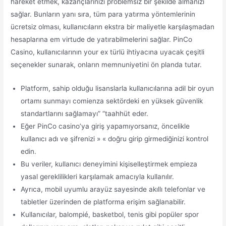
hareket etmek, kazançlarınızı problemsiz bir şekilde almanızı
sağlar. Bunların yanı sıra, tüm para yatırma yöntemlerinin
ücretsiz olması, kullanıcıların ekstra bir maliyetle karşılaşmadan
hesaplarına em virtude de yatırabilmelerini sağlar. PinCo
Casino, kullanıcılarının your ex türlü ihtiyacına uyacak çeşitli
seçenekler sunarak, onların memnuniyetini ön planda tutar.
Platform, sahip olduğu lisanslarla kullanıcılarına adil bir oyun
ortamı sunmayı comienza sektördeki en yüksek güvenlik
standartlarını sağlamayı” “taahhüt eder.
Eğer PinCo casino’ya giriş yapamıyorsanız, öncelikle
kullanıcı adı ve şifrenizi » « doğru girip girmediğinizi kontrol
edin.
Bu veriler, kullanıcı deneyimini kişiselleştirmek empieza
yasal gereklilikleri karşılamak amacıyla kullanılır.
Ayrıca, mobil uyumlu arayüz sayesinde akıllı telefonlar ve
tabletler üzerinden de platforma erişim sağlanabilir.
Kullanıcılar, balompié, basketbol, tenis gibi popüler spor