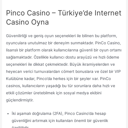
Pinco Casino – Türkiye’de Internet
Casino Oyna
Güvenilirliği ve geniş oyun seçenekleri ile bilinen bu platform,
oyunculara unutulmaz bir deneyim sunmaktadır. PinCo Casino,
lisanslı bir platform olarak kullanıcılarına güvenli bir oyun ortamı
sağlamaktadır. Özellikle kullanıcı dostu arayüzü ve hızlı ödeme
seçenekleri ile dikkat çekmektedir. Büyük ikramiyelerden ve
heyecan verici turnuvalardan cömert bonuslara ve özel bir VIP
Kulübüne kadar, Pinco’da herkes için bir şeyler var. PinCo
casinos, kullanıcıların yaşadığı bu tür sorunlara daha hızlı ve
etkili çözümler üretebilmek için sosyal medya ekibini
güçlendirmiştir.
İki aşamalı doğrulama (2FA), Pinco Casino’da hesap
güvenliğini artırmak için kullanılan önemli bir güvenlik
özelliğidir.