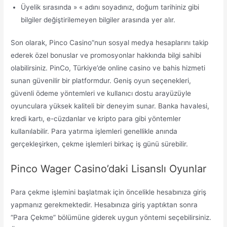
Üyelik sırasında » « adını soyadınız, doğum tarihiniz gibi
bilgiler değiştirilemeyen bilgiler arasında yer alır.
Son olarak, Pinco Casino”nun sosyal medya hesaplarını takip
ederek özel bonuslar ve promosyonlar hakkında bilgi sahibi
olabilirsiniz. PinCo, Türkiye’de online casino ve bahis hizmeti
sunan güvenilir bir platformdur. Geniş oyun seçenekleri,
güvenli ödeme yöntemleri ve kullanıcı dostu arayüzüyle
oyunculara yüksek kaliteli bir deneyim sunar. Banka havalesi,
kredi kartı, e-cüzdanlar ve kripto para gibi yöntemler
kullanılabilir. Para yatırma işlemleri genellikle anında
gerçekleşirken, çekme işlemleri birkaç iş günü sürebilir.
Pinco Wager Casino’daki Lisanslı Oyunlar
Para çekme işlemini başlatmak için öncelikle hesabınıza giriş
yapmanız gerekmektedir. Hesabınıza giriş yaptıktan sonra
“Para Çekme” bölümüne giderek uygun yöntemi seçebilirsiniz.