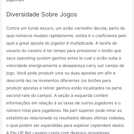
Diversidade Sobre Jogos
Contra um fundo escuro, um avião vermelho decola, perto do
qual números mudam rapidamente, exista é o coeficiente pelo
qual a great aposta do jogador é multiplicada. A tarefa do
usuario do cassino é ter tempo para pressionar o botão que
saca operating-system ganhos antes la cual o avião suba a
velocidade energicamente e desapareça carry out campo de
jogo. Você pode produzir uma ou duas apostas em afín e
descontá-las na momentos diferentes (os botões para
produzir apostas e retirar ganhos estão localizados na parte
second-rate do campo). A seção à esquerda contém
informações em relação à as taxas de outros jogadores e o
número total para jogadores. Na part superior pode mirar as
estatísticas relacionada os resultados dieses últimas rodadas,
o qual podem ser expandidas para explorar cependant dados.
A Pin-UP Bet cassino conta com diversos provedores