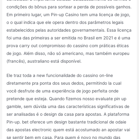
condições do bônus para sortear a perda de possíveis ganhos.
Em primeiro lugar, um Pin-up Casino tem uma licença de jogo,
o o qual indica que ele opera dentro dos parâmetros legais
estabelecidos pelas autoridades governamentais. Essa licença
foi uma das primeiras a ser emitida no Brasil em 2021 e é uma
prova carry out compromisso do cassino com práticas éticas
de jogo. Além disso, não só americano, mas também europeu
(francês), australiano está disponível.
Ele traz toda a new funcionalidade do cassino on-line
diretamente pra ponta dos seus dedos, permitindo la cual
você desfrute de uma experiência de jogo perfeita onde
pretende que esteja. Quando fizemos nosso evaluate pin up
gamble, sem dúvida uma das características significativas de
ser analisadas é o design da casa para apostas. A plataforma
Pin-up. bet oferece um design bastante tradicional de odaie
das apostas electronic quem está acostumado an apostar vai
se sentir bem em casa. Para quem é novo no mundo das