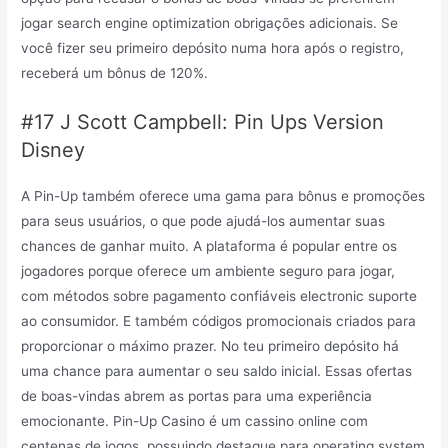
jogar search engine optimization obrigações adicionais. Se
você fizer seu primeiro depósito numa hora após o registro,
receberá um bônus de 120%.
#17 J Scott Campbell: Pin Ups Version
Disney
A Pin-Up também oferece uma gama para bônus e promoções
para seus usuários, o que pode ajudá-los aumentar suas
chances de ganhar muito. A plataforma é popular entre os
jogadores porque oferece um ambiente seguro para jogar,
com métodos sobre pagamento confiáveis electronic suporte
ao consumidor. E também códigos promocionais criados para
proporcionar o máximo prazer. No teu primeiro depósito há
uma chance para aumentar o seu saldo inicial. Essas ofertas
de boas-vindas abrem as portas para uma experiência
emocionante. Pin-Up Casino é um cassino online com
centenas de jogos, possuindo destaque para operating system