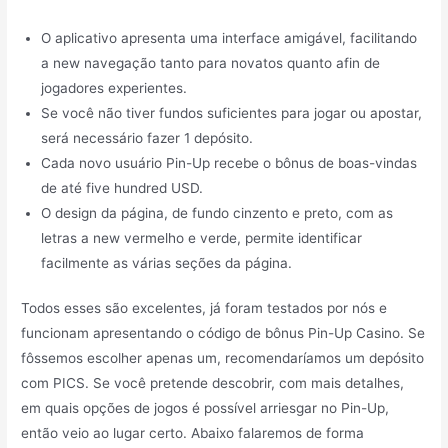
O aplicativo apresenta uma interface amigável, facilitando
a new navegação tanto para novatos quanto afin de
jogadores experientes.
Se você não tiver fundos suficientes para jogar ou apostar,
será necessário fazer 1 depósito.
Cada novo usuário Pin-Up recebe o bônus de boas-vindas
de até five hundred USD.
O design da página, de fundo cinzento e preto, com as
letras a new vermelho e verde, permite identificar
facilmente as várias seções da página.
Todos esses são excelentes, já foram testados por nós e
funcionam apresentando o código de bônus Pin-Up Casino. Se
fôssemos escolher apenas um, recomendaríamos um depósito
com PICS. Se você pretende descobrir, com mais detalhes,
em quais opções de jogos é possível arriesgar no Pin-Up,
então veio ao lugar certo. Abaixo falaremos de forma