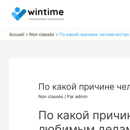
Aller
au
contenu
Accueil
Non classés
По какой причине человечество
По какой причине ч
Non classés
/ Par
admin
По какой причи
любимым дела