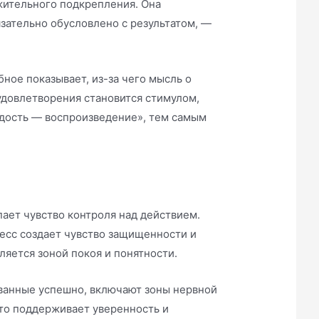
жительного подкрепления. Она
язательно обусловлено с результатом, —
ное показывает, из-за чего мысль о
удовлетворения становится стимулом,
дость — воспроизведение», тем самым
ает чувство контроля над действием.
есс создает чувство защищенности и
ляется зоной покоя и понятности.
ованные успешно, включают зоны нервной
что поддерживает уверенность и