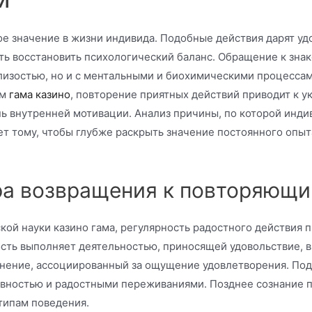
 значение в жизни индивида. Подобные действия дарят удо
ть восстановить психологический баланс. Обращение к зна
лизостью, но и с ментальными и биохимическими процессам
ым
гама казино
, повторение приятных действий приводит к 
 внутренней мотивации. Анализ причины, по которой индив
т тому, чтобы глубже раскрыть значение постоянного опыт
ра возвращения к повторяющ
кой науки казино гама, регулярность радостного действия
ость выполняет деятельностью, приносящей удовольствие, 
нение, ассоциированный за ощущение удовлетворения. По
вностью и радостными переживаниями. Позднее сознание п
типам поведения.