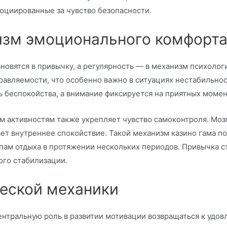
социированные за чувство безопасности.
изм эмоционального комфорт
овятся в привычку, а регулярность — в механизм психолог
авляемости, что особенно важно в ситуациях нестабильност
ь беспокойства, а внимание фиксируется на приятных момен
м активностям также укрепляет чувство самоконтроля. Мо
ает внутреннее спокойствие. Такой механизм казино гама по
пам отдыха в протяжении нескольких периодов. Привычка с
ого стабилизации.
еской механики
тральную роль в развитии мотивации возвращаться к удов