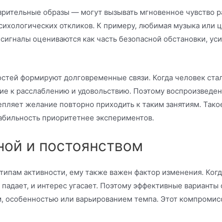
рительные образы — могут вызывать мгновенное чувство р
ихологических откликов. К примеру, любимая музыка или ц
сигналы оцениваются как часть безопасной обстановки, у
тей формируют долговременные связи. Когда человек ста
ние к расслаблению и удовольствию. Поэтому воспроизвед
пляет желание повторно приходить к таким занятиям. Тако
табильность приоритетнее экспериментов.
ной и постоянством
типам активности, ему также важен фактор изменения. Ког
адает, и интерес угасает. Поэтому эффективные варианты 
 особенностью или варьированием темпа. Этот компромисс 