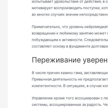
испытывает удовольствие от действия, в
мотивирует воспроизводить поступки, кот
во многих случаях значим непосредствен
Примечательно, что уровень нейромедиато
возвращении к любимому занятию может в
побуждающим к активности. Следовательн
составляет основу в фундаменте долговр
Переживание уверен
В числе причин казино гама, заставляющи
Привычная деятельность не предполагает
компетентности. В ситуациях, в случае к
Управление кроме того ассоциирован с п
системы, ассоциированные за радость. Ч