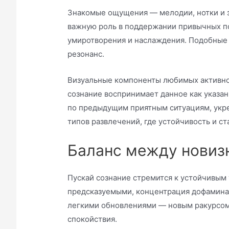
Знакомые ощущения — мелодии, нотки и з
важную роль в поддержании привычных пс
умиротворения и наслаждения. Подобные 
резонанс.
Визуальные компоненты любимых активнос
сознание воспринимает данное как указа
по предыдущим приятным ситуациям, укре
типов развлечений, где устойчивость и с
Баланс между новиз
Пускай сознание стремится к устойчивым 
предсказуемыми, концентрация дофамина п
легкими обновлениями — новым ракурсом,
спокойствия.