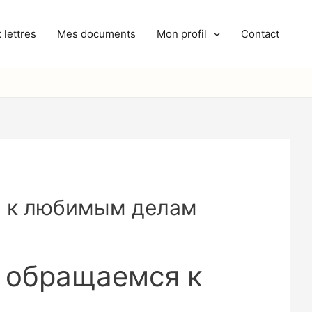
 lettres
Mes documents
Mon profil
Contact
я к любимым делам
а обращаемся к