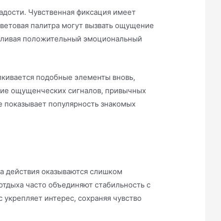
адости. Чувственная фиксация имеет
ветовая палитра могут вызвать ощущение
силивая положительный эмоциональный
лкивается подобные элементы вновь,
ение ощущенческих сигналов, привычных
е показывает популярность знакомых
да действия оказываются слишком
отдыха часто объединяют стабильность с
укрепляет интерес, сохраняя чувство