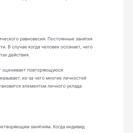
а
ического равновесия. Постоянные занятия
и. В случае когда человек осознает, чего
тах действия.
зг оценивает повторяющуюся
казывает, из-за чего многие личностей
тановится элементом личного уклада
летворяющим занятиям. Когда индивид