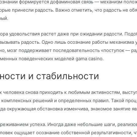
 сознании формируется дофаминовая связь — механизм поло
орые принесли радость. Важно отметить, что радость не об
ный.
ра удовольствия растет даже при ожидании радости. Подоб
ызывать радость. Одно лишь осознание работы механизма 
о, мозг поддерживает последовательность «поступок — ра
еменных поведенческих моделей gama casino.
ности и стабильности
х человека снова приходить к любимым активностям, выступ
 комплексных решений и определенных правил. Такой проц
огда окружающая обстановка изменчива, знакомое занятие яв
ереживанием успеха. Иногда даже небольшие шаги, реализ
еловек ощущает осознание собственной результативности, 