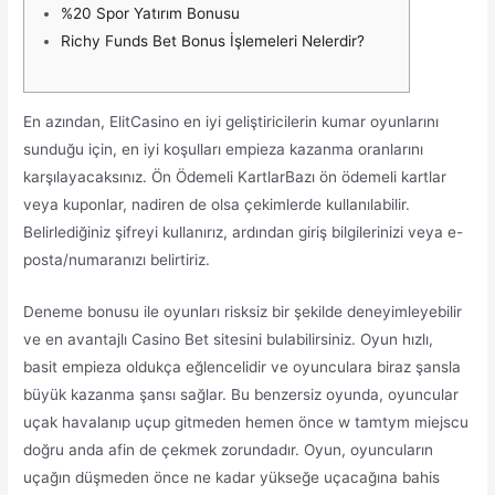
%20 Spor Yatırım Bonusu
Richy Funds Bet Bonus İşlemeleri Nelerdir?
En azından, ElitCasino en iyi geliştiricilerin kumar oyunlarını
sunduğu için, en iyi koşulları empieza kazanma oranlarını
karşılayacaksınız. Ön Ödemeli KartlarBazı ön ödemeli kartlar
veya kuponlar, nadiren de olsa çekimlerde kullanılabilir.
Belirlediğiniz şifreyi kullanırız, ardından giriş bilgilerinizi veya e-
posta/numaranızı belirtiriz.
Deneme bonusu ile oyunları risksiz bir şekilde deneyimleyebilir
ve en avantajlı Casino Bet sitesini bulabilirsiniz. Oyun hızlı,
basit empieza oldukça eğlencelidir ve oyunculara biraz şansla
büyük kazanma şansı sağlar. Bu benzersiz oyunda, oyuncular
uçak havalanıp uçup gitmeden hemen önce w tamtym miejscu
doğru anda afin de çekmek zorundadır. Oyun, oyuncuların
uçağın düşmeden önce ne kadar yükseğe uçacağına bahis