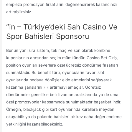
empieza promosyon fırsatlarını değerlendirerek kazancınızı
artırabilirsiniz.
“in – Türkiye’deki Sah Casino Ve
Spor Bahisleri Sponsoru
Bunun yanı sıra sistem, tek maç ve son olarak kombine
kuponlarının arasından seçim mümkündür. Casino Bet Giriş,
position oyunları severlere özel ücretsiz döndürme fırsatları
sunmaktadır. Bu benefit türü, oyuncuların favori slot
oyunlarında bedava dönüşler elde etmelerini sağlayarak
kazanma şanslarını » « artırmayı amaçlar. Ücretsiz
döndürmeler genellikle belirli zaman aralıklarında ya de uma
özel promosyonlar kapsamında sunulmaktadır başarıbet indir.
Örneğin, blackjack gibi kart oyunlarında kurallara meydan
okuyabilir ya da pokerde bahisleri bir kez daha değerlendirme
yetkinliğini kazanabileceksiniz.