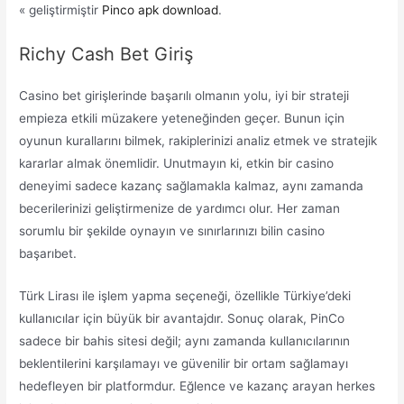
« geliştirmiştir
Pinco apk download
.
Richy Cash Bet Giriş
Casino bet girişlerinde başarılı olmanın yolu, iyi bir strateji
empieza etkili müzakere yeteneğinden geçer. Bunun için
oyunun kurallarını bilmek, rakiplerinizi analiz etmek ve stratejik
kararlar almak önemlidir. Unutmayın ki, etkin bir casino
deneyimi sadece kazanç sağlamakla kalmaz, aynı zamanda
becerilerinizi geliştirmenize de yardımcı olur. Her zaman
sorumlu bir şekilde oynayın ve sınırlarınızı bilin casino
başarıbet.
Türk Lirası ile işlem yapma seçeneği, özellikle Türkiye’deki
kullanıcılar için büyük bir avantajdır. Sonuç olarak, PinCo
sadece bir bahis sitesi değil; aynı zamanda kullanıcılarının
beklentilerini karşılamayı ve güvenilir bir ortam sağlamayı
hedefleyen bir platformdur. Eğlence ve kazanç arayan herkes