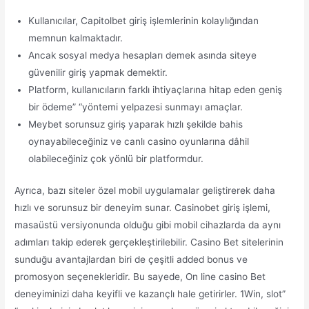
Kullanıcılar, Capitolbet giriş işlemlerinin kolaylığından
memnun kalmaktadır.
Ancak sosyal medya hesapları demek asında siteye
güvenilir giriş yapmak demektir.
Platform, kullanıcıların farklı ihtiyaçlarına hitap eden geniş
bir ödeme” “yöntemi yelpazesi sunmayı amaçlar.
Meybet sorunsuz giriş yaparak hızlı şekilde bahis
oynayabileceğiniz ve canlı casino oyunlarına dâhil
olabileceğiniz çok yönlü bir platformdur.
Ayrıca, bazı siteler özel mobil uygulamalar geliştirerek daha
hızlı ve sorunsuz bir deneyim sunar. Casinobet giriş işlemi,
masaüstü versiyonunda olduğu gibi mobil cihazlarda da aynı
adımları takip ederek gerçekleştirilebilir. Casino Bet sitelerinin
sunduğu avantajlardan biri de çeşitli added bonus ve
promosyon seçenekleridir. Bu sayede, On line casino Bet
deneyiminizi daha keyifli ve kazançlı hale getirirler. 1Win, slot”