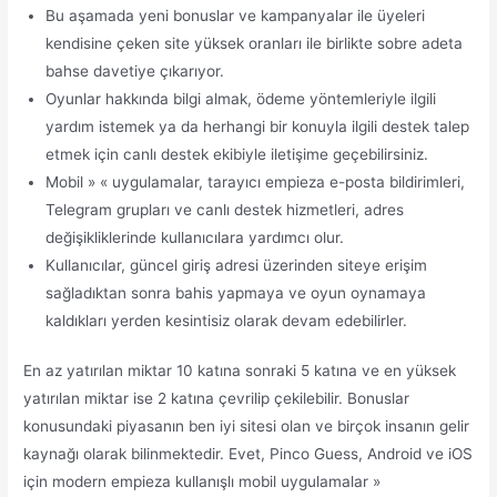
Bu aşamada yeni bonuslar ve kampanyalar ile üyeleri
kendisine çeken site yüksek oranları ile birlikte sobre adeta
bahse davetiye çıkarıyor.
Oyunlar hakkında bilgi almak, ödeme yöntemleriyle ilgili
yardım istemek ya da herhangi bir konuyla ilgili destek talep
etmek için canlı destek ekibiyle iletişime geçebilirsiniz.
Mobil » « uygulamalar, tarayıcı empieza e-posta bildirimleri,
Telegram grupları ve canlı destek hizmetleri, adres
değişikliklerinde kullanıcılara yardımcı olur.
Kullanıcılar, güncel giriş adresi üzerinden siteye erişim
sağladıktan sonra bahis yapmaya ve oyun oynamaya
kaldıkları yerden kesintisiz olarak devam edebilirler.
En az yatırılan miktar 10 katına sonraki 5 katına ve en yüksek
yatırılan miktar ise 2 katına çevrilip çekilebilir. Bonuslar
konusundaki piyasanın ben iyi sitesi olan ve birçok insanın gelir
kaynağı olarak bilinmektedir. Evet, Pinco Guess, Android ve iOS
için modern empieza kullanışlı mobil uygulamalar »