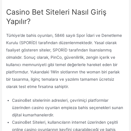
Casino Bet Siteleri Nasıl Giriş
Yapılır?
Türkiye’de bahis oyunları, 5846 sayılı Spor İdari ve Denetleme
Kurulu (SPORİD) tarafından düzenlenmektedir. Yasal olarak
faaliyet gösteren siteler, SPORİD tarafından lisanslanmış
olmalıdır. Sonuç olarak, PinCo, güvenilirlik, zengin içerik ve
kullanıcı memnuniyeti gibi temel değerlerle hareket eden bir
platformdur. Yukarıdaki 1Win slotlarının the woman biri parlak
bir tasarıma, ilginç temalara ve yazılımı tamamen ücretsiz
olarak test etme fırsatına sahiptir.
CasinoBet sitelerinin adresleri, çevrimiçi platformlar
üzerinden casino oyunları empieza bahis seçenekleri sunan
dijital kumarhanelerdir.
CasinoBet Siteleri, kullanıcıların internet üzerinden çeşitli
online casino oyunlarının keyfini çıkarabileceği ve bahis