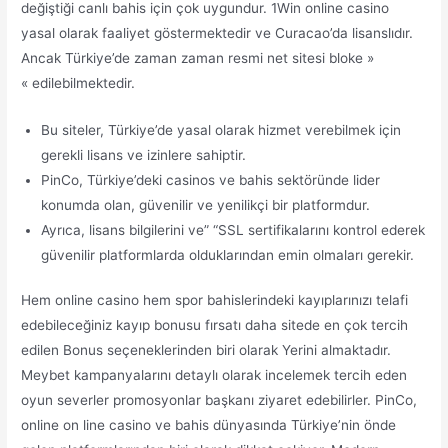
değiştiği canlı bahis için çok uygundur. 1Win online casino
yasal olarak faaliyet göstermektedir ve Curacao’da lisanslıdır.
Ancak Türkiye’de zaman zaman resmi net sitesi bloke »
« edilebilmektedir.
Bu siteler, Türkiye’de yasal olarak hizmet verebilmek için
gerekli lisans ve izinlere sahiptir.
PinCo, Türkiye’deki casinos ve bahis sektöründe lider
konumda olan, güvenilir ve yenilikçi bir platformdur.
Ayrıca, lisans bilgilerini ve” “SSL sertifikalarını kontrol ederek
güvenilir platformlarda olduklarından emin olmaları gerekir.
Hem online casino hem spor bahislerindeki kayıplarınızı telafi
edebileceğiniz kayıp bonusu fırsatı daha sitede en çok tercih
edilen Bonus seçeneklerinden biri olarak Yerini almaktadır.
Meybet kampanyalarını detaylı olarak incelemek tercih eden
oyun severler promosyonlar başkanı ziyaret edebilirler. PinCo,
online on line casino ve bahis dünyasında Türkiye’nin önde