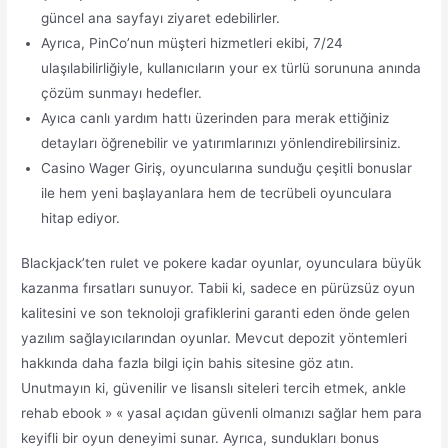
güncel ana sayfayı ziyaret edebilirler.
Ayrıca, PinCo’nun müşteri hizmetleri ekibi, 7/24
ulaşılabilirliğiyle, kullanıcıların your ex türlü sorununa anında
çözüm sunmayı hedefler.
Ayıca canlı yardım hattı üzerinden para merak ettiğiniz
detayları öğrenebilir ve yatırımlarınızı yönlendirebilirsiniz.
Casino Wager Giriş, oyuncularına sunduğu çeşitli bonuslar
ile hem yeni başlayanlara hem de tecrübeli oyunculara
hitap ediyor.
Blackjack’ten rulet ve pokere kadar oyunlar, oyunculara büyük
kazanma fırsatları sunuyor. Tabii ki, sadece en pürüzsüz oyun
kalitesini ve son teknoloji grafiklerini garanti eden önde gelen
yazılım sağlayıcılarından oyunlar. Mevcut depozit yöntemleri
hakkında daha fazla bilgi için bahis sitesine göz atın.
Unutmayın ki, güvenilir ve lisanslı siteleri tercih etmek, ankle
rehab ebook » « yasal açıdan güvenli olmanızı sağlar hem para
keyifli bir oyun deneyimi sunar. Ayrıca, sundukları bonus