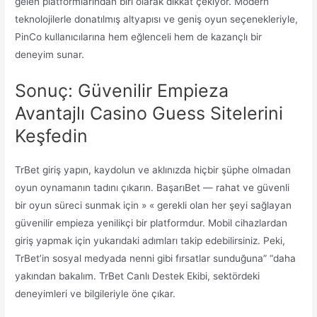
gelen platformlarından biri olarak dikkat çekiyor. Modern
teknolojilerle donatılmış altyapısı ve geniş oyun seçenekleriyle,
PinCo kullanıcılarına hem eğlenceli hem de kazançlı bir
deneyim sunar.
Sonuç: Güvenilir Empieza
Avantajlı Casino Guess Sitelerini
Keşfedin
TrBet giriş yapın, kaydolun ve aklınızda hiçbir şüphe olmadan
oyun oynamanın tadını çıkarın. BaşarıBet — rahat ve güvenli
bir oyun süreci sunmak için » « gerekli olan her şeyi sağlayan
güvenilir empieza yenilikçi bir platformdur. Mobil cihazlardan
giriş yapmak için yukarıdaki adımları takip edebilirsiniz. Peki,
TrBet’in sosyal medyada nenni gibi fırsatlar sunduğuna” “daha
yakından bakalım. TrBet Canlı Destek Ekibi, sektördeki
deneyimleri ve bilgileriyle öne çıkar.