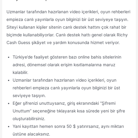
Uzmanlar tarafından hazırlanan video içerikleri, oyun rehberleri
empieza canlı yayınlarla oyun bilginizi bir üst seviyeye taşıyın.
Siteyi kullanan kişiler sitenin canlı destek hattını çok rahat bir
biçimde kullanabiliyorlar. Canlı destek hattı genel olarak Richy
Cash Guess şikâyet ve yardım konusunda hizmet veriyor.
Türkiye’de faaliyet gösteren bazı online bahis sitelerinin
adresi, dönemsel olarak erişim kısıtlamalarına maruz
kalabilir.
Uzmanlar tarafından hazırlanan video içerikleri, oyun
rehberleri empieza canlı yayınlarla oyun bilginizi bir üst
seviyeye taşıyın.
Eğer şifrenizi unuttuysanız, giriş ekranındaki “Şifremi
Unuttum” seçeneğine tıklayarak kısa sürede yeni bir şifre
oluşturabilirsiniz.
Yani kayıttan hemen sonra 50 $ yatırırsanız, aynı miktarı
üstüne alacaksınız.