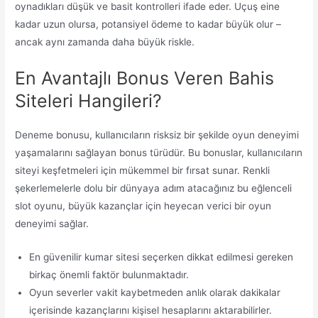
oynadıkları düşük ve basit kontrolleri ifade eder. Uçuş eine
kadar uzun olursa, potansiyel ödeme to kadar büyük olur –
ancak aynı zamanda daha büyük riskle.
En Avantajlı Bonus Veren Bahis
Siteleri Hangileri?
Deneme bonusu, kullanıcıların risksiz bir şekilde oyun deneyimi
yaşamalarını sağlayan bonus türüdür. Bu bonuslar, kullanıcıların
siteyi keşfetmeleri için mükemmel bir fırsat sunar. Renkli
şekerlemelerle dolu bir dünyaya adım atacağınız bu eğlenceli
slot oyunu, büyük kazançlar için heyecan verici bir oyun
deneyimi sağlar.
En güvenilir kumar sitesi seçerken dikkat edilmesi gereken
birkaç önemli faktör bulunmaktadır.
Oyun severler vakit kaybetmeden anlık olarak dakikalar
içerisinde kazançlarını kişisel hesaplarını aktarabilirler.