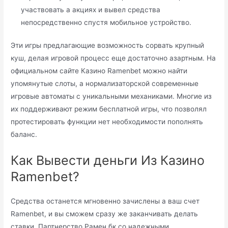
участвовать а акциях и вывел средства
непосредственно спустя мобильное устройство.
Эти игры предлагающие возможность сорвать крупный
куш, делая игровой процесс еще достаточно азартным. На
официальном сайте Казино Ramenbet можно найти
упомянутые слоты, а нормализаторской современные
игровые автоматы с уникальными механиками. Многие из
их поддерживают режим бесплатной игры, что позволял
протестировать функции нет необходимости пополнять
баланс.
Как Вывести деньги Из Казино
Ramenbet?
Средства останется мгновенно зачислены а ваш счет
Ramenbet, и вы сможем сразу же заканчивать делать
ставки. Партнерство Рамен бк со надежными