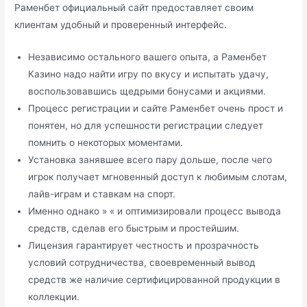
Раменбет официальный сайт предоставляет своим
клиентам удобный и проверенный интерфейс.
Независимо остального вашего опыта, а Раменбет
Казино надо найти игру по вкусу и испытать удачу,
воспользовавшись щедрыми бонусами и акциями.
Процесс регистрации и сайте Раменбет очень прост и
понятен, но для успешности регистрации следует
помнить о некоторых моментами.
Установка занявшее всего пару дольше, после чего
игрок получает мгновенный доступ к любимым слотам,
лайв-играм и ставкам на спорт.
Именно однако » « и оптимизировали процесс вывода
средств, сделав его быстрым и простейшим.
Лицензия гарантирует честность и прозрачность
условий сотрудничества, своевременный вывод
средств же наличие сертифицированной продукции в
коллекции.