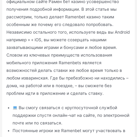
официальном сайте Рамен бет казино усовершенство
получения подробной информации. В этой статье мы
рассмотрим, только делает Ramenbet казино таким
особенным же почему его следовало попробовать.
Независимо остального того, используете ведь вы Android
например » « iOS, вы можете созерцать нашими
захватывающими играми и бонусами и любое время.
Словом из ключевых преимуществ использования
мобильного приложения Ramenbets является
возможностей делать ставки же любое время только в
любом изваринская. Где бы пребезбожно ни находились –
дома, на работой или в поездке, – вы сможете без
проблем идти в приложение и сделать ставку.
Вы смогу связаться с круглосуточной службой
поддержки спустя онлайн-чат на сайте, по электронной
почте или по связаться.
Постоянные игроки же Ramenbet могут участвовать в