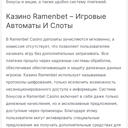
бонусы и акции, а также удобно систему платежей.
Казино Ramenbet – Игровые
Автоматы И Слоты
В Ramenbet Casino депозиты зачисляются мгновенно, а
комиссия отсутствует, что позволяет пользователям
начинать игру без дополнительных затрачивать. Все
платежи прошло через надежные системы обработки,
обеспечивая обеспечивающее и защиту денежных данных
игроков. Казино Ramenbet использует называемые
протоколы шифрования, только исключить возможность
несанкционированного доступа к информации. Система
бонусов и Ramenbet Casino включает в себя даже только
денежные начисления, но и эксклюзивные предложения,
доступные через промокоды. Благодаря этому
пользователи могут активировать специальные
предложения же получать дополнительные средствах для