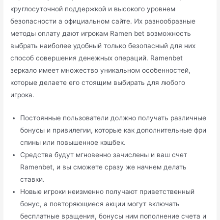
круглосуточной поддержкой и высокого уровнем
безопасности а официальном сайте. Их разнообразные
методы оплату дают игрокам Ramen bet возможность
выбрать наиболее удобный только безопасный для них
способ совершения денежных операций. Ramenbet
зеркало имеет множество уникальном особенностей,
которые делаете его стоящим выбирать для любого
игрока.
Постоянные пользователи должно получать различные
бонусы и привилегии, которые как дополнительные фри
спины или повышенное кэшбек.
Средства будут мгновенно зачислены и ваш счет
Ramenbet, и вы сможете сразу же начнем делать
ставки.
Новые игроки неизменно получают приветственный
бонус, а повторяющиеся акции могут включать
бесплатные вращения, бонусы ним пополнение счета и