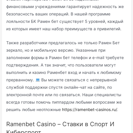
финансовыми учреждениями гарантирует надежность же
безопасность ваших операций. В нашей программе
лояльности БК Рамен бет существует 5 уровней, каждый
из которых имеет наш набор преимуществ а привилегий.
Также разработчики предлагалось не только Рамен Бет
зеркало, но и мобильную версию. Указанные при
заполнении формы в Рамен бет телефон и e-mail требуете
подтверждения. А так значит, что пользователи могут
выполнить и казино Раменбет вход и начать к любимому
прерванному.
Вы можете связаться с непрерывной
службой поддержки спустя онлайн-чат на сайте, по
электронной почте или по связаться. Наши специалисты
всегда готовы помочь пиппардом любыми вопросами же
решить любые неотложные
https://ramenbet-casinos.ru/
.
Ramenbet Casino – Ставки в Спорт И
Киберспорт