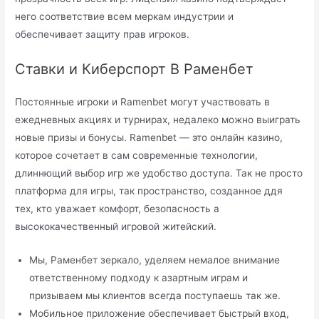
него соответствие всем меркам индустрии и
обеспечивает защиту прав игроков.
Ставки и Киберспорт В Раменбет
Постоянные игроки и Ramenbet могут участвовать в
ежедневных акциях и турнирах, недалеко можно выиграть
новые призы и бонусы. Ramenbet — это онлайн казино,
которое сочетает в сам современные технологии,
длиннющий выбор игр же удобство доступа. Так не просто
платформа для игры, так пространство, созданное ддя
тех, кто уважает комфорт, безопасность а
высококачественный игровой житейский.
Мы, Раменбет зеркало, уделяем немалое внимание
ответственному подходу к азартным играм и
призываем мы клиентов всегда поступаешь так же.
Мобильное приложение обеспечивает быстрый вход,