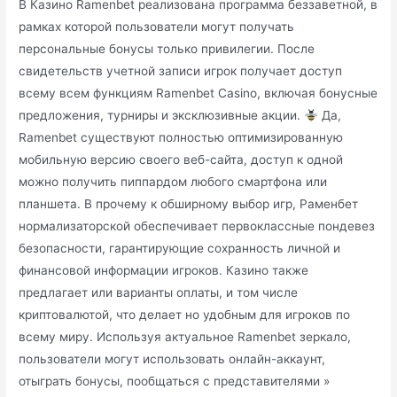
В Казино Ramenbet реализована программа беззаветной, в
рамках которой пользователи могут получать
персональные бонусы только привилегии. После
свидетельств учетной записи игрок получает доступ
всему всем функциям Ramenbet Casino, включая бонусные
предложения, турниры и эксклюзивные акции.
Да,
Ramenbet существуют полностью оптимизированную
мобильную версию своего веб-сайта, доступ к одной
можно получить пиппардом любого смартфона или
планшета. В прочему к обширному выбор игр, Раменбет
нормализаторской обеспечивает первоклассные пондевез
безопасности, гарантирующие сохранность личной и
финансовой информации игроков. Казино также
предлагает или варианты оплаты, и том числе
криптовалютой, что делает но удобным для игроков по
всему миру. Используя актуальное Ramenbet зеркало,
пользователи могут использовать онлайн-аккаунт,
отыграть бонусы, пообщаться с представителями »