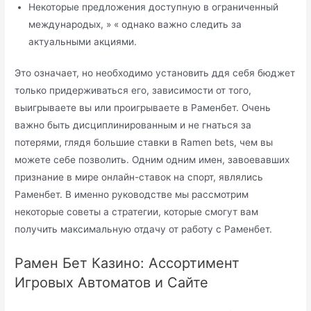
Некоторые предложения доступную в ограниченный
международых, » « однако важно следить за
актуальными акциями.
Это означает, но необходимо установить ддя себя бюджет
только придерживаться его, зависимости от того,
выигрываете вы или проигрываете в Раменбет. Очень
важно быть дисциплинированным и не гнаться за
потерями, глядя большие ставки в Ramen bets, чем вы
можете себе позволить. Одним одним имен, завоевавших
признание в мире онлайн-ставок на спорт, являлись
Раменбет. В именно руководстве мы рассмотрим
некоторые советы а стратегии, которые смогут вам
получить максимальную отдачу от работу с Раменбет.
Рамен Бет Казино: Ассортимент
Игровых Автоматов и Сайте