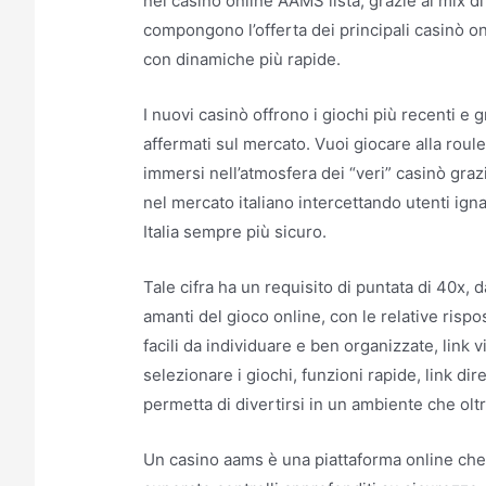
nei casinò online AAMS lista, grazie al mix d
compongono l’offerta dei principali casinò o
con dinamiche più rapide.
I nuovi casinò offrono i giochi più recenti e 
affermati sul mercato. Vuoi giocare alla rou
immersi nell’atmosfera dei “veri” casinò graz
nel mercato italiano intercettando utenti ign
Italia sempre più sicuro.
Tale cifra ha un requisito di puntata di 40x
amanti del gioco online, con le relative rispo
facili da individuare e ben organizzate, link v
selezionare i giochi, funzioni rapide, link di
permetta di divertirsi in un ambiente che olt
Un casino aams è una piattaforma online che 