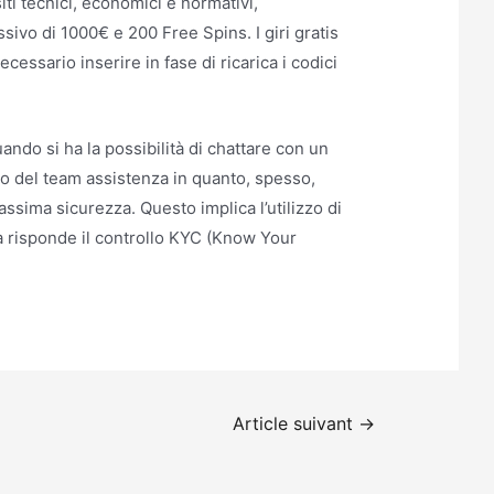
iti tecnici, economici e normativi,
sivo di 1000€ e 200 Free Spins. I giri gratis
cessario inserire in fase di ricarica i codici
ando si ha la possibilità di chattare con un
nto del team assistenza in quanto, spesso,
assima sicurezza. Questo implica l’utilizzo di
ica risponde il controllo KYC (Know Your
Article suivant
→