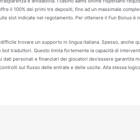
trasparenza e affidabilità. I casinò aams online rispettano requis
fre il 100% dei primi tre depositi, fino ad un massimale comples
sulle slot indicate nel regolamento. Per ottenere il Fun Bonus è ne
ifficile trovare un supporto in lingua italiana. Spesso, anche qu
e bot traduttori. Questo limita fortemente la capacità di interve
 dati personali e finanziari dei giocatori dev’essere garantita m
 controlli sul flusso delle entrate e delle uscite. Alla stessa log