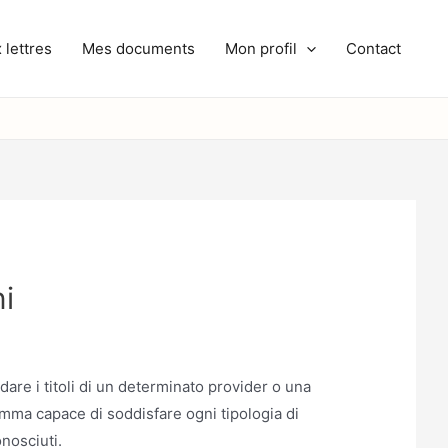
 lettres
Mes documents
Mon profil
Contact
i
are i titoli di un determinato provider o una
mma capace di soddisfare ogni tipologia di
onosciuti.