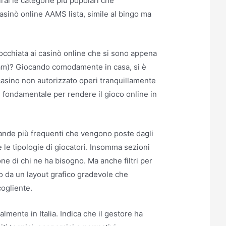
rai le categorie più popolari che
asinò online AAMS lista, simile al bingo ma
n’occhiata ai casinò online che si sono appena
ebcam)? Giocando comodamente in casa, si è
 casino non autorizzato operi tranquillamente
re fondamentale per rendere il gioco online in
mande più frequenti che vengono poste dagli
e le tipologie di giocatori. Insomma sezioni
ione di chi ne ha bisogno. Ma anche filtri per
ato da un layout grafico gradevole che
cogliente.
mente in Italia. Indica che il gestore ha