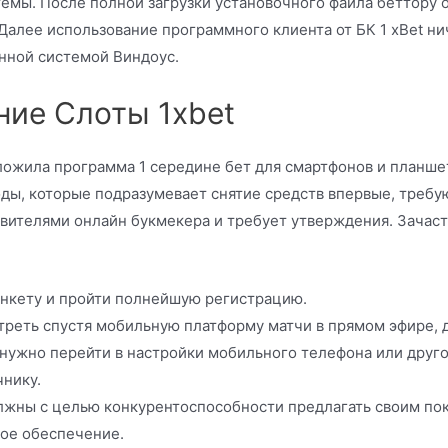
емы. После полной загрузки установочного файла беттору 
алее использование программного клиента от БК 1 xBet ни
нной системой Виндоус.
ие Слоты 1xbet
ложила программа 1 середине бет для смартфонов и планше
ы, которые подразумевает снятие средств впервые, треб
авителями онлайн букмекера и требует утверждения. Зачаст
анкету и пройти полнейшую регистрацию.
треть спустя мобильную платформу матчи в прямом эфире, д
 нужно перейти в настройки мобильного телефона или друго
чнику.
лжны с целью конкурентоспособности предлагать своим по
ое обеспечение.