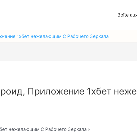
Boîte aux
ложение 1хбет нежелающим С Рабочего Зеркала
дроид, Приложение 1хбет не
хбет нежелающим С Рабочего Зеркала »