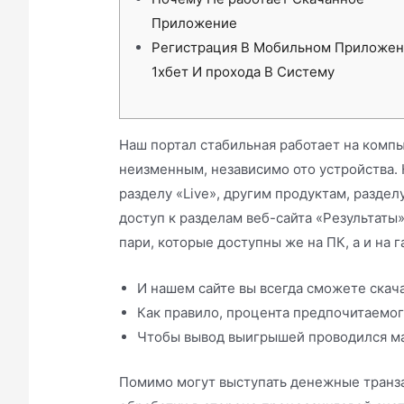
Приложение
Регистрация В Мобильном Приложе
1хбет И прохода В Систему
Наш портал стабильная работает на компь
неизменным, независимо ото устройства.
разделу «Live», другим продуктам, раздел
доступ к разделам веб-сайта «Результаты
пари, которые доступны же на ПК, а и на 
И нашем сайте вы всегда сможете скача
Как правило, процента предпочитаемого
Чтобы вывод выигрышей проводился ма
Помимо могут выступать денежные транзак