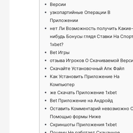
Версии
узкопартийные Операции В
Приложении
нет Ли Возможность получить Какие
нибудь Бонусы глядя Ставки На Спор
1xbet?
Bet Игры
отзыва Игроков О Скачиваемой Верс
Скачайте Установочный Апк Файл
Как Установить Приложение На
Компьютер
же Скачать Приложение 1xbet
Bet Приложение на Андройд
Оставить Комментарий невозможно 
Помощью формы Ниже
Скриншоты Приложения 1xbet
Почему Не работает Скачанное