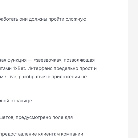
 работать они должны пройти сложную
зная функция — «звездочка», позволяющая
нтами 1xBet. Интерфейс предельно прост и
ме Live, разобраться в приложении не
вной странице.
шетов, предусмотрено поле для
е предоставление клиентам компании