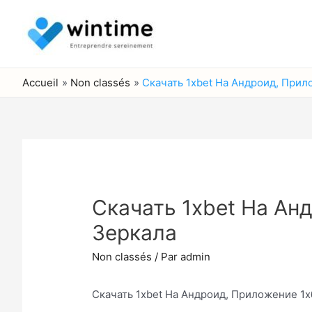
Aller
au
contenu
Accueil
Non classés
Скачать 1хbet На Андроид, При
Скачать 1хbet На Ан
Зеркала
Non classés
/ Par
admin
Скачать 1хbet На Андроид, Приложение 1