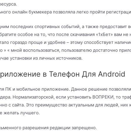
ресурса.
ного онлайн букмекера позволяла легко пройти регистраци
дним последних спортивных событий, а также предоставит 
ратите особое на то, что после скачивания «1хБет» вам не 
стало гораздо проще и удобнее – этому способствует наличи
 » « мной воспользоваться, пользователю достаточно прило
учае установки из личных источников.
Приложение в Телефон Для Android
для ПК и мобильное приложение. Данное решение позволял
дера. Нормализаторской, если установить ВОПРЕКИ, то тра
но с сайта. Это преимущество актуальным для людей, них 
е желать лучшего.
исьменного разрешения редакции запрещено.