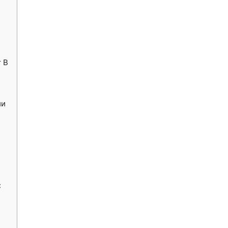
-
т В
ии
С