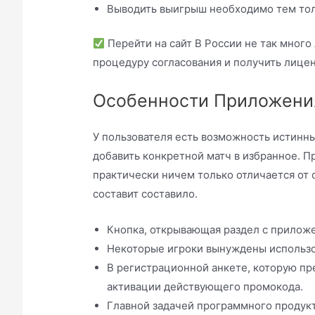
Выводить выигрыш необходимо тем тол
Перейти на сайт В России не так мног
процедуру согласования и получить лиц
Особенности Приложени
У пользователя есть возможность истинны
добавить конкретной матч в избранное. П
практически ничем только отличается от 
составит составило.
Кнопка, открывающая раздел с приложе
Некоторые игроки вынуждены использова
В регистрационной анкете, которую пр
активации действующего промокода.
Главной задачей программного продукт