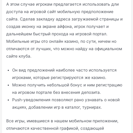
А этом случае игрокам предлагается использовать дли
доступа на игровой сайт мобильную предположение
сайта. Сделав закладку адреса загружаемой страницы и
создав иконку на экране айфона, игрок получает и
дальнейшем быстрый прохода на игровой портал.
Мобильные игры ото онлайн казино, по сути, ничем но
отличаются от лучших, что можно найду на официальном
сайте клуба.
Он вид предложений наиболее часто используется
игроками, которые регистрируются же казино.
Можно получить небольшой бонус и ним регистрацию
на игровом портале без внесения депозита.
Push-уведомления позволяют рано узнавать о новой
акциях, добавлении игр в каталог, турнирах.
Все игры, имевшиеся в нашем мобильном приложении,
отличаются качественной графикой, создающей