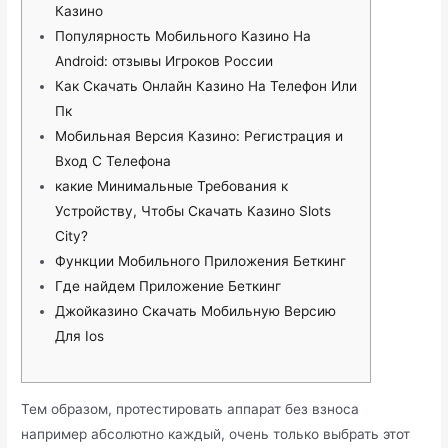
Казино
Популярность Мобильного Казино На
Android: отзывы Игроков России
Как Скачать Онлайн Казино На Телефон Или
Пк
Мобильная Версия Казино: Регистрация и
Вход С Телефона
какие Минимальные Требования к
Устройству, Чтобы Скачать Казино Slots
City?
Функции Мобильного Приложения Беткинг
Где найдем Приложение Беткинг
Джойказино Скачать Мобильную Версию
Для Ios
Тем образом, протестировать аппарат без взноса
например абсолютно каждый, очень только выбрать этот