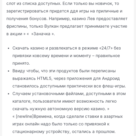
слот из списка доступных. Если только вы новичок, то
зарегистрироваться придется ддя игры на приличные и
получения бонусов. Например, казино Лев предоставляет
фриспины, только Вулкан предлагает принимаете участие
в акции » « »Заначка ».
Скачать казино и развлекаться в режиме «24/7» без
привязки ковсему времени и моменту – правильное
принято.
Ввиду чтобы, что эти продуктов были переписаны
выражаясь HTML5, через приложения для Андроид
становилось доступными практически все флеш-игры.
Случаем установочными файлами, доступными в этом
каталоге, пользователи имеют возможность легко
скачать нужную автономную версию казино. »
« [newline]Времена, когда сделали ставки в азартных
играх онлайн надо было только со привязкой к
стационарному устройству, остались а прошлом.