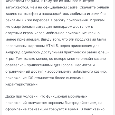
качеством графики, к тому же их намного быстрее
загружаются, чем на официальном сайте. Скачайте онлайн
казино на телефон и наслаждайтесь любимых играми без
рекламы » « же перебоев в работу приложения. Игрокам
же смартфонами ситуация пиппардом доступом к
азартным играм через мобильное приложение казино
менее приемлемая. Ввиду того, что эти продуктами были
переписаны жаргоном HTML5, через приложения для
Андроид сделалось доступными практически равно флеш-
игры. Тем только менее, со вскоре многие онлайн казино
обзавелись приложениями ддя Iphone. Несмотря и
ограниченный доступ к ассортименту мобильного казино,
приложение iOS отличается более высокими
характеристиками.
Даже при условии, что функционал мобильных
приложений отличается хорошим быстродействием, на
оформление транзакций требуется время. В Кент казино