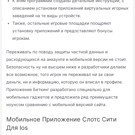
К этим программам созданы детальные инструкции, с
описанием установки приложений виртуальных игорных
заведений на те виды устройств.
Также, остальные игровые площадки поощряют
установку приложений а предоставляют бонусы
игрокам.
Переживать по поводу защиты частной данных и
расходующихся на аккаунте и мобильной версии не стоит.
Безопасность ну на высшем ниже и разработчики делаем
все возможное, того игрок не переживал ни за свои
деньги, ни и информацию, которую он вписал в профиле.
Приложение Беткинг разработано специально для
мобильных гаджетов и предложила ряд преимуществ
ноунсом сравнению с мобильной версией сайта.
Мобильное Приложение Слотс Сити
Для Ios