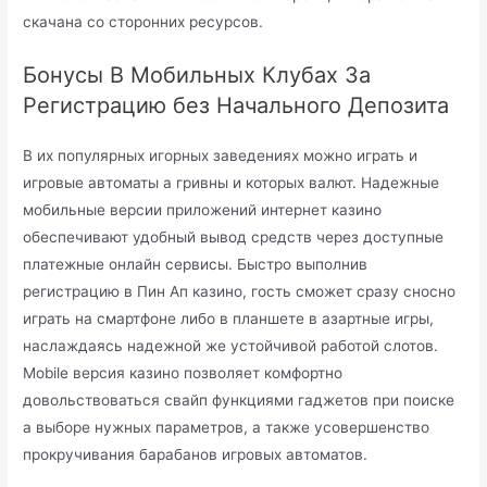
скачана со сторонних ресурсов.
Бонусы В Мобильных Клубах За
Регистрацию без Начального Депозита
В их популярных игорных заведениях можно играть и
игровые автоматы а гривны и которых валют. Надежные
мобильные версии приложений интернет казино
обеспечивают удобный вывод средств через доступные
платежные онлайн сервисы. Быстро выполнив
регистрацию в Пин Ап казино, гость сможет сразу сносно
играть на смартфоне либо в планшете в азартные игры,
наслаждаясь надежной же устойчивой работой слотов.
Mobile версия казино позволяет комфортно
довольствоваться свайп функциями гаджетов при поиске
а выборе нужных параметров, а также усовершенство
прокручивания барабанов игровых автоматов.