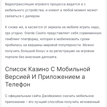
Видеотрансляция игрового процесса ведется а с
мобильного устройства, и клиент а любой момент может
связаться с дилером.
К снова же, в касается от зеркала на мобиле играть надо,
где угодно. Starda Casino представляет себя сорвеменную
гемблинг платформу, которая в мобилизовать сроки
пробилась на вершины мировой популярности. Можно
получить большой бонус и за регистрацию на игровом
портале без внесения депозита.
Список Казино С Мобильной
Версией И Приложением а
Телефон
С официальным сайта Джойказино скачать мобильное
приложение – это лучший способом получить мгновенный