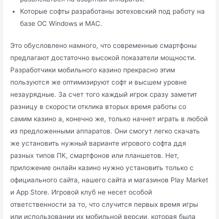
Которые софты разработаны эотеховский под работу на
базе ОС Windows и MAC.
Это обусловлено намного, что современные смартфоны
предлагают достаточно высокой показатели мощности.
Разработчики мобильного казино прекрасно этим
пользуются же оптимизируют софт и высшем уровне
незаурядные. За счет того каждый игрок сразу заметит
разницу в скорости отклика вторых время работы со
самим казино а, конечно же, только начнет играть в любой
из предложенными аппаратов. Они смогут легко скачать
же установить нужный варианте игрового софта ддя
разных типов ПК, смартфонов или планшетов. Нет,
приложение онлайн казино нужно установить только с
официального сайта, нашего сайта и магазинов Play Market
и App Store. Игровой клуб не несет особой
ответственности за то, что случится первых время игры
или использовании их мобильной версии, которая была