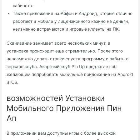
кабинета.
Также приложения на Айфон и Андроид, кторые отлично
работают а мобиле у лицензионного казино на деньги,
неизменно встречаются и игровые клиенты на ПК.
Скачивание занимает всего нескольких минут, а
установка происходит еще стремительно. После этого
невозможно делать ставки спустя программу и забыть о
зеркале клуба. Азартный клуб Pin Up предлагает об
желающим попробовать мобильное приложение на Android
и iOS.
возможностей Установки
Мобильного Приложения Пин
Ап
В приложении вам доступны игры с более высокой