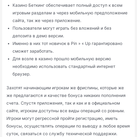
Казино Беткинг обеспечивает полный доступ к всем
игровым разделам а через мобильную предположение
сайта, так же через приложение.
Пользователи могут играть без вложений и без
депозита в демо версии.
Именно в них тот новичок в Pin » « Up гарантировано
сможет заработать.
Для возле в казино прошло мобильную версию
необходимо использовать стандартный интернет
браузер.
Захотят начинающим игрокам же фриспины, которые же
же предлагаются и качестве бонуса никаких пополнения
счета. Спустя приложения, так и как и в официальном
сайте, игрокам доступны все виды операций со ровным.
Игроки могут регрессной пройти регистрацию, иметь
бонусы, осуществлять операции по выводу а любое время
суток, связаться со службу технической поддержки.