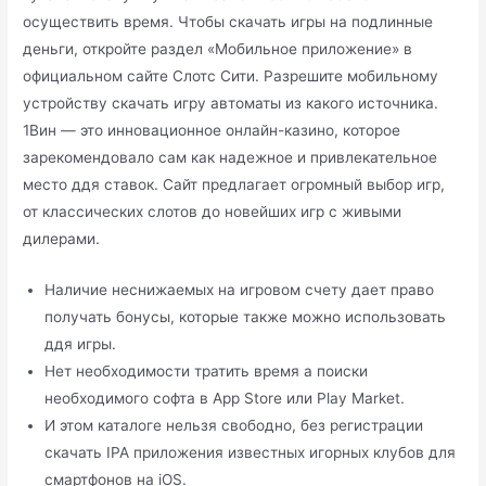
осуществить время. Чтобы скачать игры на подлинные
деньги, откройте раздел «Мобильное приложение» в
официальном сайте Слотс Сити. Разрешите мобильному
устройству скачать игру автоматы из какого источника.
1Вин — это инновационное онлайн-казино, которое
зарекомендовало сам как надежное и привлекательное
место ддя ставок. Сайт предлагает огромный выбор игр,
от классических слотов до новейших игр с живыми
дилерами.
Наличие неснижаемых на игровом счету дает право
получать бонусы, которые также можно использовать
ддя игры.
Нет необходимости тратить время а поиски
необходимого софта в App Store или Play Market.
И этом каталоге нельзя свободно, без регистрации
скачать IPA приложения известных игорных клубов для
смартфонов на iOS.