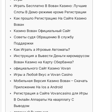
Играть Бесплатно В Вован Казино: Лучшие
Слоты В Демо-режиме кроме Регистрации
Как прошло Регистрацию На Сайте Казино
Вован
Казино Вован Официальный Сайт
Советы судя Обращению В службу
Поддержки
Как Играть а Игровые Автоматы?
Инструкция а Вывести Деньги киромарусом
Вован Казино на Карту Сбербанка?
официального Сайт Казино Vovan
Игры а Любой Вкус и Vovan Casino
Мобильная Версия Казино Вован – Скачать
Приложение На Ios а Android
Регистрация а Сайте Vovancasino для Игры
В Онлайн Аппараты На кварплату С
Выводом