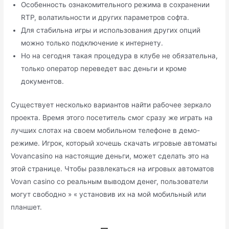
Особенность ознакомительного режима в сохранении
RTP, волатильности и других параметров софта.
Для стабильна игры и использования других опций
можно только подключение к интернету.
Но на сегодня такая процедура в клубе не обязательна,
только оператор переведет вас деньги и кроме
документов.
Существует несколько вариантов найти рабочее зеркало
проекта. Время этого посетитель смог сразу же играть на
лучших слотах на своем мобильном телефоне в демо-
режиме. Игрок, который хочешь скачать игровые автоматы
Vovancasino на настоящие деньги, может сделать это на
этой странице. Чтобы развлекаться на игровых автоматов
Vovan casino со реальным выводом денег, пользователи
могут свободно » « установив их на мой мобильный или
планшет.