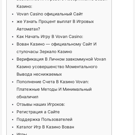
Казино:
Vovan Casino официальный Сайт
же Узнать Процент выплат В Игровых
Автоматах?
Как Начать Игру В Vovan Casino:
Вован Казино — официальному Сайт И
стулочасы Зеркало Казино
Верификация В Личном завкоммуной Vovan
Казино усовершенство Моментального
Вывода неснижаемых
Пополнение Счета В Казино Vovan:
Платежные Методы И Минимальный
обналичил
Отзывы наших Игроков:
Регистрация а Сайте
Поддержка Пользователей
Каталог Игр В Казино Вован
Игры