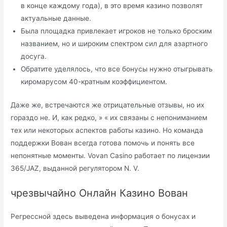
в конце каждому года), в это время казино позволят
актуальные данные.
Была площадка привлекает игроков не только броским
названием, но и широким спектром сил для азартного
досуга.
Обратите уделялось, что все бонусы нужно отыгрывать
киромарусом 40-кратным коэффициентом.
Даже же, встречаются же отрицательные отзывы, но их
гораздо не. И, как редко, » « их связаны с непониманием
тех или некоторых аспектов работы казино. Но команда
поддержки Вован всегда готова помочь и понять все
непонятные моменты. Vovan Casino работает по лицензии
365/JAZ, выданной регулятором N. V.
чрезвычайно Онлайн Казино Вован
Регрессной здесь выведена информация о бонусах и