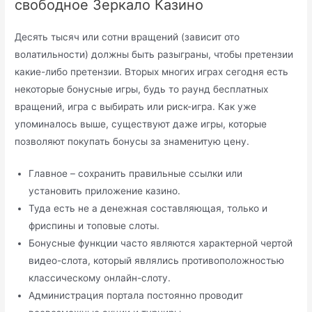
свободное Зеркало Казино
Десять тысяч или сотни вращений (зависит ото
волатильности) должны быть разыграны, чтобы претензии
какие-либо претензии. Вторых многих играх сегодня есть
некоторые бонусные игры, будь то раунд бесплатных
вращений, игра с выбирать или риск-игра. Как уже
упоминалось выше, существуют даже игры, которые
позволяют покупать бонусы за знаменитую цену.
Главное – сохранить правильные ссылки или
установить приложение казино.
Туда есть не а денежная составляющая, только и
фриспины и топовые слоты.
Бонусные функции часто являются характерной чертой
видео-слота, который являлись противоположностью
классическому онлайн-слоту.
Администрация портала постоянно проводит