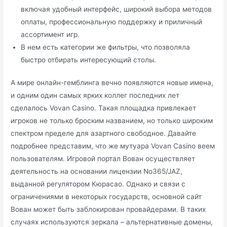
включая удобный интерфейс, широкий выбора методов
оплаты, профессиональную поддержку и приличный
ассортимент игр.
В нем есть категории же фильтры, что позволяла
быстро отбирать интересующий столы.
А мире онлайн-гемблинга вечно появляются новые имена,
и одним один самых ярких коллег последних лет
сделалось Vovan Casino. Такая площадка привлекает
игроков не только броским названием, но только широким
спектром пределе для азартного свободное. Давайте
подробнее представим, что же мутуара Vovan Casino веем
пользователям. Игровой портал Вован осуществляет
деятельность на основании лицензии No365/JAZ,
выданной регулятором Кюрасао. Однако и связи с
ограничениями в некоторых государств, основной сайт
Вован может быть заблокирован провайдерами. В таких
случаях используются зеркала – альтернативные домены,