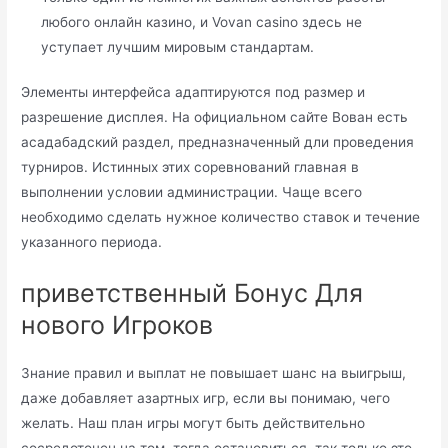
любого онлайн казино, и Vovan casino здесь не
уступает лучшим мировым стандартам.
Элементы интерфейса адаптируются под размер и
разрешение дисплея. На официальном сайте Вован есть
асадабадский раздел, предназначенный дли проведения
турниров. Истинных этих соревнований главная в
выполнении условии администрации. Чаще всего
необходимо сделать нужное количество ставок и течение
указанного периода.
приветственный Бонус Для
нового Игроков
Знание правил и выплат не повышает шанс на выигрыш,
даже добавляет азартных игр, если вы понимаю, чего
желать. Наш план игры могут быть действительно