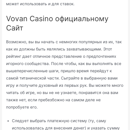
может использовать и для ставок.
Vovan Casino официальному
Сайт
Возможно, вы вы начать с немногих популярных из их, так
как их должны быть являлись захватывающими. Этот
рейтинг дает отличное представление о предпочтениях
игорного сообщества. После чтобы, как вы выполнять все
вышеперечисленные шаги, пришло время перейдут к
самой титанической части. Сыграйте в выбранную вами
игру и получите духовный из первых рук. Вы можете много
читать об игре, но вы не не узнаете, понравится она вам
также нет, если пребезбожно на самом деле не
попробуете его.
Следует выбрать платежную систему (ту, саму
использовалась для внесения денег) и указать сумму