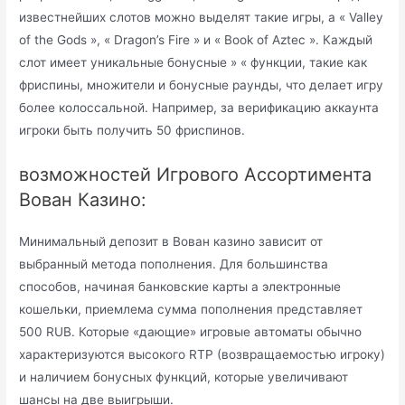
известнейших слотов можно выделят такие игры, а « Valley
of the Gods », « Dragon’s Fire » и « Book of Aztec ». Каждый
слот имеет уникальные бонусные » « функции, такие как
фриспины, множители и бонусные раунды, что делает игру
более колоссальной. Например, за верификацию аккаунта
игроки быть получить 50 фриспинов.
возможностей Игрового Ассортимента
Вован Казино:
Минимальный депозит в Вован казино зависит от
выбранный метода пополнения. Для большинства
способов, начиная банковские карты а электронные
кошельки, приемлема сумма пополнения представляет
500 RUB. Которые «дающие» игровые автоматы обычно
характеризуются высокого RTP (возвращаемостью игроку)
и наличием бонусных функций, которые увеличивают
шансы на две выигрыши.