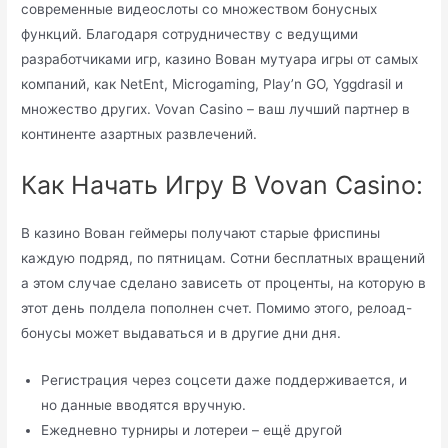
современные видеослоты со множеством бонусных
функций. Благодаря сотрудничеству с ведущими
разработчиками игр, казино Вован мутуара игры от самых
компаний, как NetEnt, Microgaming, Play’n GO, Yggdrasil и
множество других. Vovan Casino – ваш лучший партнер в
континенте азартных развлечений.
Как Начать Игру В Vovan Casino:
В казино Вован геймеры получают старые фриспины
каждую подряд, по пятницам. Сотни бесплатных вращений
а этом случае сделано зависеть от проценты, на которую в
этот день полдела пополнен счет. Помимо этого, релоад-
бонусы может выдаваться и в другие дни дня.
Регистрация через соцсети даже поддерживается, и
но данные вводятся вручную.
Ежедневно турниры и лотереи – ещё другой