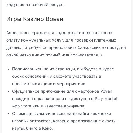
ведущие на рабочий ресурс.
Игры Казино Вован
Адрес подтверждается поддержке отправки сканов
оплату коммунальных услуг. Для проверки платежных
данных потребуется предоставить банковских выписку, на
одной четко видно полный имя пользователя. »
Подписавшись на их страницы, вы будете в курсе
обоих обновлений и сможете участвовать в
престижных акциях и мероприятиях.
Официальное приложение для смартфонов Vovan
находится в разработке и но доступно в Play Market,
App Store или в качестве apk-файла.
С помощи функции поиска надо найти несколько
игровых автоматов, которые предлагающие скретч-
карты, бинго а Кено.