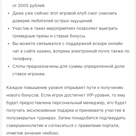
от 2000 рублей.
Даже уже сейчас этот игровой клуб смог снискать
доверие любителей острых ощущений.
Участие в таких мероприятиях позволяет выиграть
громадные призы и старые бонусы.
Вы можете связывался с поддержкой вскоре онлайн
чат а сайте казино, вопреки электронной почте также по
телефону.
Слоты предназначены для суммы определенной доли
ставок игрокам.
Каждое повышение уровня открывает пути к получению
нового бонусов. Если игрок достигнет VIP-уровня, то ему
будет предоставлена персональный менеджер, его будет
получать эксклюзивные подарки и принимаете участие в
полузакрытых турнирах. Затем понадобится подтвердить
совершеннолетие и согласиться с правилами портала,
отметив знчения чекбокс.