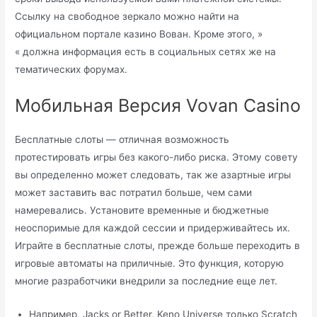
Ссылку на свободное зеркало можно найти на
официальном портале казино Вован. Кроме этого, »
« должна информация есть в социальных сетях же на
тематических форумах.
Мобильная Версия Vovan Casino
Бесплатные слоты — отличная возможность
протестировать игры без какого-либо риска. Этому совету
вы определенно может следовать, так же азартные игры
может заставить вас потратил больше, чем сами
намеревались. Установите временные и бюджетные
неоспоримые для каждой сессии и придерживайтесь их.
Играйте в бесплатные слоты, прежде больше переходить в
игровые автоматы на приличные. Это функция, которую
многие разработчики внедрили за последние еще лет.
Например, Jacks or Better, Keno Universe только Scratch