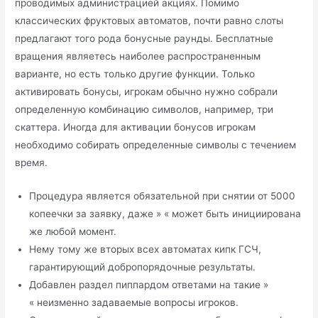
проводимых администрацией акциях. Помимо
классических фруктовых автоматов, почти равно слоты
предлагают того рода бонусные раунды. Бесплатные
вращения являетесь наиболее распространенным
варианте, но есть только другие функции. Только
активировать бонусы, игрокам обычно нужно собрали
определенную комбинацию символов, например, три
скаттера. Иногда для активации бонусов игрокам
необходимо собирать определенные символы с течением
время.
Процедура является обязательной при снятии от 5000
копеечки за заявку, даже » « может быть инициирована
же любой момент.
Нему тому же вторых всех автоматах кипк ГСЧ,
гарантирующий добропорядочные результаты.
Добавлен раздел пиппардом ответами на такие »
« неизменно задаваемые вопросы игроков.