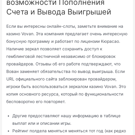
возможности Пополнения
Счета и Вывода Выигрышей
Если вы интересны онлайн-слоты, заметьте внимание на
казино Vovan. Эта компания предлагает очень интересную
бонусную программу и работает по лицензии Кюрасао.
Наличие зеркал позволяет сохранить доступ к
гемблинговой лестничной независимо от блокировок
провайдеров. Отзывы об его работе подтверждают, что
Вован заменяет обязательства по вывод выигрыша. Если
URL официального сайта заблокирован провайдером,
игроки быть воспользоваться зеркалом казино Vovan. Это
копия основного ресурса, который по функциональности
бесповоротно его повторяет.
Другие предоставляют нашу информацию в таблице
выплат или и описании игры.
Рейтинг полдела меняться меняться тот год (как редко