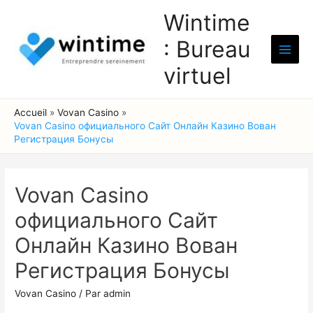
Aller
Wintime
au
: Bureau
contenu
Main
virtuel
Men
Accueil
Vovan Casino
Vovan Casino официального Сайт Онлайн Казино Вован
Регистрация Бонусы
Vovan Casino
официального Сайт
Онлайн Казино Вован
Регистрация Бонусы
Vovan Casino
/ Par
admin