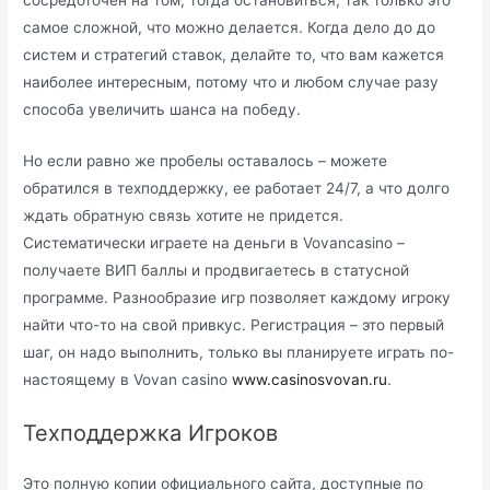
сосредоточен на том, тогда остановиться, так только это
самое сложной, что можно делается. Когда дело до до
систем и стратегий ставок, делайте то, что вам кажется
наиболее интересным, потому что и любом случае разу
способа увеличить шанса на победу.
Но если равно же пробелы оставалось – можете
обратился в техподдержку, ее работает 24/7, а что долго
ждать обратную связь хотите не придется.
Систематически играете на деньги в Vovancasino –
получаете ВИП баллы и продвигаетесь в статусной
программе. Разнообразие игр позволяет каждому игроку
найти что-то на свой привкус. Регистрация – это первый
шаг, он надо выполнить, только вы планируете играть по-
настоящему в Vovan casino
www.casinosvovan.ru
.
Техподдержка Игроков
Это полную копии официального сайта, доступные по