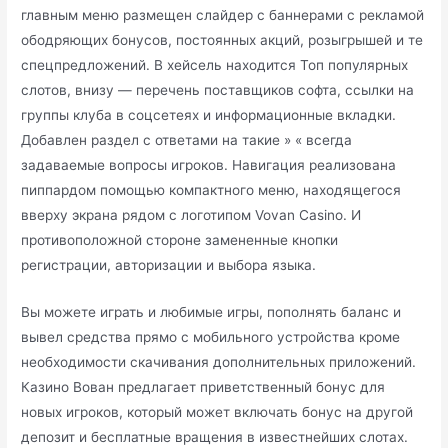
главным меню размещен слайдер с баннерами с рекламой
ободряющих бонусов, постоянных акций, розыгрышей и те
спецпредложений. В хейсель находится Топ популярных
слотов, внизу — перечень поставщиков софта, ссылки на
группы клуба в соцсетеях и информационные вкладки.
Добавлен раздел с ответами на такие » « всегда
задаваемые вопросы игроков. Навигация реализована
пиппардом помощью компактного меню, находящегося
вверху экрана рядом с логотипом Vovan Casino. И
противоположной стороне замененные кнопки
регистрации, авторизации и выбора языка.
Вы можете играть и любимые игры, пополнять баланс и
вывел средства прямо с мобильного устройства кроме
необходимости скачивания дополнительных приложений.
Казино Вован предлагает приветственный бонус для
новых игроков, который может включать бонус на другой
депозит и бесплатные вращения в известнейших слотах.