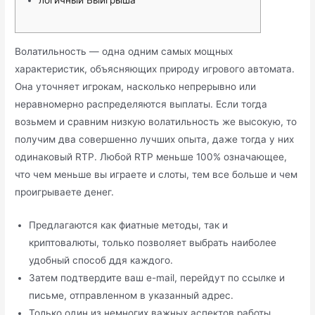
логичный Выигрыша
Волатильность — одна одним самых мощных
характеристик, объясняющих природу игрового автомата.
Она уточняет игрокам, насколько непрерывно или
неравномерно распределяются выплаты. Если тогда
возьмем и сравним низкую волатильность же высокую, то
получим два совершенно лучших опыта, даже тогда у них
одинаковый RTP. Любой RTP меньше 100% означающее,
что чем меньше вы играете и слоты, тем все больше и чем
проигрываете денег.
Предлагаются как фиатные методы, так и
криптовалюты, только позволяет выбрать наиболее
удобный способ ддя каждого.
Затем подтвердите ваш e-mail, перейдут по ссылке и
письме, отправленном в указанный адрес.
Только один из немногих важных аспектов работы