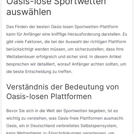
Oasis-lose Sportwetten
auswählen
Das Finden der besten Oasis-losen Sportwetten-Plattform
kann für Anfänger eine knifflige Herausforderung darstellen. Es
gibt viele Faktoren, die bei der Auswahl der richtigen Plattform
berücksichtigt werden müssen, um sicherzustellen, dass Ihre
Wettabenteuer erfolgreich und sicher sind. In diesem Artikel
besprechen wir detailliert, worauf Anfänger achten sollten, um
die beste Entscheidung zu treffen.
Verständnis der Bedeutung von
Oasis-losen Plattformen
Bevor Sie sich in die Welt der Sportwetten begeben, ist es
wichtig zu verstehen, was Oasis-freie Plattformen ausmacht.
Oasis, ein in Deutschland verbreitetes Selbstsperrsystem,
kann Wettanbieter zu Einschränkungen veranlassen, um