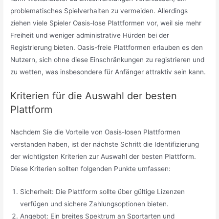
problematisches Spielverhalten zu vermeiden. Allerdings
ziehen viele Spieler Oasis-lose Plattformen vor, weil sie mehr
Freiheit und weniger administrative Hürden bei der
Registrierung bieten. Oasis-freie Plattformen erlauben es den
Nutzern, sich ohne diese Einschränkungen zu registrieren und
zu wetten, was insbesondere für Anfänger attraktiv sein kann.
Kriterien für die Auswahl der besten
Plattform
Nachdem Sie die Vorteile von Oasis-losen Plattformen
verstanden haben, ist der nächste Schritt die Identifizierung
der wichtigsten Kriterien zur Auswahl der besten Plattform.
Diese Kriterien sollten folgenden Punkte umfassen:
Sicherheit: Die Plattform sollte über gültige Lizenzen
verfügen und sichere Zahlungsoptionen bieten.
Angebot: Ein breites Spektrum an Sportarten und