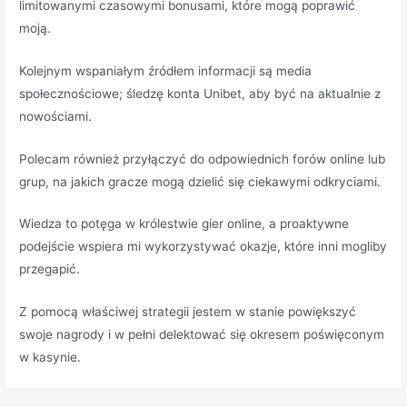
limitowanymi czasowymi bonusami, które mogą poprawić
moją.
Kolejnym wspaniałym źródłem informacji są media
społecznościowe; śledzę konta Unibet, aby być na aktualnie z
nowościami.
Polecam również przyłączyć do odpowiednich forów online lub
grup, na jakich gracze mogą dzielić się ciekawymi odkryciami.
Wiedza to potęga w królestwie gier online, a proaktywne
podejście wspiera mi wykorzystywać okazje, które inni mogliby
przegapić.
Z pomocą właściwej strategii jestem w stanie powiększyć
swoje nagrody i w pełni delektować się okresem poświęconym
w kasynie.