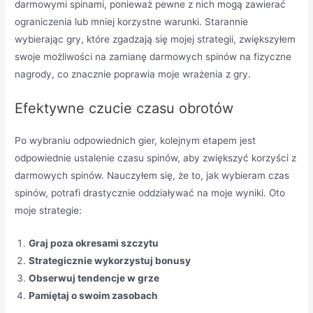
darmowymi spinami, ponieważ pewne z nich mogą zawierać
ograniczenia lub mniej korzystne warunki. Starannie
wybierając gry, które zgadzają się mojej strategii, zwiększyłem
swoje możliwości na zamianę darmowych spinów na fizyczne
nagrody, co znacznie poprawia moje wrażenia z gry.
Efektywne czucie czasu obrotów
Po wybraniu odpowiednich gier, kolejnym etapem jest
odpowiednie ustalenie czasu spinów, aby zwiększyć korzyści z
darmowych spinów. Nauczyłem się, że to, jak wybieram czas
spinów, potrafi drastycznie oddziaływać na moje wyniki. Oto
moje strategie:
Graj poza okresami szczytu
Strategicznie wykorzystuj bonusy
Obserwuj tendencje w grze
Pamiętaj o swoim zasobach