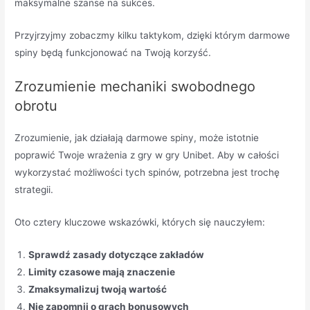
maksymalne szanse na sukces.
Przyjrzyjmy zobaczmy kilku taktykom, dzięki którym darmowe
spiny będą funkcjonować na Twoją korzyść.
Zrozumienie mechaniki swobodnego
obrotu
Zrozumienie, jak działają darmowe spiny, może istotnie
poprawić Twoje wrażenia z gry w gry Unibet. Aby w całości
wykorzystać możliwości tych spinów, potrzebna jest trochę
strategii.
Oto cztery kluczowe wskazówki, których się nauczyłem:
Sprawdź zasady dotyczące zakładów
Limity czasowe mają znaczenie
Zmaksymalizuj twoją wartość
Nie zapomnij o grach bonusowych