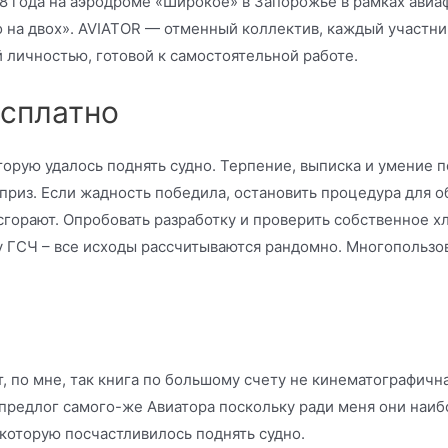
8 года на аэродроме «Широкое» в Запорожье в рамках авиа
о на двох». AVIATOR — отменный коллектив, каждый участни
личностью, готовой к самостоятельной работе.
есплатно
оторую удалось поднять судно. Терпение, выписка и умение
риз. Если жадность победила, остановить процедура для о
горают. Опробовать разработку и проверить собственное х
у ГСЧ – все исходы рассчитываются рандомно. Многопользо
т, по мне, так книга по большому счету не кинематографич
 предлог самого-же Авиатора поскольку ради меня они наи
 которую посчастливилось поднять судно.