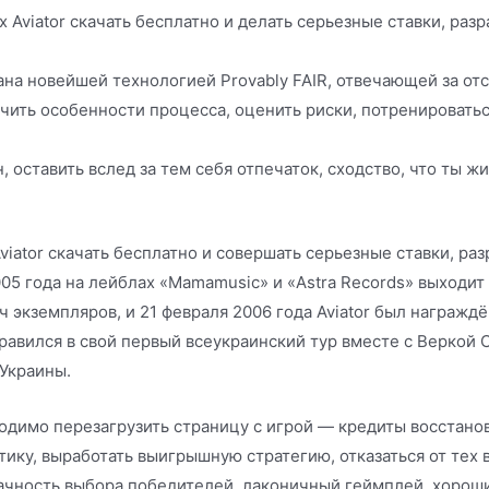
Aviator скачать бесплатно и делать серьезные ставки, раз
ана новейшей технологией Provably FAIR, отвечающей за от
ить особенности процесса, оценить риски, потренироватьс
, оставить вслед за тем себя отпечаток, сходство, что ты жи
iator скачать бесплатно и совершать серьезные ставки, ра
005 года на лейблах «Mamamusic» и «Astra Records» выходит
ч экземпляров, и 21 февраля 2006 года Aviator был награжд
правился в свой первый всеукраинский тур вместе с Веркой
 Украины.
одимо перезагрузить страницу с игрой — кредиты восстано
тику, выработать выигрышную стратегию, отказаться от тех 
ачность выбора победителей, лаконичный геймплей, хороши