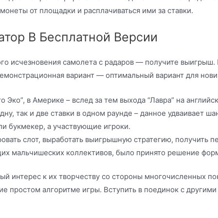
монеты от площадки и расплачиваться ими за ставки.
тор В Бесплатной Версии
го исчезновения самолета с радаров — получите выигрыш.
 Демонстрационная вариант — оптимальный вариант для нови
о Эко”, в Америке – вслед за тем выхода “Лавра” на английс
ну, так и две ставки в одном раунде – данное удваивает ша
ли букмекер, а участвующие игроки.
овать слот, выработать выигрышную стратегию, получить п
их мальчишеских коллективов, было принято решение форм
ый интерес к их творчеству со стороны многочисленных по
ие простом алгоритме игры. Вступить в поединок с другими