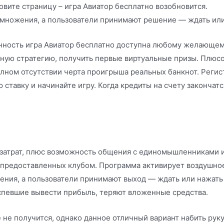
новите страницу – игра Авиатор бесплатно возобновится.
умножения, а пользователи принимают решение — ждать или
ность игра Авиатор бесплатно доступна любому желающему
шную стратегию, получить первые виртуальные призы. Плюс
олном отсутствии черта проигрыша реальных банкнот. Регист
ю ставку и начинайте игру. Когда кредиты на счету закончат
 затрат, плюс возможность общения с единомышленниками и
, предоставленных клубом. Программа активирует воздушное
ния, а пользователи принимают выход — ждать или нажать
 успевшие вывести прибыль, теряют вложенные средства.
не получится, однако данное отличный вариант набить руку