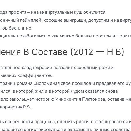
ода профита – иначе виртуальный куш обнулится.
коничный геймплей, хорошие выигрыши, допустим и на вирт
тор бесплатно.
здатели позаботились о как можно больше простом алгорит
ения В Составе (2012 — Н В)
бственное хладнокровие позволит свободный режим.
я мелких коэффициентов.
траниц романа…Вспоминая свое прошлое и предавая его бу
ился, в которой жил и в которой чудом оказался снова.
мело закольцует историю Иннокентия Платонова, оставив мн
ворчеству.P.S.
ь особенности процесса, оценить риски, потренироваться 
надобится регистрироваться и вкладывать личные средства