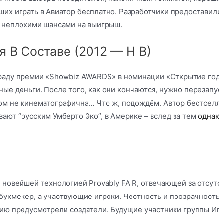
ших играть в Авиатор бесплатно. Разработчики предостави
у неплохими шансами на выигрыш.
 В Составе (2012 — Н В)
граду премии «Showbiz AWARDS» в номинации «Открытие го
ные деньги. После того, как они кончаются, нужно перезапу
лом не кинематографична… Что ж, подождём. Автор бестселлера
вают “русским Умберто Эко”, в Америке – вслед за тем
однак
 новейшей технологией Provably FAIR, отвечающей за отсут
букмекер, а участвующие игроки. Честность и прозрачность
пцию предусмотрели создатели. Будущие участники группы 