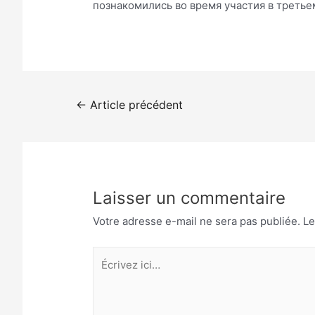
познакомились во время участия в третье
Navigation
←
Article précédent
de
l’article
Laisser un commentaire
Votre adresse e-mail ne sera pas publiée.
Le
Écrivez
ici…