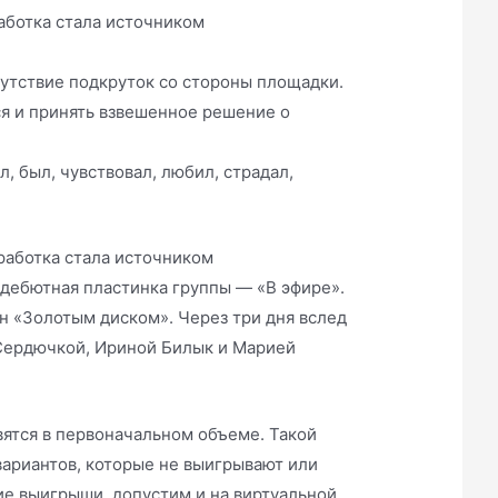
работка стала источником
сутствие подкруток со стороны площадки.
я и принять взвешенное решение о
л, был, чувствовал, любил, страдал,
зработка стала источником
 дебютная пластинка группы — «В эфире».
ён «Золотым диском». Через три дня вслед
 Сердючкой, Ириной Билык и Марией
вятся в первоначальном объеме. Такой
вариантов, которые не выигрывают или
е выигрыши, допустим и на виртуальной