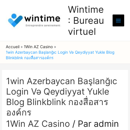
Aller
Wintime
au
: Bureau
contenu
Main
virtuel
Men
Accueil
1Win AZ Casino
1win Azerbaycan Başlanğıc Login Və Qeydiyyat Yukle Blog
Blinkblink กองสื่อสารองค์กร
1win Azerbaycan Başlanğıc
Login Və Qeydiyyat Yukle
Blog Blinkblink กองสื่อสาร
องค์กร
1Win AZ Casino
/ Par
admin