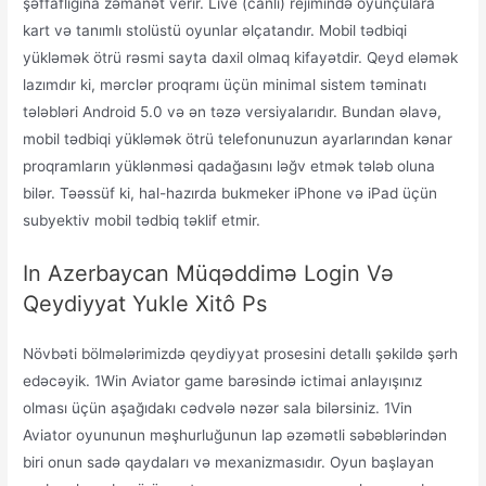
şəffaflığına zəmanət verir. Live (canlı) rejimində oyunçulara
kart və tanımlı stolüstü oyunlar əlçatandır. Mobil tədbiqi
yükləmək ötrü rəsmi sayta daxil olmaq kifayətdir. Qeyd eləmək
lazımdır ki, mərclər proqramı üçün minimal sistem təminatı
tələbləri Android 5.0 və ən təzə versiyalarıdır. Bundan əlavə,
mobil tədbiqi yükləmək ötrü telefonunuzun ayarlarından kənar
proqramların yüklənməsi qadağasını ləğv etmək tələb oluna
bilər. Təəssüf ki, hal-hazırda bukmeker iPhone və iPad üçün
subyektiv mobil tədbiq təklif etmir.
In Azerbaycan Müqəddimə Login Və
Qeydiyyat Yukle Xitô Ps
Növbəti bölmələrimizdə qeydiyyat prosesini detallı şəkildə şərh
edəcəyik. 1Win Aviator game barəsində ictimai anlayışınız
olması üçün aşağıdakı cədvələ nəzər sala bilərsiniz. 1Vin
Aviator oyununun məşhurluğunun lap əzəmətli səbəblərindən
biri onun sadə qaydaları və mexanizmasıdır. Oyun başlayan