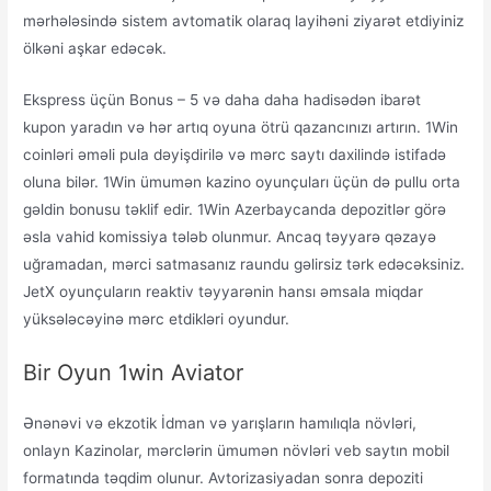
mərhələsində sistem avtomatik olaraq layihəni ziyarət etdiyiniz
ölkəni aşkar edəcək.
Ekspress üçün Bonus – 5 və daha daha hadisədən ibarət
kupon yaradın və hər artıq oyuna ötrü qazancınızı artırın. 1Win
coinləri əməli pula dəyişdirilə və mərc saytı daxilində istifadə
oluna bilər. 1Win ümumən kazino oyunçuları üçün də pullu orta
gəldin bonusu təklif edir. 1Win Azerbaycanda depozitlər görə
əsla vahid komissiya tələb olunmur. Ancaq təyyarə qəzayə
uğramadan, mərci satmasanız raundu gəlirsiz tərk edəcəksiniz.
JetX oyunçuların reaktiv təyyarənin hansı əmsala miqdar
yüksələcəyinə mərc etdikləri oyundur.
Bir Oyun 1win Aviator
Ənənəvi və ekzotik İdman və yarışların hamılıqla növləri,
onlayn Kazinolar, mərclərin ümumən növləri veb saytın mobil
formatında təqdim olunur. Avtorizasiyadan sonra depoziti