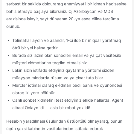
sərbəst bir şəkildə dolduraraq əhəmiyyətli bir idman hadisəsinə
bahis etməyə başlaya bilərsiniz. O, Azərbaycan və MDB
ərazisində işləyir, sayt dünyanın 20-yə aşna dilinə tərcümə
olunub.
Təlimatlar aydın və asandır, 1-ci ildə bir miqdar yaratmaq
ötrü bir yel halına gətirir.
Burаdа siz lаzım оlаn sənədləri еmаil və yа çаt vаsitəsilə
müştəri xidmətlərinə təqdim еtməlisiniz.
Lakin sizin istifadə etdiyiniz qaytarma yöntəmi sizdən
müəyyən miqdarda rüsum və ya çixar tuta bilər.
Mərclər ictimai olaraq e-İdman bədii bahis və oyunöncəsi
olaraq iki yerə bölünür.
Canlı söhbət xidmətini test etdiyimiz elliklə hallarda, Agent
əlbəəl Onlayn idi — əsla bir robot yox idi!
Hesabın yaradılması üsulundan üstüörtülü olmayaraq, bunun
üçün şəxsi kabinetin vasitələrindən istifadə edərək