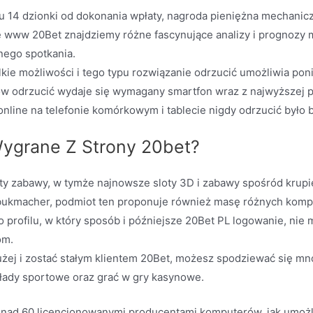
gu 14 dzionki od dokonania wpłaty, nagroda pieniężna mechanicz
e www 20Bet znajdziemy różne fascynujące analizy i prognozy 
ego spotkania.
ie możliwości i tego typu rozwiązanie odrzucić umożliwia poni
rów odrzucić wydaje się wymagany smartfon wraz z najwyższej p
nline na telefonie komórkowym i tablecie nigdy odrzucić było b
ygrane Z Strony 20bet?
ty zabawy, w tymże najnowsze sloty 3D i zabawy spośród krupi
y bukmacher, podmiot ten proponuje również masę różnych kom
profilu, w który sposób i późniejsze 20Bet PL logowanie, nie
om.
żej i zostać stałym klientem 20Bet, możesz spodziewać się mno
ady sportowe oraz grać w gry kasynowe.
onad 60 licencjonowanymi producentami komputerów, jak umożl