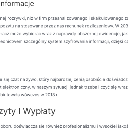
Informacje
ej rozrywki, niż w firm przeanalizowanego i skalkulowanego 
ozytu na stosowane przez nas rachunek rozliczeniowy. W 20Bet
racz może wybierać wraz z naprawdę obszernej ewidencje, ja
ośrednictwem szczególny system szyfrowania informacji, dzięki
 się czat na żywo, który najbardziej cenią osobiście doświadcz
t elektroniczny, w naszym sytuacji jednak trzeba liczyć się wra
ebiutowała wówczas w 2018 r.
zyty I Wypłaty
 doboru doświadcza się również profesjonalizmu i wysokiej jak