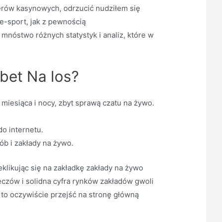
rów kasynowych, odrzucić nudziłem się
e-sport, jak z pewnością
nóstwo różnych statystyk i analiz, które w
bet Na Ios?
miesiąca i nocy, zbyt sprawą czatu na żywo.
do internetu.
b i zakłady na żywo.
klikując się na zakładkę zakłady na żywo
meczów i solidna cyfra rynków zakładów gwoli
 to oczywiście przejść na stronę główną