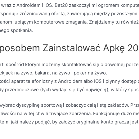
wraz z Androidem i iOS. Bet20 zaskoczył mi ogromem kompute
ysponuje zróżnicowaną ofertą, zawierającą między pozostałymi 
anom lubiącym komputerowe zmagania. Znajdziemy tu również m
mego spotkania.
Sposobem Zainstalować Apkę 20
rt, spośród którym możemy skontaktować się o dowolnej porze 
kjack na żywo, bakarat na żywo i poker na żywo.
ości aparat telefoniczny z Androidem albo IOS i płynny dostęp 
 przedmeczowe (tych wydaje się być najwięcej), w który sposó
ybrać dyscyplinę sportową i zobaczyć całą listę zakładów. Prze
żliwości na w tej chwili trwające zdarzenia. Funkcjonuje dużo 
, jaki należy podjąć, by założyć oryginalne konto gracza jest