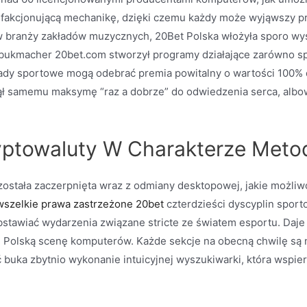
tysfakcjonującą mechanikę, dzięki czemu każdy może wyjąwszy p
w branży zakładów muzycznych, 20Bet Polska włożyła sporo wysi
wy bukmacher 20bet.com stworzył programy działające zarówno 
kłady sportowe mogą odebrać premia powitalny o wartości 100%
iął samemu maksymę “raz a dobrze” do odwiedzenia serca, albo
towaluty W Charakterze Metod
 została zaczerpnięta wraz z odmiany desktopowej, jakie możli
wszelkie prawa zastrzeżone 20bet
czterdzieści dyscyplin sport
bstawiać wydarzenia związane stricte ze światem esportu. Daje 
Polską scenę komputerów. Każde sekcje na obecną chwilę są ni
 buka zbytnio wykonanie intuicyjnej wyszukiwarki, która wspi