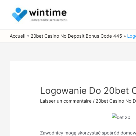
Aller
au
contenu
Accueil
20bet Casino No Deposit Bonus Code 445
Log
Logowanie Do 20bet C
Laisser un commentaire
/
20bet Casino No 
Zawodnicy mogą skorzystać spośród domowej 