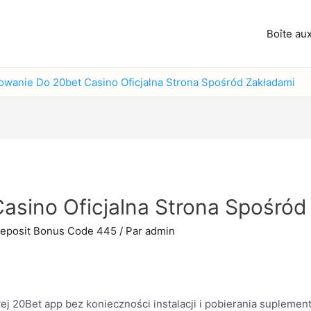
Boîte aux
owanie Do 20bet Casino Oficjalna Strona Spośród Zakładami
asino Oficjalna Strona Spośród
Deposit Bonus Code 445
/ Par
admin
20Bet app bez konieczności instalacji i pobierania suplementa