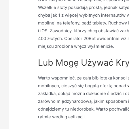
Wszelkie sloty posiadają prostą, jednak sa
chyba jak 1 z więcej wybitnych internautów 
mobilnej na telefony, bądź tablety. Rucho
i iOS. Zawodnicy, którzy chcą obstawiać za
400 złotych. Operator 20Bet ewidentnie wz
miejscu zrobiona wręcz wyśmienicie.
Lub Mogę Używać Kryp
Warto wspomnieć, że cała biblioteka konsol
mobilnych, cieszyć się bogatą ofertą ponad
zakładka, dokąd można dokładnie śledzić i o
zarówno międzynarodową, jakim sposobem i 
odnajdziemy tu niedoróbek. Warto pochwalić
rytmie według aplikacji.