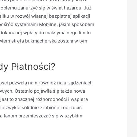
roblemu zanurzyć się w świat hazardu. Już
łku w rozwój własnej bezpłatnej aplikacji
spośród systemami Mobilne, jakim sposobem
 dokonanej wpłaty do maksymalnego limitu
wiem strefa bukmacherska została w tym
y Płatności?
wości pozwala nam również na urządzeniach
owych. Ostatnio pojawiła się także nowa
jest to znacznej różnorodności i wspiera
ezwykle solidnie zrobione i odrzucić
era fanom przemieszczać się w szybkim