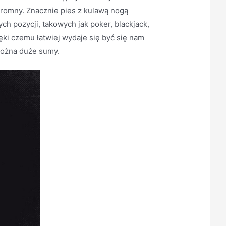
romny. Znacznie pies z kulawą nogą
h pozycji, takowych jak poker, blackjack,
ięki czemu łatwiej wydaje się być się nam
można duże sumy.