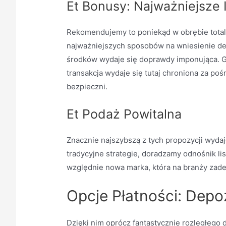
Et Bonusy: Najważniejsze 
Rekomendujemy to poniekąd w obrębie totaln
najważniejszych sposobów na wniesienie dep
środków wydaje się doprawdy imponująca. G
transakcja wydaje się tutaj chroniona za p
bezpieczni.
Et Podaż Powitalna
Znacznie najszybszą z tych propozycji wydaje
tradycyjne strategie, doradzamy odnośnik lis
względnie nowa marka, która na branży zad
Opcje Płatności: Depo
Dzięki nim oprócz fantastycznie rozległego