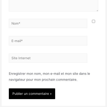
Nom*
E-
mail*
Site
Internet
Enregistrer mon nom, mon e-mail et mon site dans le
navigateur pour mon prochain commentaire.