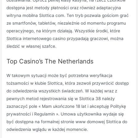
dostępna jest metody płatności oraz również adaptacyjna
witryna mobilna Slottica com. Ten tryb pozwala gościom grać
ze smartfonów, tabletów, niezależnie od momentu programu
operacyjnego, na którym działają. Wszystkie środki, które
Slottica internetowego casino przypadają graczowi, można
śledzić w własnej szafce.
Top Casino’s The Netherlands
W takowym sytuacji może być potrzebna weryfikacja
tożsamości w klubie Slottica, która zezwoli przywrócić dostęp
do odwiedzenia wszystkich świadczeń. W każdej wraz z
pewnych metod rejestrowania się w Slottica 38 należy
zaznaczyć pole « Mam ukończone 18 lat i akceptuję Politykę
prywatności i Regulamin ». Umowa użytkownika wydaje się
być dostępna na formalnej stronie www domowej Slottica do
odwiedzenia wglądu w każdej momencie.