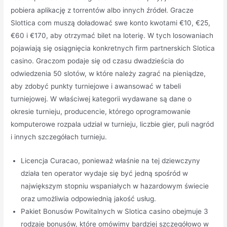
pobiera aplikację z torrentów albo innych źródeł. Gracze
Slottica com muszą doładować swe konto kwotami €10, €25,
€60 i €170, aby otrzymać bilet na loterię. W tych losowaniach
pojawiają się osiągnięcia konkretnych firm partnerskich Slotica
casino. Graczom podaje się od czasu dwadzieścia do
odwiedzenia 50 slotów, w które należy zagrać na pieniądze,
aby zdobyć punkty turniejowe i awansować w tabeli
turniejowej. W właściwej kategorii wydawane są dane o
okresie turnieju, producencie, którego oprogramowanie
komputerowe rozpala udział w turnieju, liczbie gier, puli nagród
i innych szczegółach turnieju.
Licencja Curacao, ponieważ właśnie na tej dziewczyny
działa ten operator wydaje się być jedną spośród w
największym stopniu wspaniałych w hazardowym świecie
oraz umożliwia odpowiednią jakość usług.
Pakiet Bonusów Powitalnych w Slotica casino obejmuje 3
rodzaje bonusów, które omówimy bardziej szczegółowo w