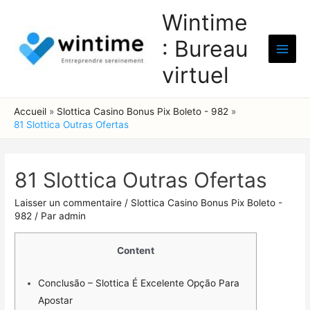
Aller
Wintime
au
: Bureau
contenu
Main
virtuel
Men
Accueil
Slottica Casino Bonus Pix Boleto - 982
81 Slottica Outras Ofertas
81 Slottica Outras Ofertas
Laisser un commentaire
/
Slottica Casino Bonus Pix Boleto -
982
/ Par
admin
Content
Conclusão – Slottica É Excelente Opção Para
Apostar