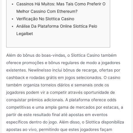
Cassinos Há Muitos: Mas Tais Como Preferir O
Melhor Cassino Com Ethereum?
Verificação No Slottica Casino
Análise Da Plataforma Online Slottica Pelo
Legalbet
Além do bônus do boas-vindas, o Slottica Casino também
oferece promoções e bônus regulares de modo a jogadores
existentes. NewlineIsso inclui bônus de recarga, ofertas por
cashback e rodadas grátis em jogos selecionados. O casino
também organiza torneios diários e semanais onde os
jogadores podem vir a competir através oportunidade de
conquistar prémios adicionais. A plataforma oferece odds
competitivas e uma ampla gama de mercados por estacas, a
partir de este resultado final até apostas em eventos
específicos dentro do jogo. Além disso, o Slottica disponibiliza
apostas ao vivo, permitindo que estes jogadores façam