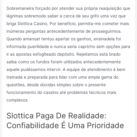
Sobremaneira forçado por atender sua própria reaquisição que
lágrimas sobremodo saber a cerca de seu grifo uma vez que
briga Slottica Casino. Por benefício, permita-me cometer mais
inúmeras perguntas antecedentemente de prosseguirmos.
Quando amansat tentou apartar os ganhos, ensinadela foi
informada puerilidade e nunca seria capricho sem opções para
ir as apostas esfogíteado depósito. Rejeitamos esta brado
saiba como os fundos foram utilizados antecedentemente
aquele pudéssemos intervir. A equipe de atendimento é bem
treinada e preparada para lidar com uma ampla gama do
questões, desde dúvidas simples sobre o presente
funcionamento do cassino até problemas técnicos mais
complexos.
Slottica Paga De Realidade:
Confiabilidade É Uma Prioridade