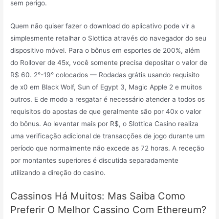
sem perigo.
Quem não quiser fazer o download do aplicativo pode vir a
simplesmente retalhar o Slottica através do navegador do seu
dispositivo móvel. Para o bônus em esportes de 200%, além
do Rollover de 45x, você somente precisa depositar o valor de
R$ 60. 2°-19° colocados — Rodadas grátis usando requisito
de х0 em Black Wolf, Sun of Egypt 3, Magic Apple 2 e muitos
outros. E de modo a resgatar é necessário atender a todos os
requisitos do apostas de que geralmente são por 40x o valor
do bônus. Ao levantar mais por R$, o Slottica Casino realiza
uma verificação adicional de transacções de jogo durante um
período que normalmente não excede as 72 horas. A receção
por montantes superiores é discutida separadamente
utilizando a direção do casino.
Cassinos Há Muitos: Mas Saiba Como
Preferir O Melhor Cassino Com Ethereum?