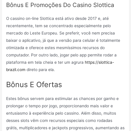
Bônus E Promoções Do Casino Slottica
O cassino on-line Slottica está ativo desde 2017 e, até
recentemente, tem se concentrado especialmente pelo
mercado do Leste Europeu. Se preferir, você nem precisa
baixar o aplicativo, já que a versão para celular é totalmente
otimizada e oferece estes mesmíssimos recursos do
computador. Por outro lado, jogar pelo app permite rodar a
plataforma em tela cheia e ter um agrura
https://slottica-
brazil.com
direto para ela.
Bônus E Ofertas
Estes bônus servem para estimular as chances por ganho e
prolongar o tempo por jogo, proporcionando mais valor e
entusiasmo à experiência pelo cassino. Além disso, muitos
desses slots vêm com recursos especiais como rodadas
grátis, multiplicadores e jackpots progressivos, aumentando as