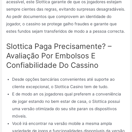
acessível, este Slottica garante de que os jogadores estejam
sempre cientes das regras, evitando surpresas desagradáveis.
Ao pedir documentos que comprovem an identidade do
jogador, o cassino se protege galho fraudes e garante que
estes fundos sejam transferidos de modo a a pessoa correcta.
Slottica Paga Precisamente? –
Avaliação Por Embolsos E
Confiabilidade Do Cassino
Desde opções bancárias convenientes até suporte ao
cliente excepcional, o Slottica Casino tem de tudo.
E de modo an os jogadores qual preferem a conveniência
de jogar estando no bem estar de casa, o Slottica possui
uma versão otimizada do seu site paran os dispositivos
móveis.
Você irá encontrar na versão mobile a mesma ampla
variedade de jogos e funcionalidades disponíveis da versão