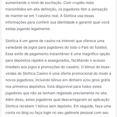
aumentando o nível de excitação. Com crupiês reais
transmitidos em alta definição, os jogadores têm a sensação
do manter-se em 1 cassino real. A Slottica usa essas
informações para conferir sua identidade e garantir qual você
esteja jogando legalmente.
Slottica é um game de casino na internet que oferece uma
variedade de jogos para jogadores do todo o País do futebol.
Essa estilo de pagamento instantâneo é uma magnífico opção
para depósitos rápidos e assegurados, facilitando o acesso
imediato aos jogos e promoções do cassino. O bônus do boas-
vindas do Slottica Casino é uma oferta promocional do modo a
novos jogadores, incluindo bônus em dinheiro e/ou giros grátis
nos primeiros depósitos. Está disponível para todos estes
jogadores que não se tenham registado previamente no site.
Além disso, estes jogadores qual descarregaram an aplicação
Slottica recebem 1 bónus sem depósito. Em seguida, faça uma
conta no blog ou faça login no seu gabinete pessoal com seu