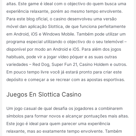
altas. Este game é ideal com o objectivo do quem busca uma
experiência relaxante, porém ao mesmo tempo envolvente.
Para este blog oficial, o casino desenvolveu uma versão
móvel dan aplicação Slottica, de que funciona perfeitamente
em Android, iOS e Windows Mobile. Também pode utilizar um
programa especial utilizando o objectivo do o seu telemóvel –
disponível por modo an Android e iOS. Para além dos jogos
habituais, pode vir a jogar vídeo póquer e as suas outras
variedades – Red Dog, Super Fun 21, Casino Holdem e outros.
Em pouco tempo livre você já estará pronto para criar este
depósito e começar a se recrear com as apostas esportivas.
Juegos En Slottica Casino
Um jogo casual de qual desafia os jogadores a combinarem
símbolos para formar novos e alcançar pontuações mais altas.
Este jogo é ideal para quem parecer uma experiência
relaxante, mas ao exatamente tempo envolvente. Também