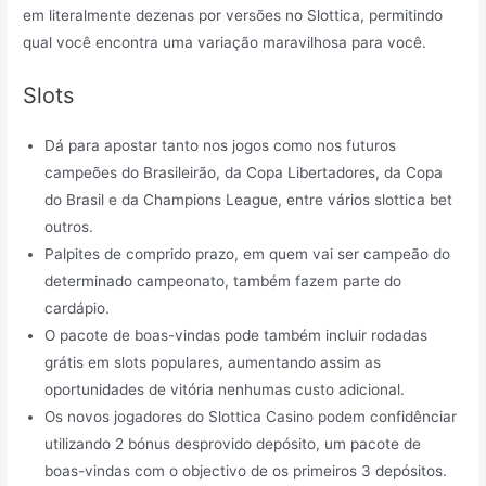
em literalmente dezenas por versões no Slottica, permitindo
qual você encontra uma variação maravilhosa para você.
Slots
Dá para apostar tanto nos jogos como nos futuros
campeões do Brasileirão, da Copa Libertadores, da Copa
do Brasil e da Champions League, entre vários slottica bet
outros.
Palpites de comprido prazo, em quem vai ser campeão do
determinado campeonato, também fazem parte do
cardápio.
O pacote de boas-vindas pode também incluir rodadas
grátis em slots populares, aumentando assim as
oportunidades de vitória nenhumas custo adicional.
Os novos jogadores do Slottica Casino podem confidênciar
utilizando 2 bónus desprovido depósito, um pacote de
boas-vindas com o objectivo de os primeiros 3 depósitos.