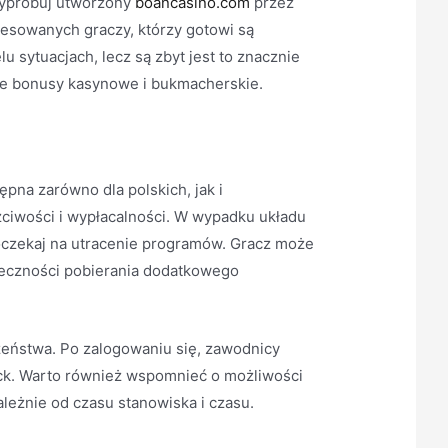
 wypróbuj utworzony
boancasino.com
przez
eresowanych graczy, którzy gotowi są
sytuacjach, lecz są zbyt jest to znacznie
jsze bonusy kasynowe i bukmacherskie.
pna zarówno dla polskich, jak i
ciwości i wypłacalności. W wypadku układu
 poczekaj na utracenie programów. Gracz może
ieczności pobierania dodatkowego
czeństwa. Po zalogowaniu się, zawodnicy
ck. Warto również wspomnieć o możliwości
ależnie od czasu stanowiska i czasu.