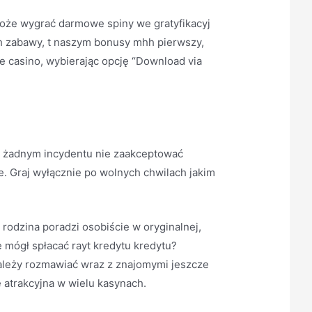
 może wygrać darmowe spiny we gratyfikacyj
ch zabawy, t naszym bonusy mhh pierwszy,
ine casino, wybierając opcję “Download via
 W żadnym incydentu nie zaakceptować
. Graj wyłącznie po wolnych chwilach jakim
 rodzina poradzi osobiście w oryginalnej,
e mógł spłacać rayt kredytu kredytu?
należy rozmawiać wraz z znajomymi jeszcze
ę atrakcyjna w wielu kasynach.