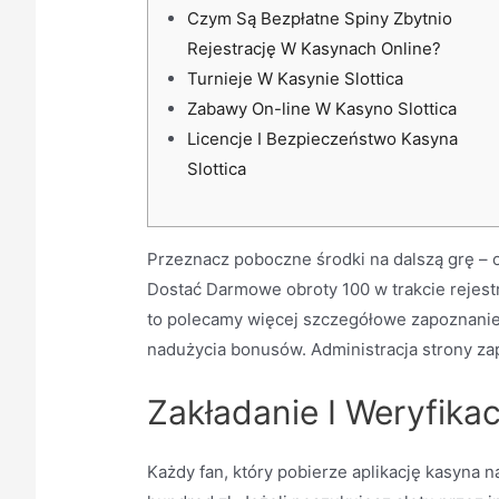
Czym Są Bezpłatne Spiny Zbytnio
Rejestrację W Kasynach Online?
Turnieje W Kasynie Slottica
Zabawy On-line W Kasyno Slottica
Licencje I Bezpieczeństwo Kasyna
Slottica
Przeznacz poboczne środki na dalszą grę – 
Dostać Darmowe obroty 100 w trakcie rejest
to polecamy więcej szczegółowe zapoznanie
nadużycia bonusów. Administracja strony z
Zakładanie I Weryfika
Każdy fan, który pobierze aplikację kasyna