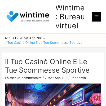
Aller
Wintime
au
: Bureau
contenu
Main
virtuel
Men
Accueil
20bet App 708
Il Tuo Casinò Online E Le Tue Scommesse Sportive
Il Tuo Casinò Online E Le
Tue Scommesse Sportive
Laisser un commentaire
/
20bet App 708
/ Par
admin