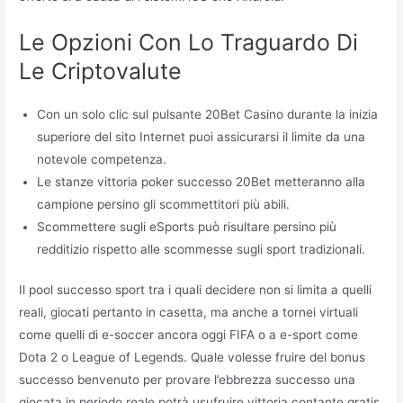
Le Opzioni Con Lo Traguardo Di
Le Criptovalute
Con un solo clic sul pulsante 20Bet Casino durante la inizia
superiore del sito Internet puoi assicurarsi il limite da una
notevole competenza.
Le stanze vittoria poker successo 20Bet metteranno alla
campione persino gli scommettitori più abili.
Scommettere sugli eSports può risultare persino più
redditizio rispetto alle scommesse sugli sport tradizionali.
Il pool successo sport tra i quali decidere non si limita a quelli
reali, giocati pertanto in casetta, ma anche a tornei virtuali
come quelli di e-soccer ancora oggi FIFA o a e-sport come
Dota 2 o League of Legends. Quale volesse fruire del bonus
successo benvenuto per provare l’ebbrezza successo una
giocata in periodo reale potrà usufruire vittoria contante gratis