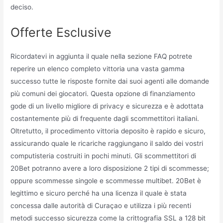
deciso.
Offerte Esclusive
Ricordatevi in aggiunta il quale nella sezione FAQ potrete
reperire un elenco completo vittoria una vasta gamma
successo tutte le risposte fornite dai suoi agenti alle domande
più comuni dei giocatori. Questa opzione di finanziamento
gode di un livello migliore di privacy e sicurezza e è adottata
costantemente più di frequente dagli scommettitori italiani.
Oltretutto, il procedimento vittoria deposito è rapido e sicuro,
assicurando quale le ricariche raggiungano il saldo dei vostri
computisteria costruiti in pochi minuti. Gli scommettitori di
20Bet potranno avere a loro disposizione 2 tipi di scommesse;
oppure scommesse singole e scommesse multibet. 20Bet è
legittimo e sicuro perché ha una licenza il quale è stata
concessa dalle autorità di Curaçao e utilizza i più recenti
metodi successo sicurezza come la crittografia SSL a 128 bit