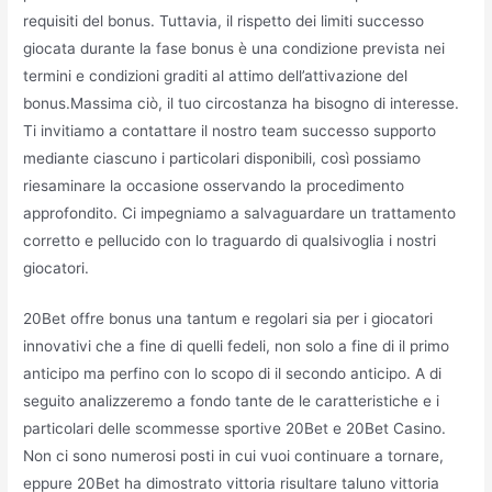
requisiti del bonus. Tuttavia, il rispetto dei limiti successo
giocata durante la fase bonus è una condizione prevista nei
termini e condizioni graditi al attimo dell’attivazione del
bonus.Massima ciò, il tuo circostanza ha bisogno di interesse.
Ti invitiamo a contattare il nostro team successo supporto
mediante ciascuno i particolari disponibili, così possiamo
riesaminare la occasione osservando la procedimento
approfondito. Ci impegniamo a salvaguardare un trattamento
corretto e pellucido con lo traguardo di qualsivoglia i nostri
giocatori.
20Bet offre bonus una tantum e regolari sia per i giocatori
innovativi che a fine di quelli fedeli, non solo a fine di il primo
anticipo ma perfino con lo scopo di il secondo anticipo. Α di
seguito analizzeremo a fondo tante de le caratteristiche e i
particolari delle scommesse sportive 20Bet e 20Bet Casino.
Non ci sono numerosi posti in cui vuoi continuare a tornare,
eppure 20Bet ha dimostrato vittoria risultare taluno vittoria