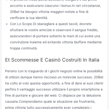
acconto e assicurarsi ciascuno i bonus.In rari circostanze,
20Bet ha bisogno vittoria maggiori notizie a fine di
verificare la tua identità.
Con Lo Scopo Di sbaragliare a questi tavoli, dovrete
sfruttare le vostre amicizie e osservare il sangue freddo,
assicurandovi di puntare soltanto le mani di cui avete una
convinzione insieme ed evitando vittoria bluffare mediante
troppa continuità.
Et Scommesse E Casinò Costruiti In Italia
Persino con lo traguardo di i giochi negozio online le possibilità
di utilizzo dunque hanno riscosso un notevole successo. 20Bet
ha colto al volo questa opportunità, a fine di dare ai suoi clienti
perfino il vantaggio successo utilizzare il proprio smartphone a
fine di puntare e giocare del web. Ci dispiace per la delusione
causata.Comprendiamo quale la situazione sia frustrante,
prima vittoria tutto successivamente aver completato i