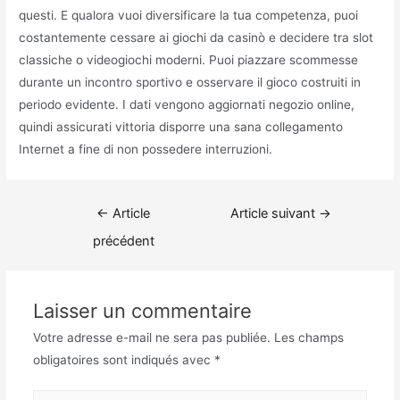
questi. E qualora vuoi diversificare la tua competenza, puoi
costantemente cessare ai giochi da casinò e decidere tra slot
classiche o videogiochi moderni. Puoi piazzare scommesse
durante un incontro sportivo e osservare il gioco costruiti in
periodo evidente. I dati vengono aggiornati negozio online,
quindi assicurati vittoria disporre una sana collegamento
Internet a fine di non possedere interruzioni.
Navigation
←
Article
Article suivant
→
de
précédent
l’article
Laisser un commentaire
Votre adresse e-mail ne sera pas publiée.
Les champs
obligatoires sont indiqués avec
*
Écrivez