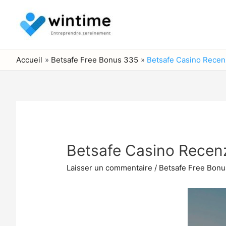
Aller
au
contenu
Accueil
Betsafe Free Bonus 335
Betsafe Casino Recen
Betsafe Casino Recen
Laisser un commentaire
/
Betsafe Free Bon