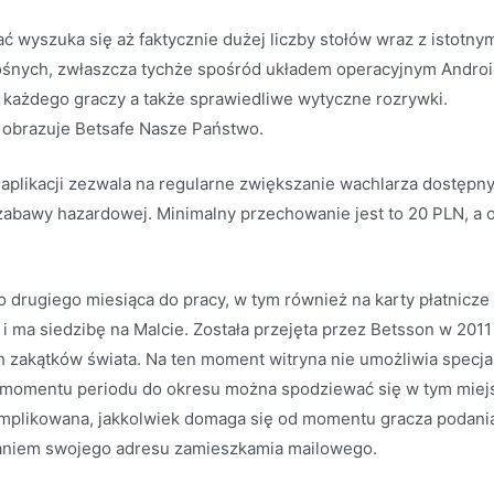
wyszuka się aż faktycznie dużej liczby stołów wraz z istotnym
śnych, zwłaszcza tychże spośród układem operacyjnym Android
 każdego graczy a także sprawiedliwe wytyczne rozrywki.
 obrazuje Betsafe Nasze Państwo.
plikacji zezwala na regularne zwiększanie wachlarza dostępn
 zabawy hazardowej. Minimalny przechowanie jest to 20 PLN, a
drugiego miesiąca do pracy, w tym również na karty płatnicze 
 ma siedzibę na Malcie. Została przejęta przez Betsson w 201
ch zakątków świata. Na ten moment witryna nie umożliwia spe
 momentu periodu do okresu można spodziewać się w tym miejs
omplikowana, jakkolwiek domaga się od momentu gracza podani
taniem swojego adresu zamieszkamia mailowego.