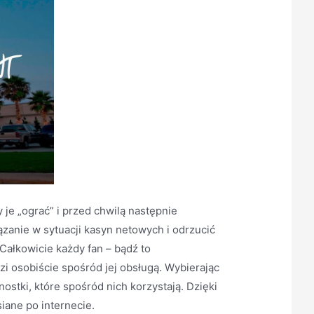
 je „ograć” i przed chwilą następnie
zanie w sytuacji kasyn netowych i odrzucić
 Całkowicie każdy fan – bądź to
i osobiście spośród jej obsługą. Wybierając
stki, które spośród nich korzystają. Dzięki
iane po internecie.