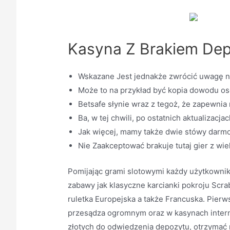
Kasyna Z Brakiem Depo
Wskazane Jest jednakże zwrócić uwagę na 
Może to na przykład być kopia dowodu os
Betsafe słynie wraz z tegoż, że zapewni
Ba, w tej chwili, po ostatnich aktualizac
Jak więcej, mamy także dwie stówy darm
Nie Zaakceptować brakuje tutaj gier z w
Pomijając grami slotowymi każdy użytkowni
zabawy jak klasyczne karcianki pokroju Scrab
ruletka Europejska a także Francuska. Pie
przesądza ogromnym oraz w kasynach intern
złotych do odwiedzenia depozytu, otrzymać 