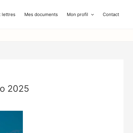
 lettres
Mes documents
Mon profil
Contact
no 2025