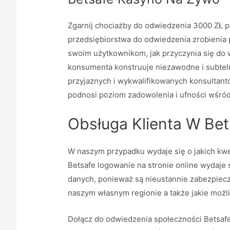
Zgarnij chociażby do odwiedzenia 3000 ZŁ p
przedsiębiorstwa do odwiedzenia zrobienia 
swoim użytkownikom, jak przyczynia się do 
konsumenta konstruuje niezawodne i subtel
przyjaznych i wykwalifikowanych konsultantó
podnosi poziom zadowolenia i ufności wśród
Obsługa Klienta W Bet
W naszym przypadku wydaje się o jakich kw
Betsafe logowanie na stronie online wydaje
danych, ponieważ są nieustannie zabezpiec
naszym własnym regionie a także jakie możl
Dołącz do odwiedzenia społeczności Betsafe