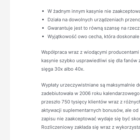
W żadnym innym kasynie nie zaakceptować 
Działa na dowolnych urządzeniach przeno
Gwarantuje jest to równą szansę na rzecz
Wyjątkowość owo cecha, która doskonale
Współpraca wraz z wiodącymi producentami a
kasynie szybko usprawiedliwi się dla fanów
sięga 30x albo 40x.
Wypłaty urzeczywistniane są maksymalnie do 
zadebiutowała w 2006 roku kalendarzowego i
przeszło 750 tysięcy klientów wraz z różny
aktywacji suplementarnych bonusów, ale od
zapisu nie zaakceptować wydaje się być sk
Rozliczeniowy zakłada się wraz z wykorzys