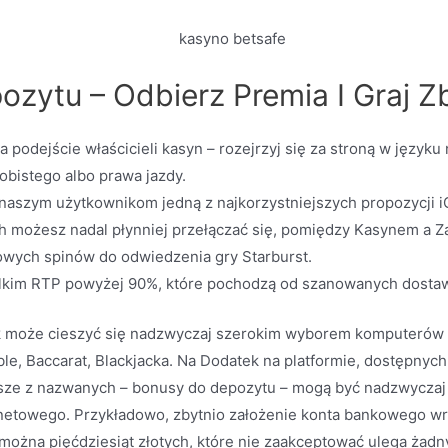
zytu – Odbierz Premia I Graj 
podejście właścicieli kasyn – rozejrzyj się za stroną w języku
obistego albo prawa jazdy.
a naszym użytkownikom jedną z najkorzystniejszych propozycji
jach możesz nadal płynniej przełączać się, pomiędzy Kasynem a 
owych spinów do odwiedzenia gry Starburst.
ielkim RTP powyżej 90%, które pochodzą od szanowanych dostaw
k może cieszyć się nadzwyczaj szerokim wyborem komputerów s
le, Baccarat, Blackjacka. Na Dodatek na platformie, dostępnych
rwsze z nazwanych – bonusy do depozytu – mogą być nadzwyczaj
etowego. Przykładowo, zbytnio założenie konta bankowego wra
można pięćdziesiąt złotych, które nie zaakceptować ulega ża