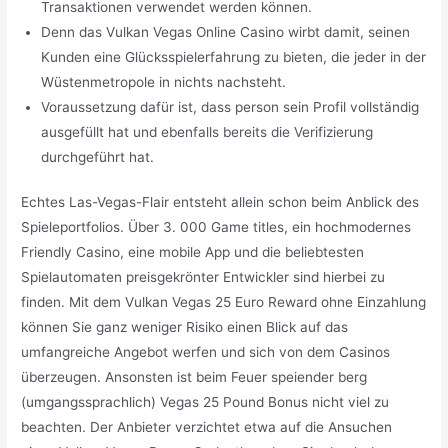
Transaktionen verwendet werden können.
Denn das Vulkan Vegas Online Casino wirbt damit, seinen
Kunden eine Glücksspielerfahrung zu bieten, die jeder in der
Wüstenmetropole in nichts nachsteht.
Voraussetzung dafür ist, dass person sein Profil vollständig
ausgefüllt hat und ebenfalls bereits die Verifizierung
durchgeführt hat.
Echtes Las-Vegas-Flair entsteht allein schon beim Anblick des
Spieleportfolios. Über 3. 000 Game titles, ein hochmodernes
Friendly Casino, eine mobile App und die beliebtesten
Spielautomaten preisgekrönter Entwickler sind hierbei zu
finden. Mit dem Vulkan Vegas 25 Euro Reward ohne Einzahlung
können Sie ganz weniger Risiko einen Blick auf das
umfangreiche Angebot werfen und sich von dem Casinos
überzeugen. Ansonsten ist beim Feuer speiender berg
(umgangssprachlich) Vegas 25 Pound Bonus nicht viel zu
beachten. Der Anbieter verzichtet etwa auf die Ansuchen