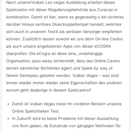
Nach unsererVulkan Las vegas Ausbildung arbeitet dieses
Spielcasino mit dieser Regulierungsbehörde aus Curacao in
kombination. Damit ist klar, wenn es gegenseitig o ein sicheres
darüber hinaus seriöses Gluecksspieltempel handelt, welches
sich auch in unserem Test4 als seriösen Versorger empfehlen
können. Zusätzlich lassen sowohl wir uns denn On-line Casino
als auch unsere angebotenen Apps von dieser eCOGRA
überprüfen. Die eCogra ist diese eine, unabhängige
Organisation, pass away sicherstellt, dass das Online Casino
binnen sämtlicher Richtlinien agiert und Spiele by way of
fairem Gameplay geboten werden. Vulkan Vegas – was sind
immer wieder immer wieder seine Eigenschaften des anderen
worum geht dasjenige in diesem Spielcasino?
Damit ist Vulkan Vegas meist im vorderen Bereich unseres
Online Spielotheken Test.
In Zukunft wird es keine Probleme mit dieser Auszahlung
von Boni geben, da Dutzende von gängigen Methoden für