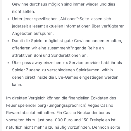
Gewinne durchaus möglich sind immer wieder und dies
nicht selten.
Unter jeder spezifischen „Aktionen“-Seite lassen sich
jederzeit allesamt aktuellen Informationen über verfügbaren
Angeboten aufspüren.
Damit die Spieler möglichst gute Gewinnchancen erhalten,
offerieren wir eine zusammenh?ngende Reihe an
attraktiven Boni und Sonderaktionen an.
Über pass away einzelnen » « Service provider habt ihr als
Spieler Zugang zu verschiedenen Spielräumen, within
denen direkt inside die Live-Games eingestiegen werden
kann.
Im direkten Vergleich können die finanziellen Eckdaten des
Feuer speiender berg (umgangssprachlich) Vegas Casino
Reward absolut mithalten. Ein Casino Neukundenbonus
vonseiten bis zu just one. 000 Euro und 150 Freispielen ist
natürlich nicht mehr allzu häufig vorzufinden. Dennoch sollte