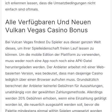
ich erkennen lassen, dass die Umsatzbedingungen nicht
einfach sind oftmals.
Alle Verfügbaren Und Neuen
Vulkan Vegas Casino Bonus
Bei Vulcan Vegas findest Du Spieler aus dieser ganzen Welt
dieses, um ihrer Spielleidenschaft freien Lauf lassen zu
können. Um die mobile Edition der Plattform zu verwenden,
muss weder noch eine App noch noch eine APK-Datei
heruntergeladen werden. Der Anbieter arbeitet mit einer Web-
basierten Version, was bedeutet, dass man dasjenige Casino
lediglich über einen Browser aufrufen muss. Grundsätzlich
berechnet der Anbieter keinerlei Gebühren für Auszahlungen,
unabhängig von der gewählten Zahlungsmethode. Allerdings
werden 20% Gebühren erhoben, wenn eine Einzahlung getätigt
worden ist, die neuerlich ausgezahlt werden soll, bevor die
Palette mindestens einmal within Spielen umgesetzt worden