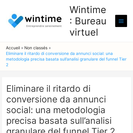
Aller
Wintime
au
: Bureau
contenu
Main
virtuel
Men
Accueil
Non classés
Eliminare il ritardo di conversione da annunci social: una
metodologia precisa basata sull’analisi granulare del funnel Tier
2
Eliminare il ritardo di
conversione da annunci
social: una metodologia
precisa basata sull’analisi
granulare del funnel Tier 2