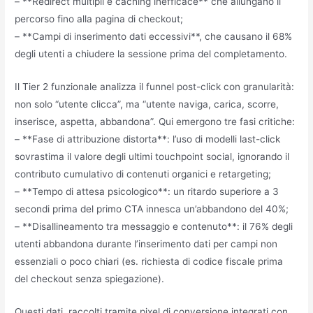
– **Redirect multipli e caching inefficace** che allungano il
percorso fino alla pagina di checkout;
– **Campi di inserimento dati eccessivi**, che causano il 68%
degli utenti a chiudere la sessione prima del completamento.
Il Tier 2 funzionale analizza il funnel post-click con granularità:
non solo “utente clicca”, ma “utente naviga, carica, scorre,
inserisce, aspetta, abbandona”. Qui emergono tre fasi critiche:
– **Fase di attribuzione distorta**: l’uso di modelli last-click
sovrastima il valore degli ultimi touchpoint social, ignorando il
contributo cumulativo di contenuti organici e retargeting;
– **Tempo di attesa psicologico**: un ritardo superiore a 3
secondi prima del primo CTA innesca un’abbandono del 40%;
– **Disallineamento tra messaggio e contenuto**: il 76% degli
utenti abbandona durante l’inserimento dati per campi non
essenziali o poco chiari (es. richiesta di codice fiscale prima
del checkout senza spiegazione).
Questi dati, raccolti tramite pixel di conversione integrati con