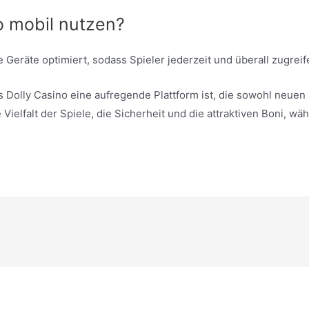
o mobil nutzen?
le Geräte optimiert, sodass Spieler jederzeit und überall zugrei
Dolly Casino eine aufregende Plattform ist, die sowohl neuen 
 Vielfalt der Spiele, die Sicherheit und die attraktiven Boni, 