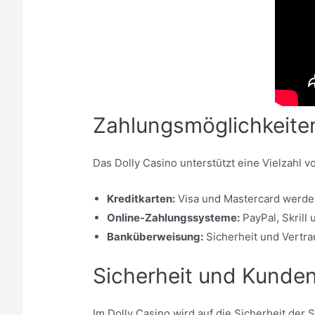
Zahlungsmöglichkeite
Das Dolly Casino unterstützt eine Vielzahl
Kreditkarten:
Visa und Mastercard werden
Online-Zahlungssysteme:
PayPal, Skrill 
Banküberweisung:
Sicherheit und Vertrau
Sicherheit und Kunde
Im Dolly Casino wird auf die Sicherheit der 