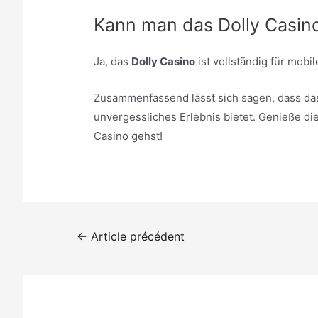
Kann man das Dolly Casin
Ja, das
Dolly Casino
ist vollständig für mobi
Zusammenfassend lässt sich sagen, dass das 
unvergessliches Erlebnis bietet. Genieße die
Casino gehst!
Navigation
←
Article précédent
de
l’article