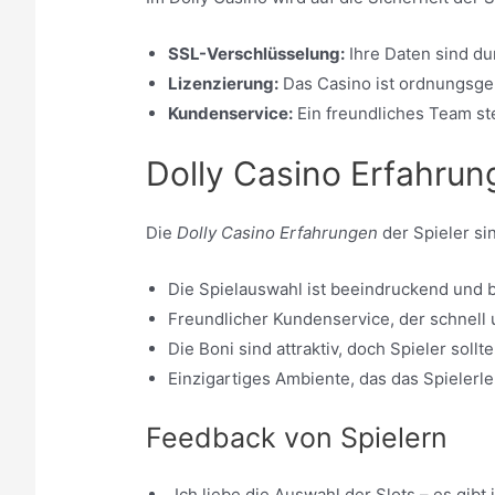
SSL-Verschlüsselung:
Ihre Daten sind d
Lizenzierung:
Das Casino ist ordnungsgem
Kundenservice:
Ein freundliches Team st
Dolly Casino Erfahrun
Die
Dolly Casino Erfahrungen
der Spieler si
Die Spielauswahl ist beeindruckend und 
Freundlicher Kundenservice, der schnell u
Die Boni sind attraktiv, doch Spieler soll
Einzigartiges Ambiente, das das Spielerl
Feedback von Spielern
„Ich liebe die Auswahl der Slots – es gi