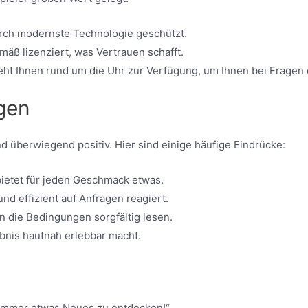
urch modernste Technologie geschützt.
äß lizenziert, was Vertrauen schafft.
eht Ihnen rund um die Uhr zur Verfügung, um Ihnen bei Fragen
gen
nd überwiegend positiv. Hier sind einige häufige Eindrücke:
bietet für jeden Geschmack etwas.
nd effizient auf Anfragen reagiert.
ten die Bedingungen sorgfältig lesen.
ebnis hautnah erlebbar macht.
bt immer etwas Neues zu entdecken!“