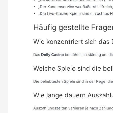
„Der Kundenservice war äußerst hilfreich, 
„Die Live-Casino Spiele sind ein echtes 
Häufig gestellte Frage
Wie konzentriert sich das 
Das
Dolly Casino
bemüht sich ständig um di
Welche Spiele sind die bel
Die beliebtesten Spiele sind in der Regel di
Wie lange dauern Auszah
Auszahlungszeiten variieren je nach Zahlun