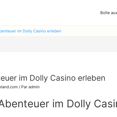
Boîte aux
benteuer im Dolly Casino erleben
euer im Dolly Casino erleben
hland.com
/ Par
admin
Abenteuer im Dolly Casi