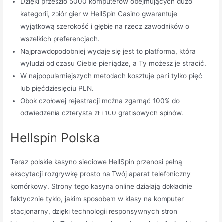
Dzięki przeszło 5000 komputerów obejmujących dużo
kategorii, zbiór gier w HellSpin Casino gwarantuje
wyjątkową szerokość i głębię na rzecz zawodników o
wszelkich preferencjach.
Najprawdopodobniej wydaje się jest to platforma, która
wyłudzi od czasu Ciebie pieniądze, a Ty możesz je stracić.
W najpopularniejszych metodach kosztuje pani tylko pięć
lub pięćdziesięciu PLN.
Obok czołowej rejestracji można zgarnąć 100% do
odwiedzenia czterysta zł i 100 gratisowych spinów.
Hellspin Polska
Teraz polskie kasyno sieciowe HellSpin przenosi pełną
ekscytacji rozgrywkę prosto na Twój aparat telefoniczny
komórkowy. Strony tego kasyna online działają dokładnie
faktycznie tyklo, jakim sposobem w klasy na komputer
stacjonarny, dzięki technologii responsywnych stron