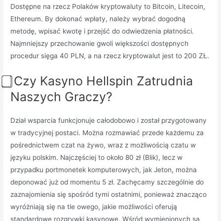
Dostępne na rzecz Polaków kryptowaluty to Bitcoin, Litecoin,
Ethereum. By dokonać wpłaty, należy wybrać dogodną
metodę, wpisać kwotę i przejść do odwiedzenia płatności.
Najmniejszy przechowanie gwoli większości dostępnych
procedur sięga 40 PLN, a na rzecz kryptowalut jest to 200 ZŁ.
⃣ Czy Kasyno Hellspin Zatrudnia
Naszych Graczy?
Dział wsparcia funkcjonuje całodobowo i został przygotowany
w tradycyjnej postaci. Można rozmawiać przede każdemu za
pośrednictwem czat na żywo, wraz z możliwością czatu w
języku polskim. Najczęściej to około 80 zł (Blik), lecz w
przypadku portmonetek komputerowych, jak Jeton, można
deponować już od momentu 5 zł. Zachęcamy szczególnie do
zaznajomienia się spośród tymi ostatnimi, ponieważ znacząco
wyróżniają się na tle owego, jakie możliwości oferują
standardowe rozgrywki kasynowe. Wśród wymienionych są