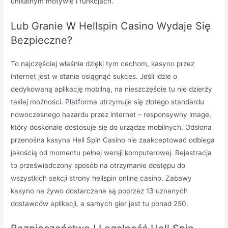
unikalnym motywie i funkcjach.
Lub Granie W Hellspin Casino Wydaje Się
Bezpieczne?
To najczęściej właśnie dzięki tym cechom, kasyno przez
internet jest w stanie osiągnąć sukces. Jeśli idzie o
dedykowaną aplikację mobilną, na nieszczęście tu nie dzierży
takiej możności. Platforma utrzymuje się złotego standardu
nowoczesnego hazardu przez internet – responsywny image,
który doskonale dostosuje się do urządze mobilnych. Odsłona
przenośna kasyna Hell Spin Casino nie zaakceptować odbiega
jakością od momentu pełnej wersji komputerowej. Rejestracja
to przeświadczony sposób na otrzymanie dostępu do
wszystkich sekcji strony hellspin online casino. Zabawy
kasyno na żywo dostarczane są poprzez 13 uznanych
dostawców aplikacji, a samych gier jest tu ponad 250.