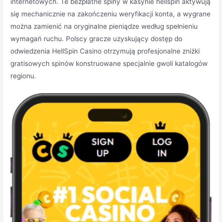
internetowych. Te bezpłatne spiny w kasynie hellspin aktywują
się mechanicznie na zakończeniu weryfikacji konta, a wygrane
można zamienić na oryginalne pieniądze według spełnieniu
wymagań ruchu. Polscy gracze uzyskujący dostęp do
odwiedzenia HellSpin Casino otrzymują profesjonalne zniżki
gratisowych spinów konstruowane specjalnie gwoli katalogów
regionu.