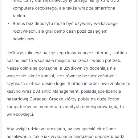
mieć carry out tej dziewczyny dostęp nie tylko wraz z
komputera osobistego, ale także wraz ze smartfona i
tabletu.
Bonus bez depozytu może być używany we każdego
rozrywkach, ale graj demo cash poza zasięgiem
nowicjuszy.
Jeśli wyszukujesz najlepszego kasyna przez internet, slottica
casino jest to wspaniałe miejsce na rzecz Twoich potrzeb.
Nasze opinie są porządne, a użytkownicy doceniają nie
wyłącznie jakość konsol, lecz również bezpieczeństwo i
szybkość slottica casino login. Slottica in order owo znakomite
kasyno wraz z Atlantic Management, posiadające licencję
hazardową Curacao. Gracze którzy polują na dużą liczbę
komputerów od momentu rozmaitych developerów będą tu
wniebowzięci.
Aby wziąć udział w turniejach, należy spełnić określone
oczekiwania, takie jak wykonanie niedużego depozytu bądź