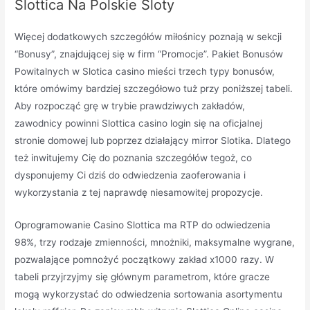
Slottica Na Polskie Sloty
Więcej dodatkowych szczegółów miłośnicy poznają w sekcji
“Bonusy”, znajdującej się w firm “Promocje”. Pakiet Bonusów
Powitalnych w Slotica casino mieści trzech typy bonusów,
które omówimy bardziej szczegółowo tuż przy poniższej tabeli.
Aby rozpocząć grę w trybie prawdziwych zakładów,
zawodnicy powinni Slottica casino login się na oficjalnej
stronie domowej lub poprzez działający mirror Slotika. Dlatego
też inwitujemy Cię do poznania szczegółów tegoż, co
dysponujemy Ci dziś do odwiedzenia zaoferowania i
wykorzystania z tej naprawdę niesamowitej propozycje.
Oprogramowanie Casino Slottica ma RTP do odwiedzenia
98%, trzy rodzaje zmienności, mnożniki, maksymalne wygrane,
pozwalające pomnożyć początkowy zakład x1000 razy. W
tabeli przyjrzyjmy się głównym parametrom, które gracze
mogą wykorzystać do odwiedzenia sortowania asortymentu