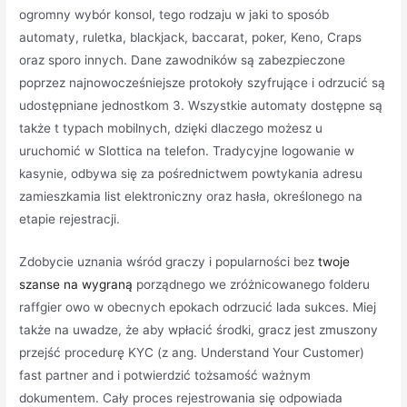
ogromny wybór konsol, tego rodzaju w jaki to sposób
automaty, ruletka, blackjack, baccarat, poker, Keno, Craps
oraz sporo innych. Dane zawodników są zabezpieczone
poprzez najnowocześniejsze protokoły szyfrujące i odrzucić są
udostępniane jednostkom 3. Wszystkie automaty dostępne są
także t typach mobilnych, dzięki dlaczego możesz u
uruchomić w Slottica na telefon. Tradycyjne logowanie w
kasynie, odbywa się za pośrednictwem powtykania adresu
zamieszkamia list elektroniczny oraz hasła, określonego na
etapie rejestracji.
Zdobycie uznania wśród graczy i popularności bez
twoje
szanse na wygraną
porządnego we zróżnicowanego folderu
raffgier owo w obecnych epokach odrzucić lada sukces. Miej
także na uwadze, że aby wpłacić środki, gracz jest zmuszony
przejść procedurę KYC (z ang. Understand Your Customer)
fast partner and i potwierdzić tożsamość ważnym
dokumentem. Cały proces rejestrowania się odpowiada