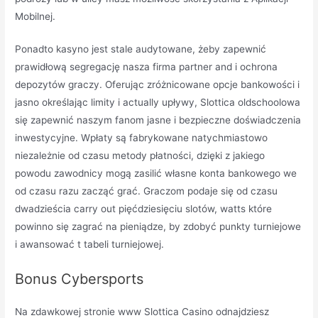
Mobilnej.
Ponadto kasyno jest stale audytowane, żeby zapewnić
prawidłową segregację nasza firma partner and i ochrona
depozytów graczy. Oferując zróżnicowane opcje bankowości i
jasno określając limity i actually upływy, Slottica oldschoolowa
się zapewnić naszym fanom jasne i bezpieczne doświadczenia
inwestycyjne. Wpłaty są fabrykowane natychmiastowo
niezależnie od czasu metody płatności, dzięki z jakiego
powodu zawodnicy mogą zasilić własne konta bankowego we
od czasu razu zacząć grać. Graczom podaje się od czasu
dwadzieścia carry out pięćdziesięciu slotów, watts które
powinno się zagrać na pieniądze, by zdobyć punkty turniejowe
i awansować t tabeli turniejowej.
Bonus Cybersports
Na zdawkowej stronie www Slottica Casino odnajdziesz