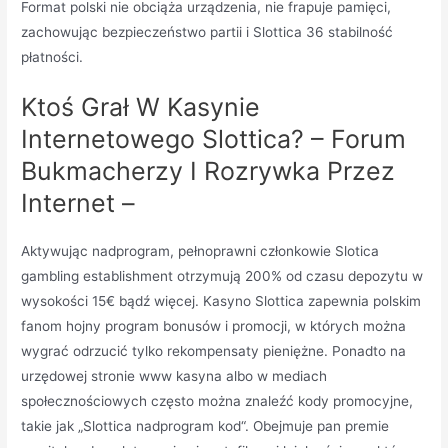
Format polski nie obciąża urządzenia, nie frapuje pamięci,
zachowując bezpieczeństwo partii i Slottica 36 stabilność
płatności.
Ktoś Grał W Kasynie
Internetowego Slottica? – Forum
Bukmacherzy I Rozrywka Przez
Internet –
Aktywując nadprogram, pełnoprawni członkowie Slotica
gambling establishment otrzymują 200% od czasu depozytu w
wysokości 15€ bądź więcej. Kasyno Slottica zapewnia polskim
fanom hojny program bonusów i promocji, w których można
wygrać odrzucić tylko rekompensaty pieniężne. Ponadto na
urzędowej stronie www kasyna albo w mediach
społecznościowych często można znaleźć kody promocyjne,
takie jak „Slottica nadprogram kod“. Obejmuje pan premie