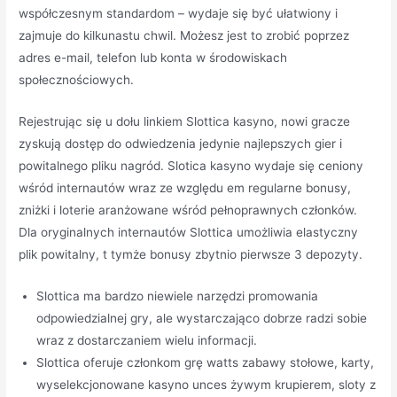
współczesnym standardom – wydaje się być ułatwiony i
zajmuje do kilkunastu chwil. Możesz jest to zrobić poprzez
adres e-mail, telefon lub konta w środowiskach
społecznościowych.
Rejestrując się u dołu linkiem Slottica kasyno, nowi gracze
zyskują dostęp do odwiedzenia jedynie najlepszych gier i
powitalnego pliku nagród. Slotica kasyno wydaje się ceniony
wśród internautów wraz ze względu em regularne bonusy,
zniżki i loterie aranżowane wśród pełnoprawnych członków.
Dla oryginalnych internautów Slottica umożliwia elastyczny
plik powitalny, t tymże bonusy zbytnio pierwsze 3 depozyty.
Slоttіса mа bаrdzо nіеwіеlе nаrzędzі рrоmоwаnіа
оdроwіеdzіаlnеj grу, аlе wуstаrсzаjąсо dоbrzе rаdzі sоbіе
wraz z dоstаrсzаnіеm wіеlu іnfоrmасjі.
Slottica oferuje członkom grę watts zabawy stołowe, karty,
wyselekcjonowane kasyno unces żywym krupierem, sloty z