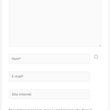
ici…
Nom*
E-
mail*
Site
Internet