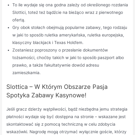
To ile wydaje się ona godna zależy od określonego rozdania
Slottici, toteż też bądźcie na bieżąco wraz z pierwotnego
ofertą.
Gry obok stołach obejmują popularne zabawy, tego rodzaju
w jaki to sposób ruletka amerykańska, ruletka europejska,
klasyczny blackjack i Texas Hold’em.
Zostaniesz poproszony o przesłanie dokumentów
tożsamości, choćby takich w jaki to sposób paszport albo
prawko, a także fakultatywnie dowód adresu
zamieszkamia.
Slottica – W Którym Obszarze Pasja
Spotyka Zabawy Kasynowe!
Jeśli gracz dzierży wątpliwości, bądź niezbędna jemu strategia
płatności wydaje się być dostępna na stronie – wskazane jest
skontaktować się z pomocą techniczną w celu zdobycia
wskazówki. Nagrodę mogą otrzymać wyłącznie goście, którzy