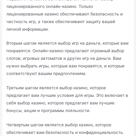
лицензированного онлайн-казино. Только
лицензированные казино обеспечивают безопасность и
честность игр, а также обеспечивают защиту вашей
личной информации.
Вторым шагом является выбор игр на деньги, которые вам
понравятся. Онлайн-казино предлагают огромный выбор
слотов, игровых автоматов и других игр на деньги. Вам
нужно выбрать игры, которые вам понравятся, и которые
соответствуют вашим предпочтениям.
Третьим шагом является выбор казино, которое
предлагает вам лучшие условия для игры. Это включает в
себя выбор казино, которое предлагает вам лучшие
бонусы, акции и программы лояльности.
Четвертым шагом является выбор казино, которое
обеспечивает вам безопасность и конфиденциальность.