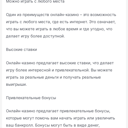
Можно играть с любого места
Один из преимуществ онлайн-казино – это возможность
играть с любого места, где есть интернет. Это означает,
что вы можете играть в любое время и где угодно, что
делает игру более доступной.
Высокие ставки
Онлайн-казино предлагает высокие ставки, что делает
игру более интересной и привлекательной. Вы можете
играть за реальные деньги и получать реальные
выигрыши.
Привлекательные бонусы
Онлайн-казино предлагает привлекательные бонусы,
которые могут помочь вам начать играть или увеличить
ваш банкролл. Бонусы могут быть в виде денег,