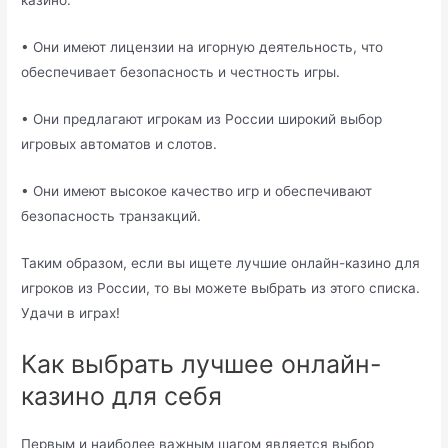
казино:
• Они имеют лицензии на игорную деятельность, что
обеспечивает безопасность и честность игры.
• Они предлагают игрокам из России широкий выбор
игровых автоматов и слотов.
• Они имеют высокое качество игр и обеспечивают
безопасность транзакций.
Таким образом, если вы ищете лучшие онлайн-казино для
игроков из России, то вы можете выбрать из этого списка.
Удачи в играх!
Как выбрать лучшее онлайн-
казино для себя
Первым и наиболее важным шагом является выбор