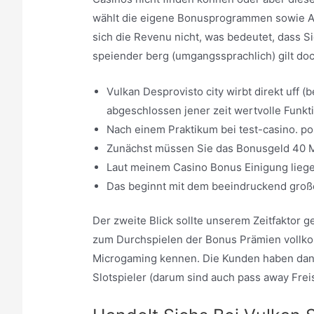
wählt die eigene Bonusprogrammen sowie 
sich die Revenu nicht, was bedeutet, dass 
speiender berg (umgangssprachlich) gilt doc
Vulkan Desprovisto city wirbt direkt uff 
abgeschlossen jener zeit wertvolle Funkt
Nach einem Praktikum bei test-casino. po
Zunächst müssen Sie das Bonusgeld 40 Ma
Laut meinem Casino Bonus Einigung liege
Das beginnt mit dem beeindruckend groß
Der zweite Blick sollte unserem Zeitfaktor 
zum Durchspielen der Bonus Prämien vollko
Microgaming kennen. Die Kunden haben dann
Slotspieler (darum sind auch pass away Freis