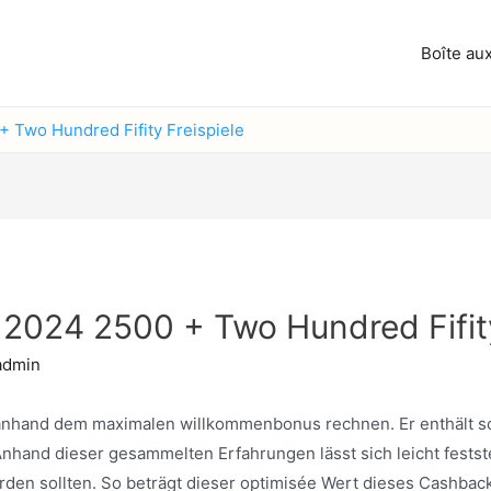
Boîte aux
+ Two Hundred Fifity Freispiele
 2024 2500 + Two Hundred Fifity
admin
anhand dem maximalen willkommenbonus rechnen. Er enthält s
 Anhand dieser gesammelten Erfahrungen lässt sich leicht fests
den sollten. So beträgt dieser optimisée Wert dieses Cashbac