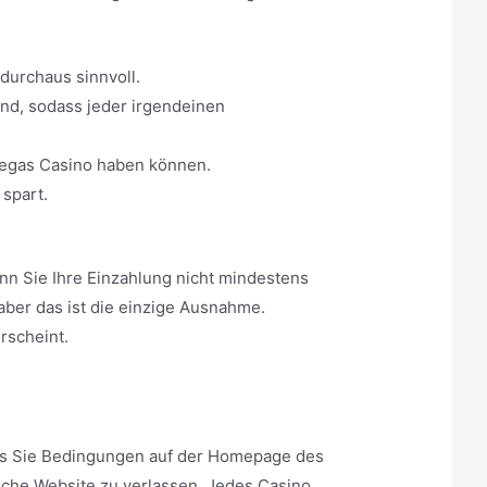
 durchaus sinnvoll.
ind, sodass jeder irgendeinen
Vegas Casino haben können.
 spart.
enn Sie Ihre Einzahlung nicht mindestens
ber das ist die einzige Ausnahme.
rscheint.
ass Sie Bedingungen auf der Homepage des
lche Website zu verlassen. Jedes Casino