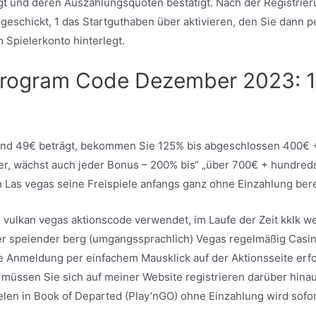
gt und deren Auszahlungsquoten bestätigt. Nach der Registrier
chickt, 1 das Startguthaben über aktivieren, den Sie dann p
 Spielerkonto hinterlegt.
rogram Code Dezember 2023: 12
€ und 49€ beträgt, bekommen Sie 125% bis abgeschlossen 400€ 
er, wächst auch jeder Bonus – 200% bis“ „über 700€ + hundre
n Las vegas seine Freispiele anfangs ganz ohne Einzahlung berei
 vulkan vegas aktionscode verwendet, im Laufe der Zeit kklk we
uer speiender berg (umgangssprachlich) Vegas regelmäßig Casin
ne Anmeldung per einfachem Mausklick auf der Aktionsseite er
üssen Sie sich auf meiner Website registrieren darüber hinau
elen in Book of Departed (Play’nGO) ohne Einzahlung wird sofo