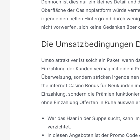
Dennoch ist dies nur ein kleines Detail und
Oberfläche der Casinoplattform würde vermu
irgendeinen hellen Hintergrund durch weni
nicht vorwerfen, sich keine Gedanken über d
Die Umsatzbedingungen De
Umso attraktiver ist solch ein Paket, wenn 
Einzahlung der Kunden vermag mit einem Pro
Überweisung, sondern stricken irgendeinen
the internet Casino Bonus für Neukunden im 
Einzahlung, sondern die Prämien funktionier
ohne Einzahlung Offerten in Ruhe auswähle
Wer das Haar in der Suppe sucht, kann im
verzichtet.
In diesen Angeboten ist der Promo Code en