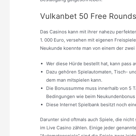
Vulkanbet 50 Free Round
Das Casinos kann mit ihrer nahezu perfekt
1. 000 Euro, versehen mit eigenen Freispiele
Neukunde koennte man von einem der zwei 
Wer diese Hürde bestellt hat, kann pass 
Dazu gehören Spielautomaten, Tisch- und 
dem man mitspielen kann.
Die Bonussumme muss innerhalb von 5 Tag
Bedingungen wie beim Neukundenbonus 
Diese Internet Spielbank besitzt noch ein
Darunter sind oftmals auch Spiele, die nich
im Live Casino zählen. Einige jeder genannt
“Automatenspiele” sind die Spiele zwar lei