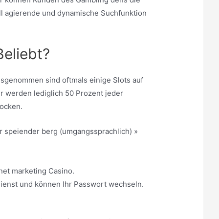
nell agierende und dynamische Suchfunktion
eliebt?
usgenommen sind oftmals einige Slots auf
r werden lediglich 50 Prozent jeder
zocken.
er speiender berg (umgangssprachlich) »
net marketing Casino.
ienst und können Ihr Passwort wechseln.