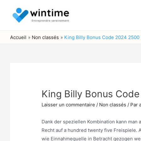
Aller
au
contenu
Accueil
Non classés
King Billy Bonus Code 2024 2500 
King Billy Bonus Code
Laisser un commentaire
/
Non classés
/ Par
Dank der speziellen Kombination kann man 
Recht auf a hundred twenty five Freispiele.
wie Einnahmequelle in Betracht gezogen wer