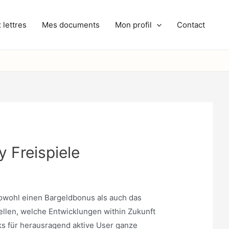
 lettres
Mes documents
Mon profil
Contact
 Freispiele
owohl einen Bargeldbonus als auch das
tellen, welche Entwicklungen within Zukunft
ks für herausragend aktive User ganze