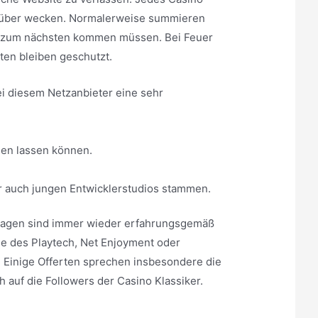
 über wecken. Normalerweise summieren
eit zum nächsten kommen müssen. Bei Feuer
ten bleiben geschutzt.
bei diesem Netzanbieter eine sehr
len lassen können.
r auch jungen Entwicklerstudios stammen.
30 Tagen sind immer wieder erfahrungsgemäß
e des Playtech, Net Enjoyment oder
Einige Offerten sprechen insbesondere die
h auf die Followers der Casino Klassiker.