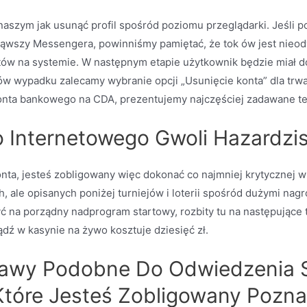
naszym jak usunąć profil spośród poziomu przeglądarki. Jeśli 
ąwszy Messengera, powinniśmy pamiętać, że tok ów jest nieod
aktów na systemie. W następnym etapie użytkownik będzie miał 
w wypadku zalecamy wybranie opcji „Usunięcie konta” dla trwa
onta bankowego na CDA, prezentujemy najczęściej zadawane te
o Internetowego Gwoli Hazardzi
konta, jesteś zobligowany więc dokonać co najmniej krytycznej 
, ale opisanych poniżej turniejów i loterii spośród dużymi na
yć na porządny nadprogram startowy, rozbity tu na następujące 
dź w kasynie na żywo kosztuje dziesięć zł.
awy Podobne Do Odwiedzenia Sil
Które Jesteś Zobligowany Pozn