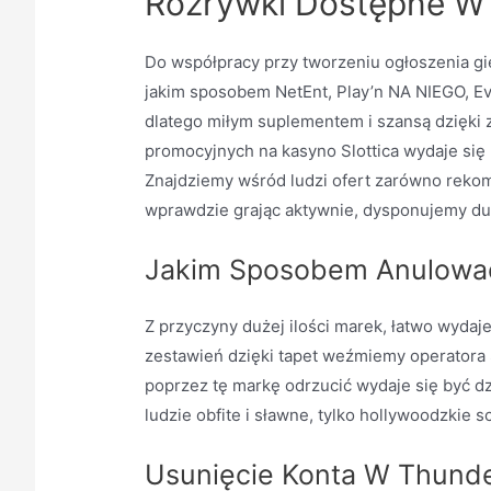
Rozrywki Dostępne W 
Do współpracy przy tworzeniu ogłoszenia g
jakim sposobem NetEnt, Play’n NA NIEGO, Ev
dlatego miłym suplementem i szansą dzięki 
promocyjnych na kasyno Slottica wydaje się 
Znajdziemy wśród ludzi ofert zarówno rekom
wprawdzie grając aktywnie, dysponujemy du
Jakim Sposobem Anulować
Z przyczyny dużej ilości marek, łatwo wydaje
zestawień dzięki tapet weźmiemy operatora S
poprzez tę markę odrzucić wydaje się być d
ludzie obfite i sławne, tylko hollywoodzkie 
Usunięcie Konta W Thunde