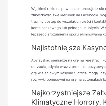
W jakimś razie na pewno zainteresujesz się 
zlikwidować swe kierunek na Facebooku wyj
tracimy dostęp do wszelakich treści i kont
konta bankowego lub pełnego usunięcia. W ó
lepszego zrozumienia sporu eliminowania k
Najistotniejsze Kasyn
Aby zyskać pieniądze na grę na rejestracji 
odrzucić jedynie wraz z premii depozytowych
grę w sieciowym kasynie Slottica, mogą licz
rozrywki bonusowej na grę na automatach bą
Najkorzystniejsze Zab
Klimatyczne Horrory, 