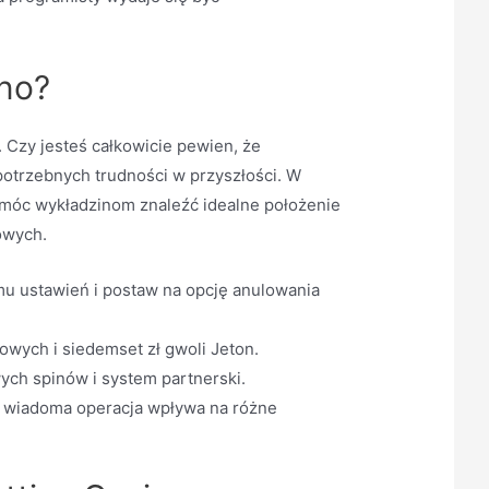
yno?
 Czy jesteś całkowicie pewien, że
otrzebnych trudności w przyszłości. W
pomóc wykładzinom znaleźć idealne położenie
owych.
u ustawień i postaw na opcję anulowania
owych i siedemset zł gwoli Jeton.
ych spinów i system partnerski.
ób wiadoma operacja wpływa na różne