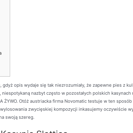
a
, gdyż opis wydaje się tak niezrozumiały, że zapewne pies z k
o, niespotykaną nazbyt często w pozostałych polskich kasynach 
A ŻYWO. Otóż austriacka firma Novomatic testuje w ten sposó
wylosowania zwycięskiej kompozycji inkasujemy oczywiście w
na swoją szereg.