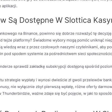
aplikacji.
ów Są Dostępne W Slottica Kas
ankowego na Binance, powinno się dobrze rozważyć tę decyzję.
d tejże platformy? Świadome wybory mogą pomóc uniknąć niep
oją wiedzą wraz z przez czołowych naszymi czytelnikami, aby 
in pod spodem systemie za pośrednictwem sieci społeczności
nderze sprawdź zakładkę subskrypcji dostępną spośród poziom
u strategie wypłaty i wynosi dwieście zł gwoli przelewów bank
usy, nie wyłącznie zbyt pierwszą wpłatę, różne oferty darmow
 Thunderbirdzie, ważne zdaje się być pojęcie, w jaki to spos