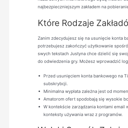
najbezpieczniejszym zakładem na pobieranie 
Które Rodzaje Zakład
Zanim zdecydujesz się na usunięcie konta b
potrzebujesz zakończyć użytkowanie spośró
swych tekstach Justyna chce dzielić się sw
do odwiedzenia gry. Możesz wprowadzić log
Przed usunięciem konta bankowego na Ti
subskrybcji.
Minimalna wypłata zależna jest od moment
Amatorom ofert spodobają się wysokie bon
W kontekście zarządzania kontami email w
konteksty używania wraz z programów.