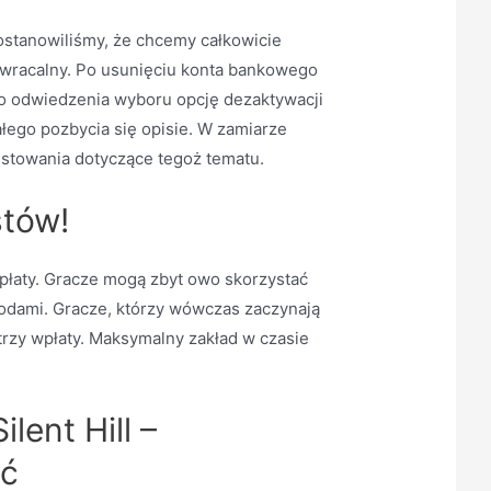
postanowiliśmy, że chcemy całkowicie
wracalny. Po usunięciu konta bankowego
do odwiedzenia wyboru opcję dezaktywacji
łego pozbycia się opisie. W zamiarze
stowania dotyczące tegoż tematu.
stów!
wpłaty. Gracze mogą zbyt owo skorzystać
grodami. Gracze, którzy wówczas zaczynają
trzy wpłaty. Maksymalny zakład w czasie
ent Hill –
ać