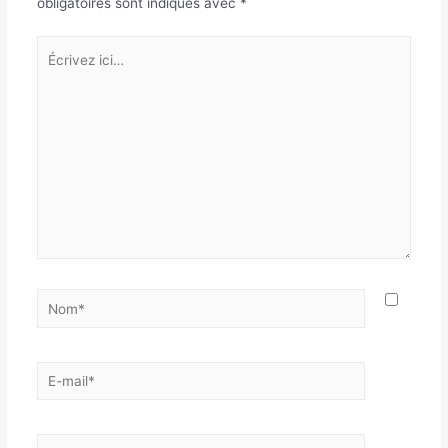
obligatoires sont indiqués avec
*
Écrivez
ici…
Nom*
E-
mail*
Site