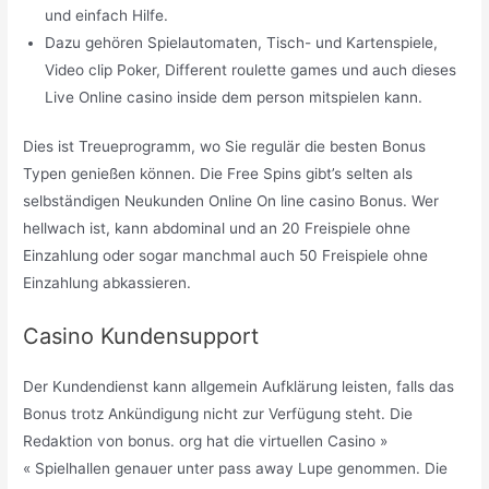
und einfach Hilfe.
Dazu gehören Spielautomaten, Tisch- und Kartenspiele,
Video clip Poker, Different roulette games und auch dieses
Live Online casino inside dem person mitspielen kann.
Dies ist Treueprogramm, wo Sie regulär die besten Bonus
Typen genießen können. Die Free Spins gibt’s selten als
selbständigen Neukunden Online On line casino Bonus. Wer
hellwach ist, kann abdominal und an 20 Freispiele ohne
Einzahlung oder sogar manchmal auch 50 Freispiele ohne
Einzahlung abkassieren.
Casino Kundensupport
Der Kundendienst kann allgemein Aufklärung leisten, falls das
Bonus trotz Ankündigung nicht zur Verfügung steht. Die
Redaktion von bonus. org hat die virtuellen Casino »
« Spielhallen genauer unter pass away Lupe genommen. Die