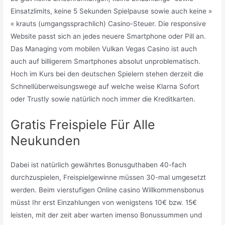
Einsatzlimits, keine 5 Sekunden Spielpause sowie auch keine »
« krauts (umgangssprachlich) Casino-Steuer. Die responsive
Website passt sich an jedes neuere Smartphone oder Pill an.
Das Managing vom mobilen Vulkan Vegas Casino ist auch
auch auf billigerem Smartphones absolut unproblematisch.
Hoch im Kurs bei den deutschen Spielern stehen derzeit die
Schnellüberweisungswege auf welche weise Klarna Sofort
oder Trustly sowie natürlich noch immer die Kreditkarten.
Gratis Freispiele Für Alle
Neukunden
Dabei ist natürlich gewährtes Bonusguthaben 40-fach
durchzuspielen, Freispielgewinne müssen 30-mal umgesetzt
werden. Beim vierstufigen Online casino Willkommensbonus
müsst Ihr erst Einzahlungen von wenigstens 10€ bzw. 15€
leisten, mit der zeit aber warten imenso Bonussummen und