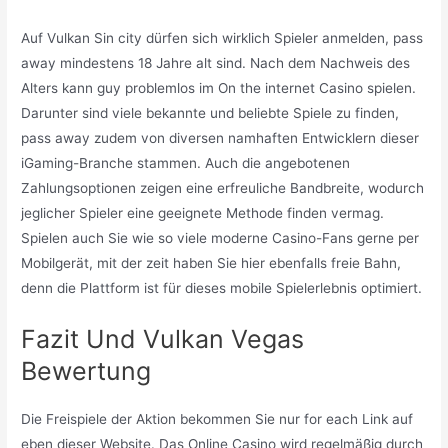
Auf Vulkan Sin city dürfen sich wirklich Spieler anmelden, pass
away mindestens 18 Jahre alt sind. Nach dem Nachweis des
Alters kann guy problemlos im On the internet Casino spielen.
Darunter sind viele bekannte und beliebte Spiele zu finden,
pass away zudem von diversen namhaften Entwicklern dieser
iGaming-Branche stammen. Auch die angebotenen
Zahlungsoptionen zeigen eine erfreuliche Bandbreite, wodurch
jeglicher Spieler eine geeignete Methode finden vermag.
Spielen auch Sie wie so viele moderne Casino-Fans gerne per
Mobilgerät, mit der zeit haben Sie hier ebenfalls freie Bahn,
denn die Plattform ist für dieses mobile Spielerlebnis optimiert.
Fazit Und Vulkan Vegas
Bewertung
Die Freispiele der Aktion bekommen Sie nur for each Link auf
eben dieser Website. Das Online Casino wird regelmäßig durch