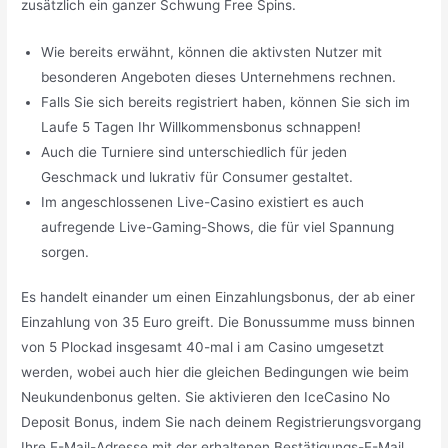
zusätzlich ein ganzer Schwung Free Spins.
Wie bereits erwähnt, können die aktivsten Nutzer mit
besonderen Angeboten dieses Unternehmens rechnen.
Falls Sie sich bereits registriert haben, können Sie sich im
Laufe 5 Tagen Ihr Willkommensbonus schnappen!
Auch die Turniere sind unterschiedlich für jeden
Geschmack und lukrativ für Consumer gestaltet.
Im angeschlossenen Live-Casino existiert es auch
aufregende Live-Gaming-Shows, die für viel Spannung
sorgen.
Es handelt einander um einen Einzahlungsbonus, der ab einer
Einzahlung von 35 Euro greift. Die Bonussumme muss binnen
von 5 Plockad insgesamt 40-mal i am Casino umgesetzt
werden, wobei auch hier die gleichen Bedingungen wie beim
Neukundenbonus gelten. Sie aktivieren den IceCasino No
Deposit Bonus, indem Sie nach deinem Registrierungsvorgang
Ihre E-Mail-Adresse mit der erhaltenen Bestätigungs-E-Mail