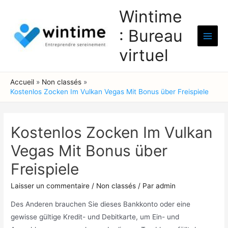
Aller
Wintime
au
: Bureau
contenu
Main
virtuel
Men
Accueil
Non classés
Kostenlos Zocken Im Vulkan Vegas Mit Bonus über Freispiele
Kostenlos Zocken Im Vulkan
Vegas Mit Bonus über
Freispiele
Laisser un commentaire
/
Non classés
/ Par
admin
Des Anderen brauchen Sie dieses Bankkonto oder eine
gewisse gültige Kredit- und Debitkarte, um Ein- und