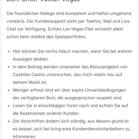
Die freundlichen Kollege sind kompetent und helfen umgehend
vorwärts. Der Kundensupport steht per Telefon, Mail und Live
Chat zur Verfügung. Echtes Las-Vegas-Flair entsteht allein
schon beim Anblick des Spieleportfolios.
Hier können Sie nichts falsch machen, wenn Sie bei wahren
Aussagen bleiben.
In dem Beitrag werden unsereiner das Bonusangebot von
Cazimbo Casino untersuchen, das noch relativ neu auf
deinem Markt ist.
Weniger erfreut sind wir über expire Umsatzbedingungen
der verfügbaren Boni, die ausgesprochen suspekt sind.
Lesen Sie in einschlägigen Foren nach und achten Sie auf
die Rezensionen anderer Kunden.
Die Vorschriften ändern sich ständig, aus diesem grund ist
es besser, sich bei living area Kundendienstmitarbeitern zu
informieren.