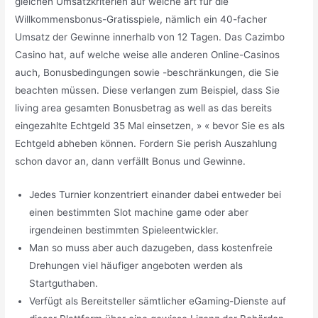
gleichen Umsatzkriterien auf welche art für die
Willkommensbonus-Gratisspiele, nämlich ein 40-facher
Umsatz der Gewinne innerhalb von 12 Tagen. Das Cazimbo
Casino hat, auf welche weise alle anderen Online-Casinos
auch, Bonusbedingungen sowie -beschränkungen, die Sie
beachten müssen. Diese verlangen zum Beispiel, dass Sie
living area gesamten Bonusbetrag as well as das bereits
eingezahlte Echtgeld 35 Mal einsetzen, » « bevor Sie es als
Echtgeld abheben können. Fordern Sie perish Auszahlung
schon davor an, dann verfällt Bonus und Gewinne.
Jedes Turnier konzentriert einander dabei entweder bei
einen bestimmten Slot machine game oder aber
irgendeinen bestimmten Spieleentwickler.
Man so muss aber auch dazugeben, dass kostenfreie
Drehungen viel häufiger angeboten werden als
Startguthaben.
Verfügt als Bereitsteller sämtlicher eGaming-Dienste auf