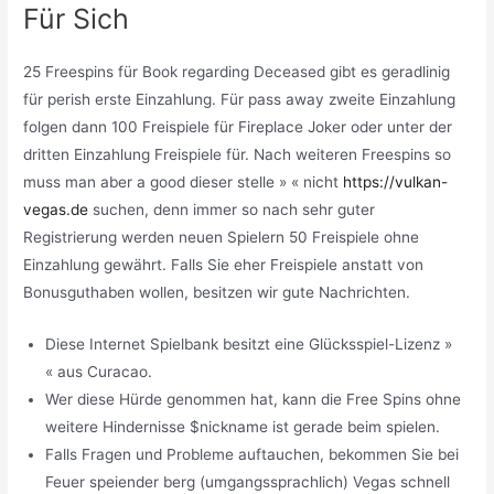
Für Sich
25 Freespins für Book regarding Deceased gibt es geradlinig
für perish erste Einzahlung. Für pass away zweite Einzahlung
folgen dann 100 Freispiele für Fireplace Joker oder unter der
dritten Einzahlung Freispiele für. Nach weiteren Freespins so
muss man aber a good dieser stelle » « nicht
https://vulkan-
vegas.de
suchen, denn immer so nach sehr guter
Registrierung werden neuen Spielern 50 Freispiele ohne
Einzahlung gewährt. Falls Sie eher Freispiele anstatt von
Bonusguthaben wollen, besitzen wir gute Nachrichten.
Diese Internet Spielbank besitzt eine Glücksspiel-Lizenz »
« aus Curacao.
Wer diese Hürde genommen hat, kann die Free Spins ohne
weitere Hindernisse $nickname ist gerade beim spielen.
Falls Fragen und Probleme auftauchen, bekommen Sie bei
Feuer speiender berg (umgangssprachlich) Vegas schnell