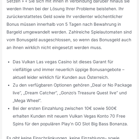
Setzen » « Sie sich mit ihnen in Verbindung darüber hinaus sie
werden Ihnen bei der Lösung Ihrer Probleme beistehen. Ihr
zurückerstattetes Geld sowie Ihr verdienter wöchentlicher
Bonus müssen innerhalb von 5 Tagen nach Bewahrung in
Bargeld umgewandelt werden. Zahlreiche Spielautomaten sind
vom Bonusgeld ausgeschlossen, so wenn das Bonusgeld auch
an ihnen wirklich nicht eingesetzt werden muss.
Das Vulkan Las vegas Casino ist dieses Garant für
vielfältige und immer neuerlich üppige Bonusangebote –
aktuell leider wirklich für Kunden aus Österreich.
Zu den verfügbaren Optionen gehören „Deal or No Package
live“, „Dream Catcher“, „Gonzo’s Treasure Quest live“ und
„Mega Wheel“.
Bei der ersten Einzahlung zwischen 10€ sowie 500€
erhalten Kunden mit neuem Vulkan Vegas Konto 70 Free
Spins für den populären Play’n GO Slot Big Bass Bonanza.
Es gibt keine Einschränkungen, keine Einzahlungs- sowie