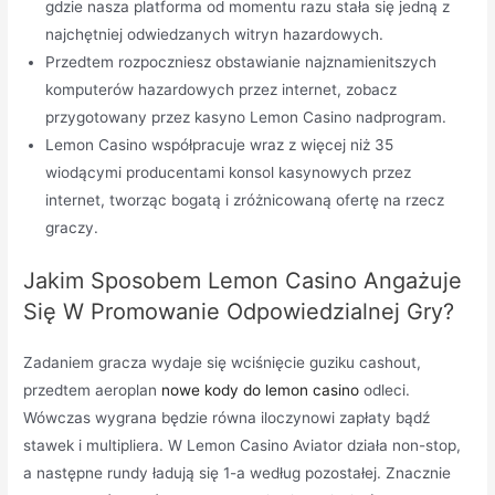
gdzie nasza platforma od momentu razu stała się jedną z
najchętniej odwiedzanych witryn hazardowych.
Przedtem rozpoczniesz obstawianie najznamienitszych
komputerów hazardowych przez internet, zobacz
przygotowany przez kasyno Lemon Casino nadprogram.
Lemon Casino współpracuje wraz z więcej niż 35
wiodącymi producentami konsol kasynowych przez
internet, tworząc bogatą i zróżnicowaną ofertę na rzecz
graczy.
Jakim Sposobem Lemon Casino Angażuje
Się W Promowanie Odpowiedzialnej Gry?
Zadaniem gracza wydaje się wciśnięcie guziku cashout,
przedtem aeroplan
nowe kody do lemon casino
odleci.
Wówczas wygrana będzie równa iloczynowi zapłaty bądź
stawek i multipliera. W Lemon Casino Aviator działa non-stop,
a następne rundy ładują się 1-a według pozostałej. Znacznie