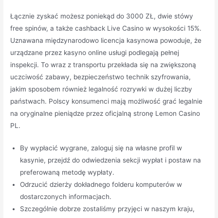
Łącznie zyskać możesz poniekąd do 3000 ZŁ, dwie stówy
free spinów, a także cashback Live Casino w wysokości 15%.
Uznawana międzynarodowo licencja kasynowa powoduje, że
urządzane przez kasyno online usługi podlegają pełnej
inspekcji. To wraz z transportu przekłada się na zwiększoną
uczciwość zabawy, bezpieczeństwo technik szyfrowania,
jakim sposobem również legalność rozrywki w dużej liczby
państwach. Polscy konsumenci mają możliwość grać legalnie
na oryginalne pieniądze przez oficjalną stronę Lemon Casino
PL.
By wypłacić wygrane, zaloguj się na własne profil w
kasynie, przejdź do odwiedzenia sekcji wypłat i postaw na
preferowaną metodę wypłaty.
Odrzucić dzierży dokładnego folderu komputerów w
dostarczonych informacjach.
Szczególnie dobrze zostaliśmy przyjęci w naszym kraju,