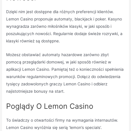
Dzięki nim jest dostępne dla różnych preferencji klientów.
Lemon Casino proponuje automaty, blackjack i poker. Kasyno
wynagradza zarówno miłośników klasyki, w jaki sposób i
poszukujących nowości. Regularnie dodaje świeże rozrywki, a
klasyki również są dostępne.
Możesz obstawiać automaty hazardowe zarówno zbyt
pomocą przeglądarki domowej, w jaki sposób również w
aplikacji Lemon Casino. Pamiętaj też o konieczności spełnienia
warunków regulaminowych promocji. Dołącz do odwiedzenia
tysięcy zadowolonych graczy Lemon Casino i odbierz
najistotniejsze bonusy na start.
Poglądy O Lemon Casino
To świadczy o otwartości firmy na wymagania internautów.
Lemon Casino wyróżnia się serią ‘lemon’s specials’.