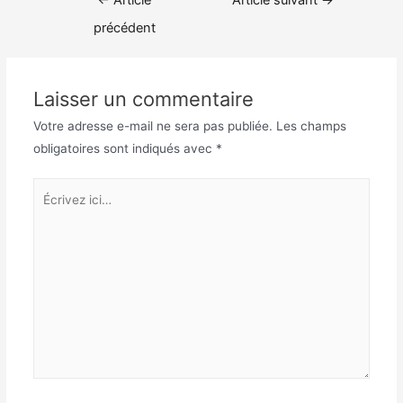
de
précédent
l’article
Laisser un commentaire
Votre adresse e-mail ne sera pas publiée.
Les champs
obligatoires sont indiqués avec
*
Écrivez
ici…