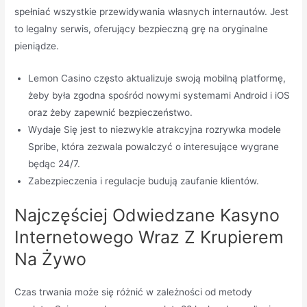
spełniać wszystkie przewidywania własnych internautów. Jest
to legalny serwis, oferujący bezpieczną grę na oryginalne
pieniądze.
Lemon Casino często aktualizuje swoją mobilną platformę,
żeby była zgodna spośród nowymi systemami Android i iOS
oraz żeby zapewnić bezpieczeństwo.
Wydaje Się jest to niezwykle atrakcyjna rozrywka modele
Spribe, która zezwala powalczyć o interesujące wygrane
będąc 24/7.
Zabezpieczenia i regulacje budują zaufanie klientów.
Najczęściej Odwiedzane Kasyno
Internetowego Wraz Z Krupierem
Na Żywo
Czas trwania może się różnić w zależności od metody