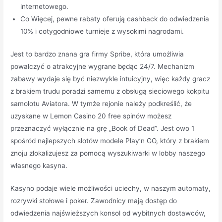
internetowego.
Co Więcej, pewne rabaty oferują cashback do odwiedzenia
10% i cotygodniowe turnieje z wysokimi nagrodami.
Jest to bardzo znana gra firmy Spribe, która umożliwia
powalczyć o atrakcyjne wygrane będąc 24/7. Mechanizm
zabawy wydaje się być niezwykle intuicyjny, więc każdy gracz
z brakiem trudu poradzi samemu z obsługą sieciowego kokpitu
samolotu Aviatora. W tymże rejonie należy podkreślić, że
uzyskane w Lemon Casino 20 free spinów możesz
przeznaczyć wyłącznie na grę „Book of Dead”. Jest owo 1
spośród najlepszych slotów modele Play’n GO, który z brakiem
znoju zlokalizujesz za pomocą wyszukiwarki w lobby naszego
własnego kasyna.
Kasyno podaje wiele możliwości uciechy, w naszym automaty,
rozrywki stołowe i poker. Zawodnicy mają dostęp do
odwiedzenia najświeższych konsol od wybitnych dostawców,