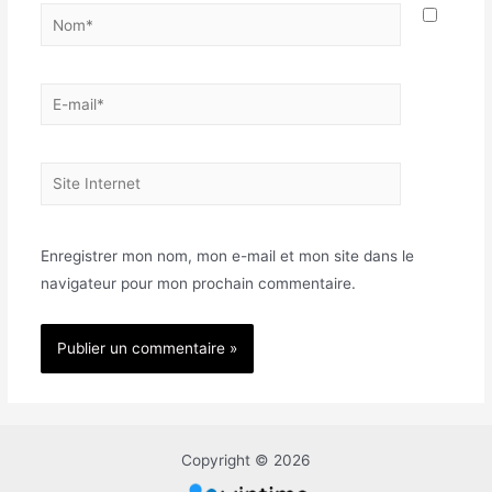
Nom*
E-
mail*
Site
Internet
Enregistrer mon nom, mon e-mail et mon site dans le
navigateur pour mon prochain commentaire.
Copyright © 2026