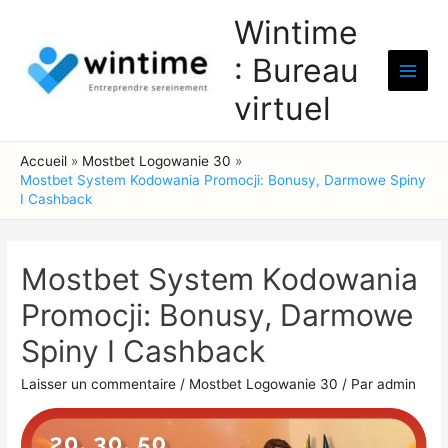
Aller
Wintime
au
: Bureau
contenu
Main
virtuel
Men
Accueil
Mostbet Logowanie 30
Mostbet System Kodowania Promocji: Bonusy, Darmowe Spiny
I Cashback
Mostbet System Kodowania
Promocji: Bonusy, Darmowe
Spiny I Cashback
Laisser un commentaire
/
Mostbet Logowanie 30
/ Par
admin