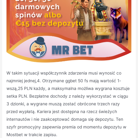
W takim sytuacji współczynnik zdarzenia musi wynosić co
najmniej jednej,4. Otrzymane ggbet 50 fs mają wartość 1-
wszą,25 PLN każdy, a maksymalna możliwa wygrana kosztuje
setka PLN. Bezpłatne dochody z należy wykorzystać w ciągu
3 dzionki, a wygrane muszą zostać obrócone trzech razy
przed wypłatą. Kariera jest dostępna na rzecz świeżych
internautów i nie zaakceptować domaga się depozytu. Ten
szyfr promocyjny zapewnia premia od momentu depozytu w
Mostbet w trakcie zapisu.