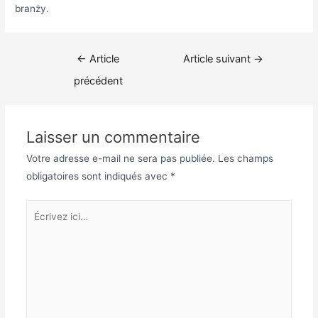
branży.
Navigation
←
Article
Article suivant
→
de
précédent
l’article
Laisser un commentaire
Votre adresse e-mail ne sera pas publiée.
Les champs
obligatoires sont indiqués avec
*
Écrivez
ici…