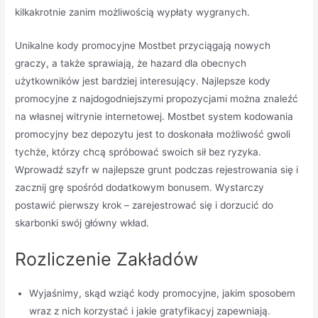
kilkakrotnie zanim możliwością wypłaty wygranych.
Unikalne kody promocyjne Mostbet przyciągają nowych
graczy, a także sprawiają, że hazard dla obecnych
użytkowników jest bardziej interesujący. Najlepsze kody
promocyjne z najdogodniejszymi propozycjami można znaleźć
na własnej witrynie internetowej. Mostbet system kodowania
promocyjny bez depozytu jest to doskonała możliwość gwoli
tychże, którzy chcą spróbować swoich sił bez ryzyka.
Wprowadź szyfr w najlepsze grunt podczas rejestrowania się i
zacznij grę spośród dodatkowym bonusem. Wystarczy
postawić pierwszy krok – zarejestrować się i dorzucić do
skarbonki swój główny wkład.
Rozliczenie Zakładów
Wyjaśnimy, skąd wziąć kody promocyjne, jakim sposobem
wraz z nich korzystać i jakie gratyfikacyj zapewniają.