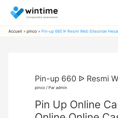
Aller
au
contenu
Accueil
pinco
Pin-up 660 ᐉ Resmi Web Sitesinde Hesabı
Pin-up 660 ᐉ Resmi We
pinco
/ Par
admin
Pin Up Online Cas
Online Online Ca