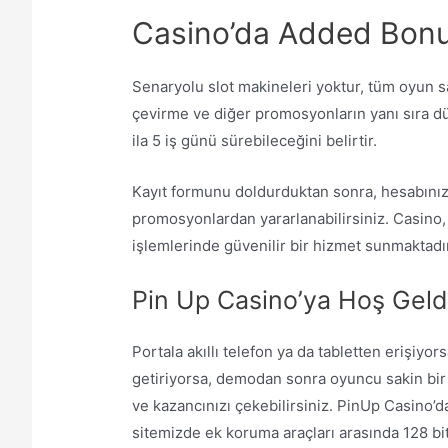
Casino’da Added Bonus 
Senaryolu slot makineleri yoktur, tüm oyun sa
çevirme ve diğer promosyonların yanı sıra dü
ila 5 iş günü sürebileceğini belirtir.
Kayıt formunu doldurduktan sonra, hesabınız
promosyonlardan yararlanabilirsiniz. Casino, 
işlemlerinde güvenilir bir hizmet sunmaktadır
Pin Up Casino’ya Hoş Geldi
Portala akıllı telefon ya da tabletten erişiyors
getiriyorsa, demodan sonra oyuncu sakin bir 
ve kazancınızı çekebilirsiniz. PinUp Casino’d
sitemizde ek koruma araçları arasında 128 bi