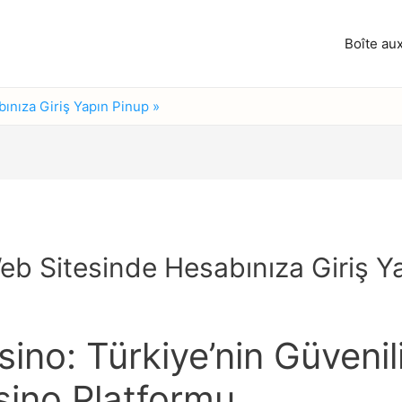
Boîte aux
nıza Giriş Yapın Pinup »
b Sitesinde Hesabınıza Giriş Ya
ino: Türkiye’nin Güvenil
sino Platformu