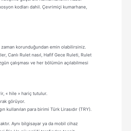
omosyon kodları dahil. Çevrimiçi kumarhane,
 ex zaman korunduğundan emin olabilirsiniz.
r, Canlı Rulet nasıl, Hafif Gece Ruleti, Rulet
düzgün çalışması ve her bölümün açılabilmesi
, « hile » hariç tutulur.
arak görüyor.
n kullanılan para birimi Türk Lirasıdır (TRY).
ktır. Aynı bilgisayar ya da mobil cihaz