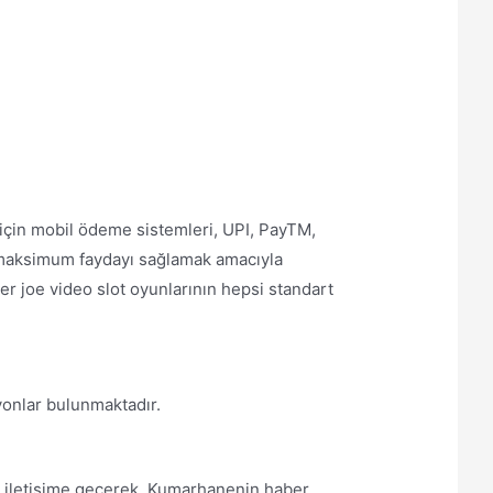
 için mobil ödeme sistemleri, UPI, PayTM,
an maksimum faydayı sağlamak amacıyla
er joe video slot oyunlarının hepsi standart
yonlar bulunmaktadır.
yle iletişime geçerek. Kumarhanenin haber