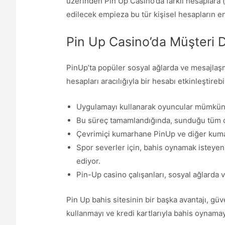
üzerinden Pin Up Casino’da farklı hesaplara (f
edilecek empieza bu tür kişisel hesapların 
Pin Up Casino’da Müşteri 
PinUp’ta popüler sosyal ağlarda ve mesajlaşma
hesapları aracılığıyla bir hesabı etkinleştire
Uygulamayı kullanarak oyuncular mümkün o
Bu süreç tamamlandığında, sunduğu tüm o
Çevrimiçi kumarhane PinUp ve diğer kumar
Spor severler için, bahis oynamak isteyenle
ediyor.
Pin-Up casino çalışanları, sosyal ağlarda v
Pin Up bahis sitesinin bir başka avantajı, güve
kullanmayı ve kredi kartlarıyla bahis oynama