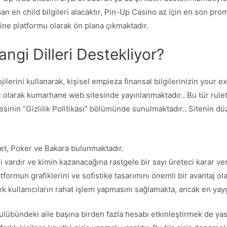
an en child bilgileri alacaktır, Pin-Up Casino az için en son pr
ine platformu olarak ön plana çıkmaktadır.
gi Dilleri Destekliyor?
jilerini kullanarak, kişisel empieza finansal bilgilerinizin your
i olarak kumarhane web sitesinde yayınlanmaktadır.. Bu tür ruletle
tesinin “Gizlilik Politikası” bölümünde sunulmaktadır.. Sitenin 
let, Poker ve Bakara bulunmaktadır.
i vardır ve kimin kazanacağına rastgele bir sayı üreteci karar verir
atformun grafiklerini ve sofistike tasarımını önemli bir avantaj ol
ek kullanıcıların rahat işlem yapmasını sağlamakta, ancak en yaygı
ulübündeki aile başına birden fazla hesabı etkinleştirmek de yasa