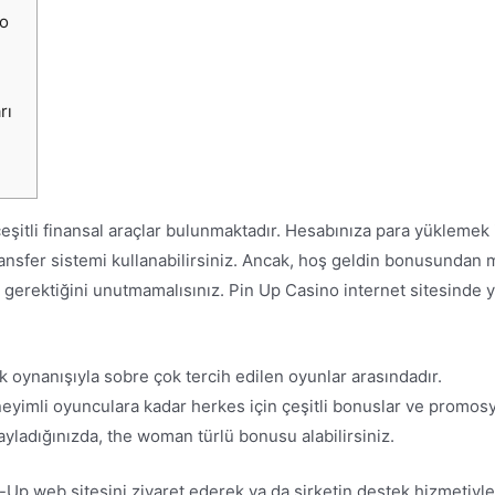
no
rı
çeşitli finansal araçlar bulunmaktadır. Hesabınıza para yüklemek
transfer sistemi kullanabilirsiniz. Ancak, hoş geldin bonusund
gerektiğini unutmamalısınız. Pin Up Casino internet sitesinde y
 oynanışıyla sobre çok tercih edilen oyunlar arasındadır.
eyimli oyunculara kadar herkes için çeşitli bonuslar ve promos
ladığınızda, the woman türlü bonusu alabilirsiniz.
 Pin-Up web sitesini ziyaret ederek ya da şirketin destek hizmeti