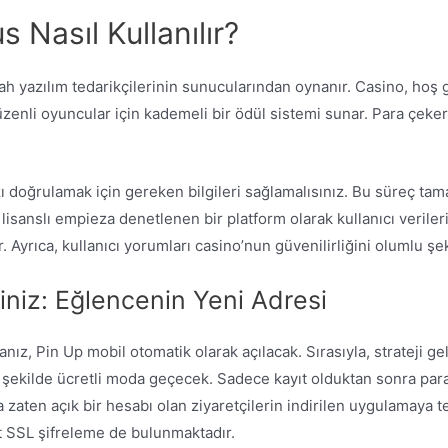
Nasıl Kullanılır?
h yazılım tedarikçilerinin sunucularından oynanır. Casino, hoş g
zenli oyuncular için kademeli bir ödül sistemi sunar. Para çeke
ı doğrulamak için gereken bilgileri sağlamalısınız. Bu süreç t
lisanslı empieza denetlenen bir platform olarak kullanıcı veril
. Ayrıca, kullanıcı yorumları casino’nun güvenilirliğini olumlu ş
niz: Eğlencenin Yeni Adresi
anız, Pin Up mobil otomatik olarak açılacak. Sırasıyla, strateji gel
şekilde ücretli moda geçecek. Sadece kayıt olduktan sonra para i
a zaten açık bir hesabı olan ziyaretçilerin indirilen uygulamaya
t SSL şifreleme de bulunmaktadır.