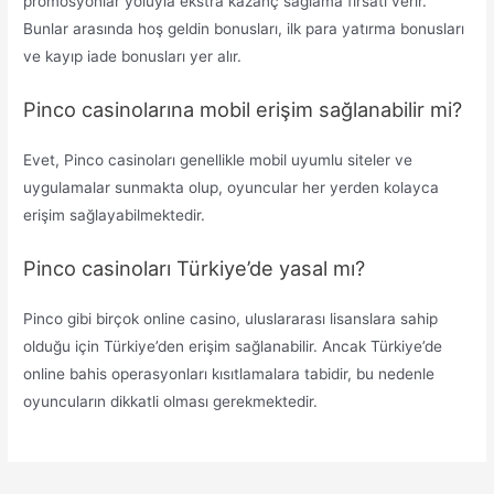
promosyonlar yoluyla ekstra kazanç sağlama fırsatı verir.
Bunlar arasında hoş geldin bonusları, ilk para yatırma bonusları
ve kayıp iade bonusları yer alır.
Pinco casinolarına mobil erişim sağlanabilir mi?
Evet, Pinco casinoları genellikle mobil uyumlu siteler ve
uygulamalar sunmakta olup, oyuncular her yerden kolayca
erişim sağlayabilmektedir.
Pinco casinoları Türkiye’de yasal mı?
Pinco gibi birçok online casino, uluslararası lisanslara sahip
olduğu için Türkiye’den erişim sağlanabilir. Ancak Türkiye’de
online bahis operasyonları kısıtlamalara tabidir, bu nedenle
oyuncuların dikkatli olması gerekmektedir.