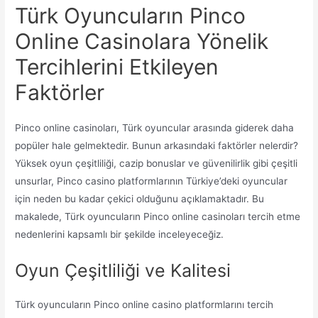
Türk Oyuncuların Pinco
Online Casinolara Yönelik
Tercihlerini Etkileyen
Faktörler
Pinco online casinoları, Türk oyuncular arasında giderek daha
popüler hale gelmektedir. Bunun arkasındaki faktörler nelerdir?
Yüksek oyun çeşitliliği, cazip bonuslar ve güvenilirlik gibi çeşitli
unsurlar, Pinco casino platformlarının Türkiye’deki oyuncular
için neden bu kadar çekici olduğunu açıklamaktadır. Bu
makalede, Türk oyuncuların Pinco online casinoları tercih etme
nedenlerini kapsamlı bir şekilde inceleyeceğiz.
Oyun Çeşitliliği ve Kalitesi
Türk oyuncuların Pinco online casino platformlarını tercih