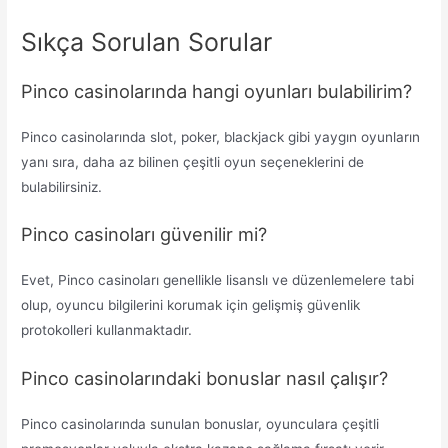
Sıkça Sorulan Sorular
Pinco casinolarında hangi oyunları bulabilirim?
Pinco casinolarında slot, poker, blackjack gibi yaygın oyunların
yanı sıra, daha az bilinen çeşitli oyun seçeneklerini de
bulabilirsiniz.
Pinco casinoları güvenilir mi?
Evet, Pinco casinoları genellikle lisanslı ve düzenlemelere tabi
olup, oyuncu bilgilerini korumak için gelişmiş güvenlik
protokolleri kullanmaktadır.
Pinco casinolarındaki bonuslar nasıl çalışır?
Pinco casinolarında sunulan bonuslar, oyunculara çeşitli