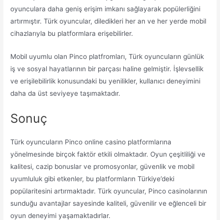
oyunculara daha geniş erişim imkanı sağlayarak popülerliğini
artırmıştır. Türk oyuncular, diledikleri her an ve her yerde mobil
cihazlarıyla bu platformlara erişebilirler.
Mobil uyumlu olan Pinco platfromları, Türk oyuncuların günlük
iş ve sosyal hayatlarının bir parçası haline gelmiştir. İşlevsellik
ve erişilebilirlik konusundaki bu yenilikler, kullanıcı deneyimini
daha da üst seviyeye taşımaktadır.
Sonuç
Türk oyuncuların Pinco online casino platformlarına
yönelmesinde birçok faktör etkili olmaktadır. Oyun çeşitliliği ve
kalitesi, cazip bonuslar ve promosyonlar, güvenlik ve mobil
uyumluluk gibi etkenler, bu platformların Türkiye’deki
popülaritesini artırmaktadır. Türk oyuncular, Pinco casinolarının
sunduğu avantajlar sayesinde kaliteli, güvenilir ve eğlenceli bir
oyun deneyimi yaşamaktadırlar.