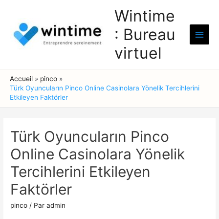
Aller
Wintime
au
: Bureau
contenu
Main
virtuel
Men
Accueil
pinco
Türk Oyuncuların Pinco Online Casinolara Yönelik Tercihlerini
Etkileyen Faktörler
Türk Oyuncuların Pinco
Online Casinolara Yönelik
Tercihlerini Etkileyen
Faktörler
pinco
/ Par
admin