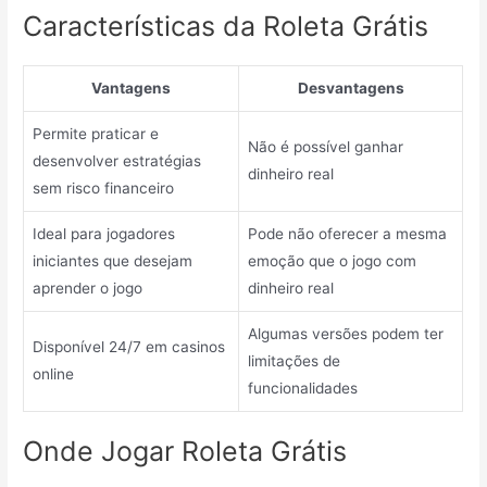
Características da Roleta Grátis
Vantagens
Desvantagens
Permite praticar e
Não é possível ganhar
desenvolver estratégias
dinheiro real
sem risco financeiro
Ideal para jogadores
Pode não oferecer a mesma
iniciantes que desejam
emoção que o jogo com
aprender o jogo
dinheiro real
Algumas versões podem ter
Disponível 24/7 em casinos
limitações de
online
funcionalidades
Onde Jogar Roleta Grátis