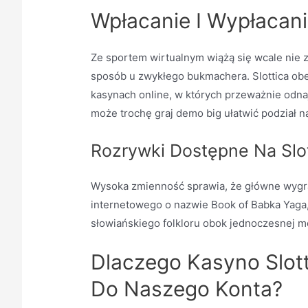
Wpłacanie I Wypłacani
Ze sportem wirtualnym wiążą się wcale nie 
sposób u zwykłego bukmachera. Slottica obe
kasynach online, w których przeważnie odnaj
może trochę graj demo big ułatwić podział n
Rozrywki Dostępne Na Slo
Wysoka zmienność sprawia, że główne wygran
internetowego o nazwie Book of Babka Yaga,
słowiańskiego folkloru obok jednoczesnej m
Dlaczego Kasyno Slot
Do Naszego Konta?