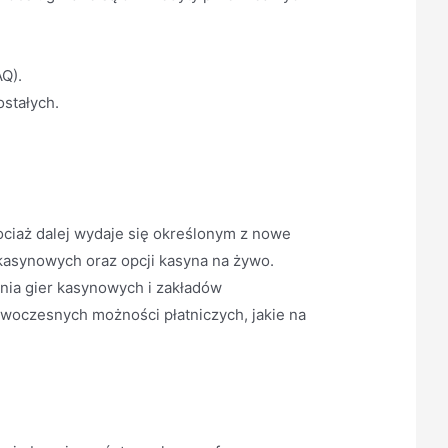
Q).
stałych.
hociaż dalej wydaje się określonym z nowe
 kasynowych oraz opcji kasyna na żywo.
nia gier kasynowych i zakładów
woczesnych możności płatniczych, jakie na