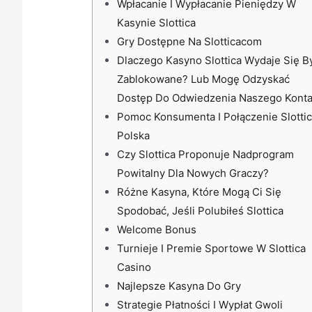
Wpłacanie I Wypłacanie Pieniędzy W
Kasynie Slottica
Gry Dostępne Na Slotticacom
Dlaczego Kasyno Slottica Wydaje Się B
Zablokowane? Lub Mogę Odzyskać
Dostęp Do Odwiedzenia Naszego Kont
Pomoc Konsumenta I Połączenie Slotti
Polska
Czy Slottica Proponuje Nadprogram
Powitalny Dla Nowych Graczy?
Różne Kasyna, Które Mogą Ci Się
Spodobać, Jeśli Polubiłeś Slottica
Welcome Bonus
Turnieje I Premie Sportowe W Slottica
Casino
Najlepsze Kasyna Do Gry
Strategie Płatności I Wypłat Gwoli