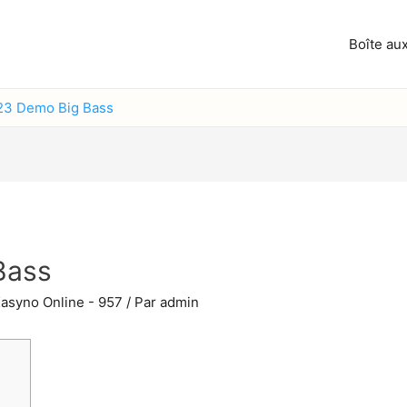
Boîte aux
 23 Demo Big Bass
Bass
 Kasyno Online - 957
/ Par
admin