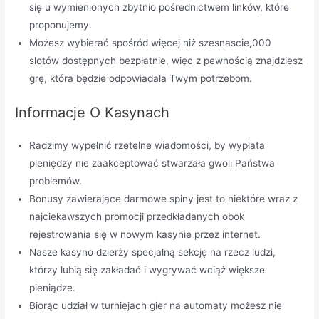
się u wymienionych zbytnio pośrednictwem linków, które
proponujemy.
Możesz wybierać spośród więcej niż szesnascie,000
slotów dostępnych bezpłatnie, więc z pewnością znajdziesz
grę, która będzie odpowiadała Twym potrzebom.
Informacje O Kasynach
Radzimy wypełnić rzetelne wiadomości, by wypłata
pieniędzy nie zaakceptować stwarzała gwoli Państwa
problemów.
Bonusy zawierające darmowe spiny jest to niektóre wraz z
najciekawszych promocji przedkładanych obok
rejestrowania się w nowym kasynie przez internet.
Nasze kasyno dzierży specjalną sekcję na rzecz ludzi,
którzy lubią się zakładać i wygrywać wciąż większe
pieniądze.
Biorąc udział w turniejach gier na automaty możesz nie