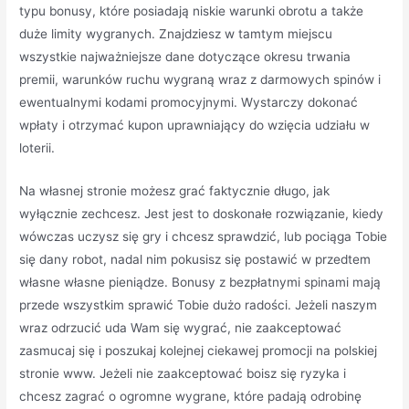
typu bonusy, które posiadają niskie warunki obrotu a także
duże limity wygranych. Znajdziesz w tamtym miejscu
wszystkie najważniejsze dane dotyczące okresu trwania
premii, warunków ruchu wygraną wraz z darmowych spinów i
ewentualnymi kodami promocyjnymi. Wystarczy dokonać
wpłaty i otrzymać kupon uprawniający do wzięcia udziału w
loterii.
Na własnej stronie możesz grać faktycznie długo, jak
wyłącznie zechcesz. Jest jest to doskonałe rozwiązanie, kiedy
wówczas uczysz się gry i chcesz sprawdzić, lub pociąga Tobie
się dany robot, nadal nim pokusisz się postawić w przedtem
własne własne pieniądze. Bonusy z bezpłatnymi spinami mają
przede wszystkim sprawić Tobie dużo radości. Jeżeli naszym
wraz odrzucić uda Wam się wygrać, nie zaakceptować
zasmucaj się i poszukaj kolejnej ciekawej promocji na polskiej
stronie www. Jeżeli nie zaakceptować boisz się ryzyka i
chcesz zagrać o ogromne wygrane, które padają odrobinę