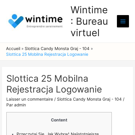
Aller
Wintime
au
: Bureau
contenu
Main
virtuel
Men
Accueil
Slottica Candy Monsta Graj - 104
Slottica 25 Mobilna Rejestracja Logowanie
Slottica 25 Mobilna
Rejestracja Logowanie
Laisser un commentaire
/
Slottica Candy Monsta Graj - 104
/
Par
admin
Content
Przeczytaj Się, Jak Wybrać Najistotniejsze