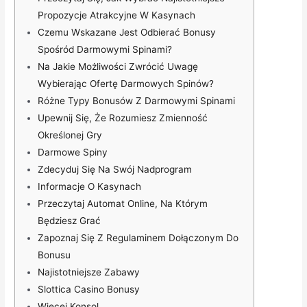
Propozycje Atrakcyjne W Kasynach
Czemu Wskazane Jest Odbierać Bonusy
Spośród Darmowymi Spinami?
Na Jakie Możliwości Zwrócić Uwagę
Wybierając Ofertę Darmowych Spinów?
Różne Typy Bonusów Z Darmowymi Spinami
Upewnij Się, Że Rozumiesz Zmienność
Określonej Gry
Darmowe Spiny
Zdecyduj Się Na Swój Nadprogram
Informacje O Kasynach
Przeczytaj Automat Online, Na Którym
Będziesz Grać
Zapoznaj Się Z Regulaminem Dołączonym Do
Bonusu
Najistotniejsze Zabawy
Slottica Casino Bonusy
Więcej Konsol