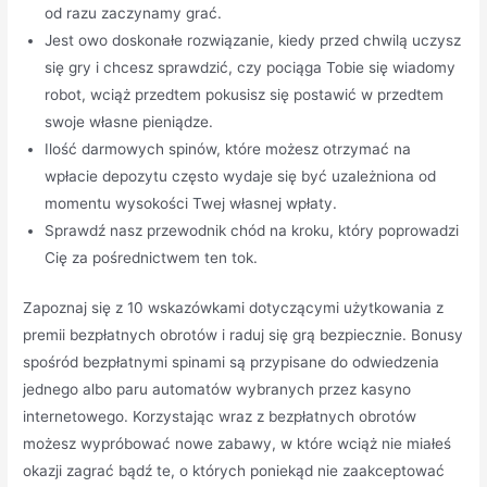
od razu zaczynamy grać.
Jest owo doskonałe rozwiązanie, kiedy przed chwilą uczysz
się gry i chcesz sprawdzić, czy pociąga Tobie się wiadomy
robot, wciąż przedtem pokusisz się postawić w przedtem
swoje własne pieniądze.
Ilość darmowych spinów, które możesz otrzymać na
wpłacie depozytu często wydaje się być uzależniona od
momentu wysokości Twej własnej wpłaty.
Sprawdź nasz przewodnik chód na kroku, który poprowadzi
Cię za pośrednictwem ten tok.
Zapoznaj się z 10 wskazówkami dotyczącymi użytkowania z
premii bezpłatnych obrotów i raduj się grą bezpiecznie. Bonusy
spośród bezpłatnymi spinami są przypisane do odwiedzenia
jednego albo paru automatów wybranych przez kasyno
internetowego. Korzystając wraz z bezpłatnych obrotów
możesz wypróbować nowe zabawy, w które wciąż nie miałeś
okazji zagrać bądź te, o których poniekąd nie zaakceptować