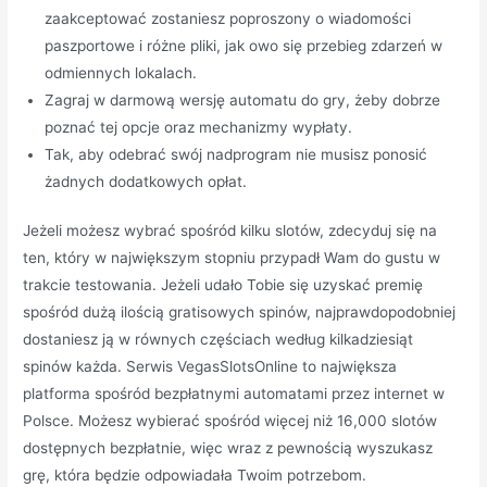
zaakceptować zostaniesz poproszony o wiadomości
paszportowe i różne pliki, jak owo się przebieg zdarzeń w
odmiennych lokalach.
Zagraj w darmową wersję automatu do gry, żeby dobrze
poznać tej opcje oraz mechanizmy wypłaty.
Tak, aby odebrać swój nadprogram nie musisz ponosić
żadnych dodatkowych opłat.
Jeżeli możesz wybrać spośród kilku slotów, zdecyduj się na
ten, który w największym stopniu przypadł Wam do gustu w
trakcie testowania. Jeżeli udało Tobie się uzyskać premię
spośród dużą ilością gratisowych spinów, najprawdopodobniej
dostaniesz ją w równych częściach według kilkadziesiąt
spinów każda. Serwis VegasSlotsOnline to największa
platforma spośród bezpłatnymi automatami przez internet w
Polsce. Możesz wybierać spośród więcej niż 16,000 slotów
dostępnych bezpłatnie, więc wraz z pewnością wyszukasz
grę, która będzie odpowiadała Twoim potrzebom.