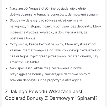
Nasz zespół VegasSlotsOnline posiada wieloletnie
doświadczenie w temacie bonusów z darmowymi spinami.
Slotica wydaje się być również określonym z w
największym stopniu hojnych bonusów bez depozytu, który
możesz faktycznie wypłacić, u dołu warunkami, że
postawisz bonus.
Oczywiście, każde bezpłatne spiny, które uzyskujesz od
kasyna internetowego są do Twej dyspozycji niezależnie od
czasu tegoż, bądź grasz przez komputer stacjonarny, czy
smartfon lub tablet.
Nasi specjaliści aktualizują zestawienia o nowe,
przyciągające bonusy zawierające darmowe spiny z
brakiem depozytu i inne propozycje atrakcyjne.
Z Jakiego Powodu Wskazane Jest
Odbierać Bonusy Z Darmowymi Spinami?