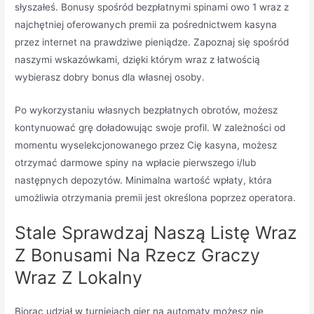
słyszałeś. Bonusy spośród bezpłatnymi spinami owo 1 wraz z
najchętniej oferowanych premii za pośrednictwem kasyna
przez internet na prawdziwe pieniądze. Zapoznaj się spośród
naszymi wskazówkami, dzięki którym wraz z łatwością
wybierasz dobry bonus dla własnej osoby.
Po wykorzystaniu własnych bezpłatnych obrotów, możesz
kontynuować grę doładowując swoje profil. W zależności od
momentu wyselekcjonowanego przez Cię kasyna, możesz
otrzymać darmowe spiny na wpłacie pierwszego i/lub
następnych depozytów. Minimalna wartość wpłaty, która
umożliwia otrzymania premii jest określona poprzez operatora.
Stale Sprawdzaj Naszą Listę Wraz
Z Bonusami Na Rzecz Graczy
Wraz Z Lokalny
Biorąc udział w turniejach gier na automaty możesz nie