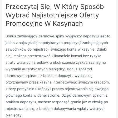
Przeczytaj Się, W Który Sposób
Wybrać Najistotniejsze Oferty
Promocyjne W Kasynach
Bonus zawierający darmowe spiny wyjąwszy depozytu jest to
jedna z najczęściej napotykanych propozycji zachęcających
zawodników do rejestracji świeżego konta w kasynie. Dzięki
niej, możesz przetestować kilkanaście konsol bez ryzyka
straty własnych środków, a obok szansie zyskać szansę na
wygranie autentycznych pieniędzy. Bonus spośród
darmowymi spinami z brakiem depozytu wydaje się
przyznawany przez kasyna internetowego świeżym graczom,
którzy pomyślnie ukończyli proces rejestrowania się swojego
głównego konta w danej stronie. Dzięki darmowym spinom z
brakiem depozytu, możesz rozpocząć granie już w chwilę po
rejestrowania się, z brakiem dokonywania wpłaty własnych
pieniędzy.