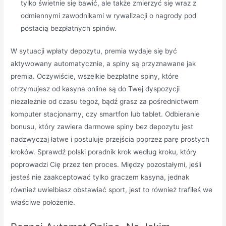
tylko świetnie się bawić, ale także zmierzyć się wraz z
odmiennymi zawodnikami w rywalizacji o nagrody pod
postacią bezpłatnych spinów.
W sytuacji wpłaty depozytu, premia wydaje się być
aktywowany automatycznie, a spiny są przyznawane jak
premia. Oczywiście, wszelkie bezpłatne spiny, które
otrzymujesz od kasyna online są do Twej dyspozycji
niezależnie od czasu tegoż, bądź grasz za pośrednictwem
komputer stacjonarny, czy smartfon lub tablet. Odbieranie
bonusu, który zawiera darmowe spiny bez depozytu jest
nadzwyczaj łatwe i postuluje przejścia poprzez parę prostych
kroków. Sprawdź polski poradnik krok według kroku, który
poprowadzi Cię przez ten proces. Między pozostałymi, jeśli
jesteś nie zaakceptować tylko graczem kasyna, jednak
również uwielbiasz obstawiać sport, jest to również trafiłeś we
właściwe położenie.