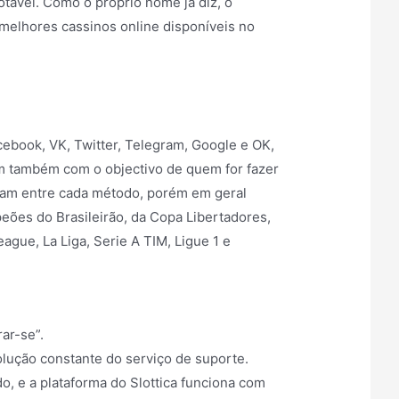
otável. Como o próprio nome já diz, o
e melhores cassinos online disponíveis no
cebook, VK, Twitter, Telegram, Google e OK,
em também com o objectivo de quem for fazer
riam entre cada método, porém em geral
peões do Brasileirão, da Copa Libertadores,
gue, La Liga, Serie A TIM, Ligue 1 e
rar-se”.
olução constante do serviço de suporte.
o, e a plataforma do Slottica funciona com