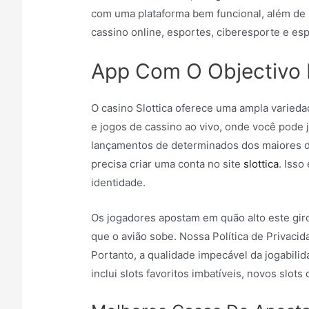
com uma plataforma bem funcional, além de
cassino online, esportes, ciberesporte e es
App Com O Objectivo 
O casino Slottica oferece uma ampla variedad
e jogos de cassino ao vivo, onde você pode 
lançamentos de determinados dos maiores de
precisa criar uma conta no site
slottica
. Isso
identidade.
Os jogadores apostam em quão alto este giro
que o avião sobe. Nossa Política de Privaci
Portanto, a qualidade impecável da jogabili
inclui slots favoritos imbatíveis, novos slot