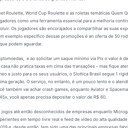
et Roulette, World Cup Roulette e as roletas temáticas Quem Q
jogadores como uma ferramenta essencial para a melhoria contínu
oluir. Os jogadores são encorajados a compartilhar as suas exp
Um exemplo específico dessas promoções é an oferta de 50 roda
 que podem aguardar.
iptomoedas, e ao solicitar um saque mínimo via Pix o valor é de
 casa não pratica taxas em cima das transações – mas fique aten
neo e justo para os seus usuários, o Slottica Brasil segue 1 rí
ltima geração. O serviço, no entanto, é um pouco lento e o ate
ocê também vai achar crash games, enquanto Aviator e Spaceman
5x, você apenas precisa depositar o valor de R$ 60.
e jogos até então desconhecidos de empresas enquanto Microg
perientes em tempo livre real e feed de vídeo do alta qualidad
019 e, desde então, tem sido uma das principais empresas fab