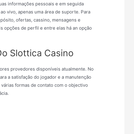
 suas informações pessoais e em seguida
 ao vivo, apenas uma área de suporte. Para
depósito, ofertas, cassino, mensagens e
s opções de perfil e entre elas há an opção
o Slottica Casino
lhores provedores disponíveis atualmente. No
ara a satisfação do jogador e a manutenção
a várias formas de contato com o objectivo
cia.