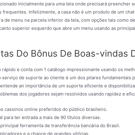
recionado inicialmente para uma tela onde precisará preencher
 frequentes. Infelizmente, a casa não é um produto de um chat
arra de menu na parcela inferior da tela, com opções tais como 
 canto superior esquerdo que abre um menu usando as principai
rtas Do Bônus De Boas-vindas D
tro rápido e conta com 1 catálogo impressionante usando os me
 serviço de suporte ao cliente é um dos pilares fundamentais p
 entende an importância de um suporte eficiente e disponibiliz
roblemas dos jogadores sejam resolvidos usando rapidez e eficá
s cassinos online preferidos do público brasileiro.
al para ter entrada a mais de 90 títulos diversas.
principal ferramenta de transferência bancária do Brasil.
iplicadores e a chance de grandes vitórias.