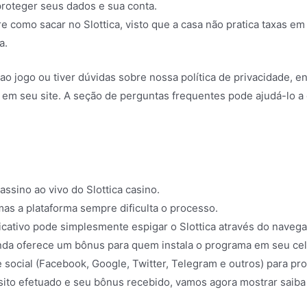
proteger seus dados e sua conta.
re como sacar no Slottica, visto que a casa não pratica taxas e
a.
 ao jogo ou tiver dúvidas sobre nossa política de privacidade, 
em seu site. A seção de perguntas frequentes pode ajudá-lo a 
assino ao vivo do Slottica casino.
s a plataforma sempre dificulta o processo.
cativo pode simplesmente espigar o Slottica através do navega
inda oferece um bônus para quem instala o programa em seu celu
 social (Facebook, Google, Twitter, Telegram e outros) para p
ito efetuado e seu bônus recebido, vamos agora mostrar saiba 