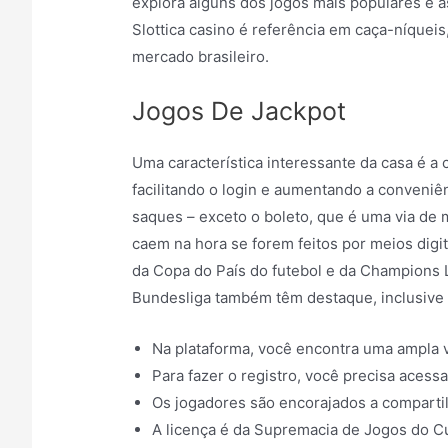
explora alguns dos jogos mais populares e as
Slottica casino é referência em caça-níqueis
mercado brasileiro.
Jogos De Jackpot
Uma característica interessante da casa é a
facilitando o login e aumentando a conveniê
saques – exceto o boleto, que é uma via de
caem na hora se forem feitos por meios digi
da Copa do País do futebol e da Champions L
Bundesliga também têm destaque, inclusive
Na plataforma, você encontra uma ampla 
Para fazer o registro, você precisa acessa
Os jogadores são encorajados a compartil
A licença é da Supremacia de Jogos do Cu