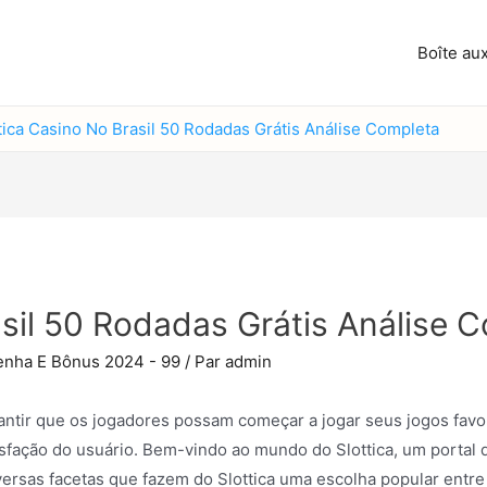
Boîte aux
tica Casino No Brasil ️50 Rodadas Grátis️ Análise Completa
sil ️50 Rodadas Grátis️ Análise 
senha E Bônus 2024 - 99
/ Par
admin
arantir que os jogadores possam começar a jogar seus jogos fav
atisfação do usuário. Bem-vindo ao mundo do Slottica, um port
versas facetas que fazem do Slottica uma escolha popular entr