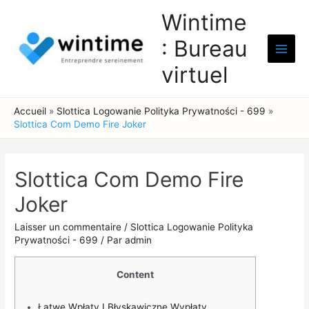
Aller
Wintime
au
: Bureau
contenu
Main
virtuel
Men
Accueil
Slottica Logowanie Polityka Prywatności - 699
Slottica Com Demo Fire Joker
Slottica Com Demo Fire
Joker
Laisser un commentaire
/
Slottica Logowanie Polityka
Prywatności - 699
/ Par
admin
Content
Łatwe Wpłaty I Błyskawiczne Wypłaty