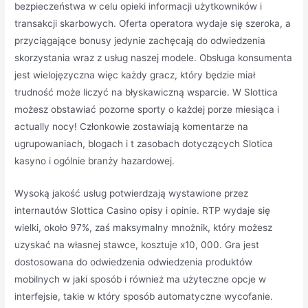
bezpieczeństwa w celu opieki informacji użytkowników i
transakcji skarbowych. Oferta operatora wydaje się szeroka, a
przyciągające bonusy jedynie zachęcają do odwiedzenia
skorzystania wraz z usług naszej modele. Obsługa konsumenta
jest wielojęzyczna więc każdy gracz, który będzie miał
trudność może liczyć na błyskawiczną wsparcie. W Slottica
możesz obstawiać pozorne sporty o każdej porze miesiąca i
actually nocy! Członkowie zostawiają komentarze na
ugrupowaniach, blogach i t zasobach dotyczących Slotica
kasyno i ogólnie branży hazardowej.
Wysoką jakość usług potwierdzają wystawione przez
internautów Slottica Casino opisy i opinie. RTP wydaje się
wielki, około 97%, zaś maksymalny mnożnik, który możesz
uzyskać na własnej stawce, kosztuje x10, 000. Gra jest
dostosowana do odwiedzenia odwiedzenia produktów
mobilnych w jaki sposób i również ma użyteczne opcje w
interfejsie, takie w który sposób automatyczne wycofanie.