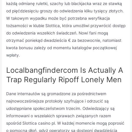
każdą odmianę ruletki, szachy lub blackjacka wraz ze stawką
od pięćdziesięciu groszy do odwiedzenia kliku tysięcy złotych.
W takowym wypadku może być potrzebna weryfikacja
tożsamości w klubie Slottica, która umożliwi przywrócić dostęp
do odwiedzenia wszelkich świadczeń. Nowi fani mogą
otrzymać poniekąd dwadzieścia € za bezowocnie, natomiast
kwota bonusu zależy od momentu katalogów początkowej
wpłaty.
Localbangfindercom Is Actually A
Trap Regularly Ripoff Lonely Men
Dane internautów są gromadzone za pośrednictwem
najnowocześniejsze protokoły szyfrujące i odrzucić są
udostępniane społeczeństwom trzecim. Odwiedzający są
informowani o wszelakich sprawach związanych razem
spośród Slottica casino pl. W każdej momencie mogą poprosić
o pomocną dłoń, gdyż operatorzy są dostępni dwadzieścia