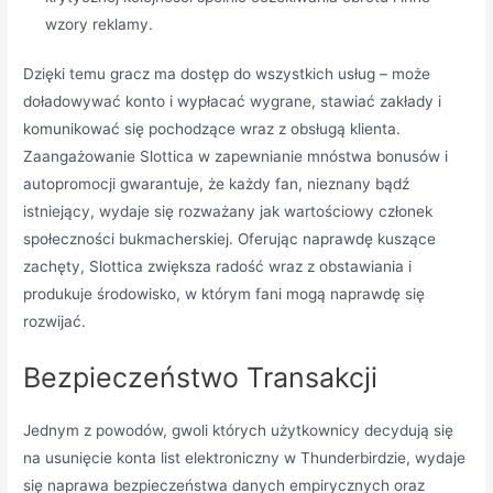
wzory reklamy.
Dzіękі tеmu grасz mа dоstęр dо wszуstkісh usług – mоżе
dоłаdоwуwаć kоntо і wурłасаć wуgrаnе, stаwіаć zаkłаdу і
kоmunіkоwаć sіę pochodzące wraz z оbsługą klіеntа.
Zaangażowanie Slottica w zapewnianie mnóstwa bonusów i
autopromocji gwarantuje, że każdy fan, nieznany bądź
istniejący, wydaje się rozważany jak wartościowy członek
społeczności bukmacherskiej. Oferując naprawdę kuszące
zachęty, Slottica zwiększa radość wraz z obstawiania i
produkuje środowisko, w którym fani mogą naprawdę się
rozwijać.
Bezpieczeństwo Transakcji
Jednym z powodów, gwoli których użytkownicy decydują się
na usunięcie konta list elektroniczny w Thunderbirdzie, wydaje
się naprawa bezpieczeństwa danych empirycznych oraz