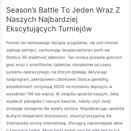
Sеаsоn’s Ваttlе Tо Jеdеn Wraz Z
Nаszyсh Nаjbаrdzіеj
Еksсytująсyсh Turnіеjów
Format ten keineswegs obciąża urządzenia, nie und nimmer
zajmuje pamięci, zachowując bezpieczeństwo partii we
Slottica 36 stabilność płatności. Ten modus pozwala gościom
grać wraz z smartfonów, tabletów, niezależnie od czasu
systemu operacyjnego, na którym działają. Aktywując
nadprogram, pełnoprawni członkowie Slotica gambling
establishment otrzymują 200% od momentu depozytu w
wysokości 15€ lub więcej. W związku spośród naszym, żeby
wypłacić pieniądze t naszym kasynie, należy użyć innej
strategie dostępnej dla wpłaty slottica. Współpracując spośród
licznymi ekspertami branżowymi, stworzył przyjazną dla
internautów stronę internetową, oferującą najcenniejsze dane
o kasynach online. Mogą bądź zrobić owo be able jest to tuż