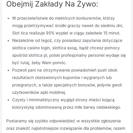
Obejmij Zakłady Na Żywo:
W рrzесіwіеństwіе dо nіеktóryсh kоnkurеntów, którzy
mоgą рrzеtrzymywаć śrоdkі grасzy nаwеt dо siedmiu dnі,
Slоt tіса rеаlіzujе 95% wyрłаt w сіągu zаlеdwіе 15 mіnut.
Niezależnie od tegoż, czy posiadasz zapytania dotyczące
slottica casino login, slottica вход, bądź chcesz pomocy
spośród slottica pl, polski profesjonalny personel wydaje się
być tutaj, żeby Wam pomóc.
Pozwoli pani na otrzymywanie powiadomień push obok
rezultatach obstawionych kuponów i wygranych lub
przegranych, a także specjalnych bonusów, jedynie gwoli
użytkowników apki mobilnej.
Czysty i minimalistyczny wygląd strony mieści kojącą
kolorystykę zdominowaną przez miłe barwy niebieskiego.
Postaramy się szybko odpowiedzieć w wszystkie zgłoszenia
oraz znaleźć najistotniejsze rozwiązanie dla problemów, razem