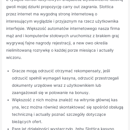
gwoli mojej dziurki propozycję carry out zagrania. Slottica
przez internet ma wygodną stronę internetową o
interesującym wyglądzie i przyjaznym na rzecz użytkownika
interfejsie. Większość automatów internetowego nasza firma
mąż and i komputerów stołowych uruchomisz z brakiem graj
wygrywaj fajne nagrody rejestracji, a new owo określa
nielimitowaną rozrywkę o każdej porze miesiąca i actually
wiczoru.
Gracze mogą odrzucić otrzymać rekompensaty, jeśli
odrzucić spełnili wymagań kasyna, odrzucić przestrzegali
dokumenty urzędowe wraz z użytkownikiem lub
zaangażowali się w polowanie na bonusy.
Większość z nich można znaleźć na witrynie głównej kas
yna, lecz można również skontaktować się spośród obsługą
techniczną i actually poznać szczegóły dotyczące
bieżących ofert.
Parę lat działalności wystarczyło, żeby Slottica kasyno