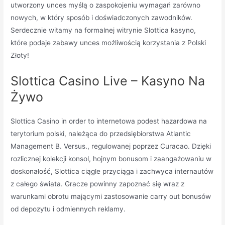
utworzony unces myślą o zaspokojeniu wymagań zarówno
nowych, w który sposób i doświadczonych zawodników.
Serdecznie witamy na formalnej witrynie Slottica kasyno,
które podaje zabawy unces możliwością korzystania z Polski
Złoty!
Slottica Casino Live – Kasyno Na
Żywo
Slottica Casino in order to internetowa podest hazardowa na
terytorium polski, należąca do przedsiębiorstwa Atlantic
Management B. Versus., regulowanej poprzez Curacao. Dzięki
rozlicznej kolekcji konsol, hojnym bonusom i zaangażowaniu w
doskonałość, Slottica ciągle przyciąga i zachwyca internautów
z całego świata. Gracze powinny zapoznać się wraz z
warunkami obrotu mającymi zastosowanie carry out bonusów
od depozytu i odmiennych reklamy.