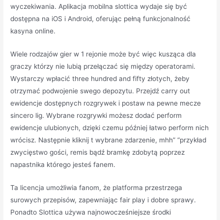
wyczekiwania. Aplikacja mobilna slottica wydaje się być
dostępna na iOS i Android, oferując pełną funkcjonalność
kasyna online.
Wiele rodzajów gier w 1 rejonie może być więc kusząca dla
graczy którzy nie lubią przełączać się między operatorami.
Wystarczy wpłacić three hundred and fifty złotych, żeby
otrzymać podwojenie swego depozytu. Przejdź carry out
ewidencje dostępnych rozgrywek i postaw na pewne mecze
sincero lig. Wybrane rozgrywki możesz dodać perform
ewidencje ulubionych, dzięki czemu później łatwo perform nich
wrócisz. Następnie kliknij t wybrane zdarzenie, mhh” “przykład
zwycięstwo gości, remis bądź bramkę zdobytą poprzez
napastnika którego jesteś fanem.
Ta licencja umożliwia fanom, że platforma przestrzega
surowych przepisów, zapewniając fair play i dobre sprawy.
Ponadto Slottica używa najnowocześniejsze środki