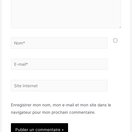
Nom*
E-
mail*
Site
Internet
Enregistrer mon nom, mon e-mail et mon site dans le
navigateur pour mon prochain commentaire.