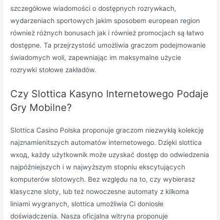
szczegółowe wiadomości o dostępnych rozrywkach,
wydarzeniach sportowych jakim sposobem european region
również różnych bonusach jak i również promocjach są łatwo
dostępne. Ta przejrzystość umożliwia graczom podejmowanie
świadomych woli, zapewniając im maksymalne użycie
rozrywki stołowe zakładów.
Czy Slottica Kasyno Internetowego Podaje
Gry Mobilne?
Slottica Casino Polska proponuje graczom niezwykłą kolekcję
najznamienitszych automatów internetowego. Dzięki slottica
wход, każdy użytkownik może uzyskać dostęp do odwiedzenia
najpóźniejszych i w najwyższym stopniu ekscytujących
komputerów slotowych. Bez względu na to, czy wybierasz
klasyczne sloty, lub też nowoczesne automaty z kilkoma
liniami wygranych, slottica umożliwia Ci doniosłe
doświadczenia. Nasza oficjalna witryna proponuje